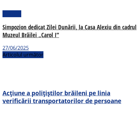
Cultural
Simpozion dedicat Zilei Dunării, la Casa Alexiu din cadrul
Muzeul Brăilei „Carol I”
27/06/2025
Articolul următor
Acțiune a polițiștilor brăileni pe linia
verificării transportatorilor de persoane