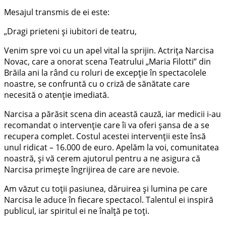
Mesajul transmis de ei este:
„Dragi prieteni și iubitori de teatru,
Venim spre voi cu un apel vital la sprijin. Actrița Narcisa
Novac, care a onorat scena Teatrului „Maria Filotti” din
Brăila ani la rând cu roluri de excepție în spectacolele
noastre, se confruntă cu o criză de sănătate care
necesită o atenție imediată.
Narcisa a părăsit scena din această cauză, iar medicii i-au
recomandat o intervenție care îi va oferi șansa de a se
recupera complet. Costul acestei intervenții este însă
unul ridicat – 16.000 de euro. Apelăm la voi, comunitatea
noastră, și vă cerem ajutorul pentru a ne asigura că
Narcisa primește îngrijirea de care are nevoie.
Am văzut cu toții pasiunea, dăruirea și lumina pe care
Narcisa le aduce în fiecare spectacol. Talentul ei inspiră
publicul, iar spiritul ei ne înalță pe toți.