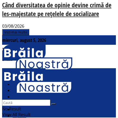
Când diversitatea de opinie devine crimă de
les-majestate pe rețelele de socializare
03/08/2026
Vezi mai multe
miercuri, august 5, 2026
31
°c
Brăila
Contact
Actualitate
Politic
Social
Sport
No Result
Cultural
View All Result
Opinii