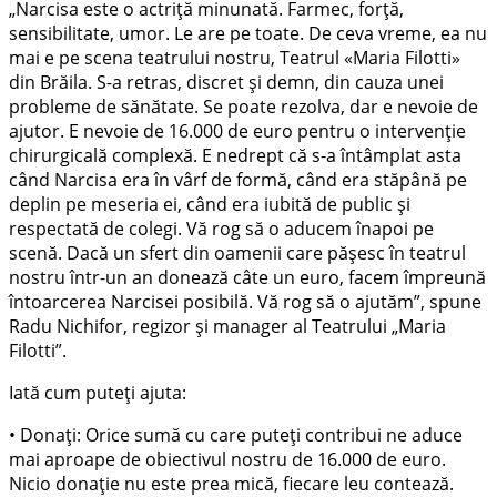
„Narcisa este o actriță minunată. Farmec, forță,
sensibilitate, umor. Le are pe toate. De ceva vreme, ea nu
mai e pe scena teatrului nostru, Teatrul «Maria Filotti»
din Brăila. S-a retras, discret și demn, din cauza unei
probleme de sănătate. Se poate rezolva, dar e nevoie de
ajutor. E nevoie de 16.000 de euro pentru o intervenție
chirurgicală complexă. E nedrept că s-a întâmplat asta
când Narcisa era în vârf de formă, când era stăpână pe
deplin pe meseria ei, când era iubită de public și
respectată de colegi. Vă rog să o aducem înapoi pe
scenă. Dacă un sfert din oamenii care pășesc în teatrul
nostru într-un an donează câte un euro, facem împreună
întoarcerea Narcisei posibilă. Vă rog să o ajutăm”, spune
Radu Nichifor, regizor și manager al Teatrului „Maria
Filotti”.
Iată cum puteți ajuta:
• Donați: Orice sumă cu care puteți contribui ne aduce
mai aproape de obiectivul nostru de 16.000 de euro.
Nicio donație nu este prea mică, fiecare leu contează.