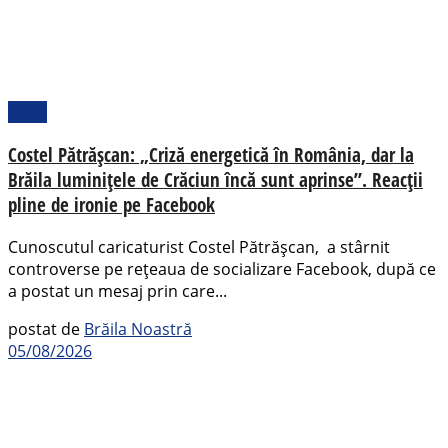
Local
Costel Pătrășcan: „Criză energetică în România, dar la
Brăila luminițele de Crăciun încă sunt aprinse”. Reacții
pline de ironie pe Facebook
Cunoscutul caricaturist Costel Pătrășcan, a stârnit
controverse pe rețeaua de socializare Facebook, după ce
a postat un mesaj prin care...
postat de
Brăila Noastră
05/08/2026