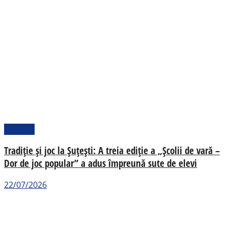
Cultural
Tradiție și joc la Șuțești: A treia ediție a „Școlii de vară –
Dor de joc popular” a adus împreună sute de elevi
22/07/2026