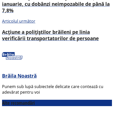
ianuarie, cu dobânzi neimpozabile de până la
7,8%
Articolul următor
Acțiune a polițiștilor brăileni pe linia
verificării transportatorilor de persoane
Brăila Noastră
Punem sub lupă subiectele delicate care contează cu
adevărat pentru voi
Alte recomandări