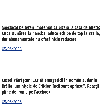
Spectacol pe teren, matematică bizară la casa de bilete:
Cupa Dunărea la handbal aduce echipe de top la Brăila,
dar abonamentele nu oferă nicio reducere
05/08/2026
Costel Pătrășcan: „Criză energetică în România, dar la
Brăila luminițele de Crăciun încă sunt aprinse”. Reacții
pline de ironie pe Facebook
05/08/2026