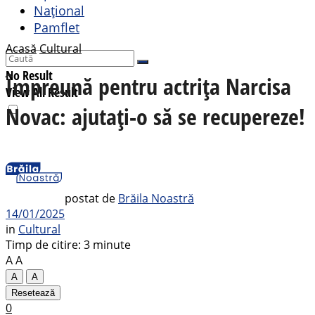
Național
Pamflet
Acasă
Cultural
No Result
Împreună pentru actrița Narcisa
View All Result
Novac: ajutați-o să se recupereze!
postat de
Brăila Noastră
14/01/2025
in
Cultural
Timp de citire: 3 minute
A
A
A
A
Resetează
0