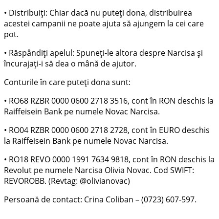
• Distribuiți: Chiar dacă nu puteți dona, distribuirea
acestei campanii ne poate ajuta să ajungem la cei care
pot.
• Răspândiți apelul: Spuneți-le altora despre Narcisa și
încurajați-i să dea o mână de ajutor.
Conturile în care puteți dona sunt:
• RO68 RZBR 0000 0600 2718 3516, cont în RON deschis la
Raiffeisein Bank pe numele Novac Narcisa.
• RO04 RZBR 0000 0600 2718 2728, cont în EURO deschis
la Raiffeisein Bank pe numele Novac Narcisa.
• RO18 REVO 0000 1991 7634 9818, cont în RON deschis la
Revolut pe numele Narcisa Olivia Novac. Cod SWIFT:
REVOROBB. (Revtag: @olivianovac)
Persoană de contact: Crina Coliban – (0723) 607-597.