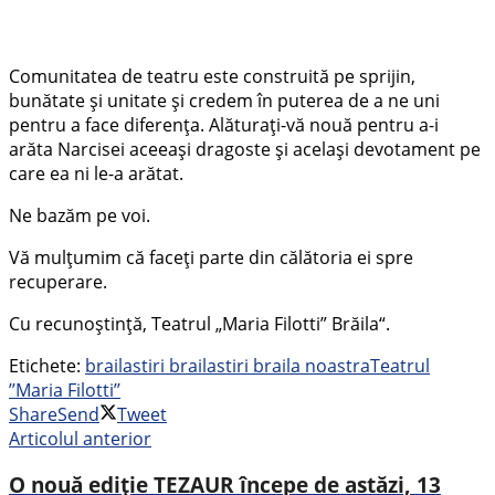
Comunitatea de teatru este construită pe sprijin,
bunătate și unitate și credem în puterea de a ne uni
pentru a face diferența. Alăturați-vă nouă pentru a-i
arăta Narcisei aceeași dragoste și același devotament pe
care ea ni le-a arătat.
Ne bazăm pe voi.
Vă mulțumim că faceți parte din călătoria ei spre
recuperare.
Cu recunoștință, Teatrul „Maria Filotti” Brăila“.
Etichete:
braila
stiri braila
stiri braila noastra
Teatrul
’’Maria Filotti’’
Share
Send
Tweet
Articolul anterior
O nouă ediție TEZAUR începe de astăzi, 13