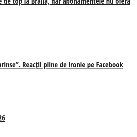
e de top la Brăila, dar abonamentele nu oferă
prinse”. Reacții pline de ironie pe Facebook
26