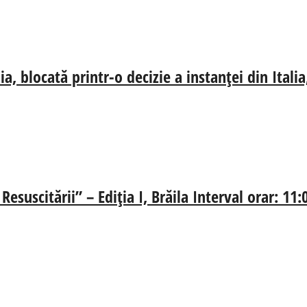
, blocată printr-o decizie a instanței din Ital
esuscitării” – Ediția I, Brăila Interval orar: 11