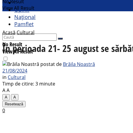
No Result
Cultural
View All Result
Opinii
Național
Pamflet
Acasă
Cultural
No Result
În perioada 21- 25 august se sărbăt
View All Result
postat de
Brăila Noastră
21/08/2024
in
Cultural
Timp de citire: 3 minute
A
A
A
A
Resetează
0