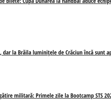
 de bilete: Cupa Dunărea la handbal aduce echip
 dar la Brăila luminițele de Crăciun încă sunt a
egătire militară: Primele zile la Bootcamp STS 20