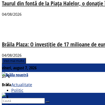
Taurul din fontă de la Piața Halelor, o donație
04/08/2026
Brăila Plaza: O investiție de 17 milioane de e
04/08/2026
Vezi mai multe
vineri, august 7, 2026
31
°c
Brăila
Actualitate
Politic
Social
Contact
Sport