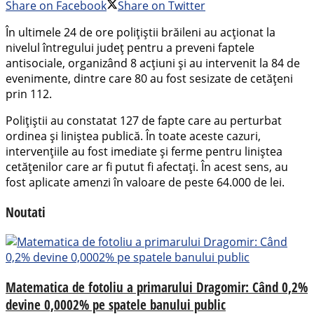
Share on Facebook
Share on Twitter
În ultimele 24 de ore polițiștii brăileni au acționat la
nivelul întregului județ pentru a preveni faptele
antisociale, organizând 8 acțiuni și au intervenit la 84 de
evenimente, dintre care 80 au fost sesizate de cetățeni
prin 112.
Polițiștii au constatat 127 de fapte care au perturbat
ordinea și liniștea publică. În toate aceste cazuri,
intervențiile au fost imediate și ferme pentru liniștea
cetățenilor care ar fi putut fi afectați. În acest sens, au
fost aplicate amenzi în valoare de peste 64.000 de lei.
Noutati
Matematica de fotoliu a primarului Dragomir: Când 0,2%
devine 0,0002% pe spatele banului public