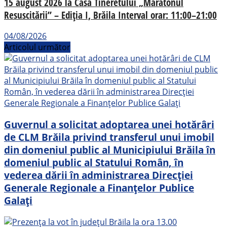
15 august 2026 la Casa Tineretului „Maratonul
Resuscitării” – Ediția I, Brăila Interval orar: 11:00–21:00
04/08/2026
Articolul următor
Guvernul a solicitat adoptarea unei hotărâri
de CLM Brăila privind transferul unui imobil
din domeniul public al Municipiului Brăila în
domeniul public al Statului Român, în
vederea dării în administrarea Direcţiei
Generale Regionale a Finanţelor Publice
Galați