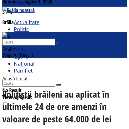
duminică, august 9, 2026
31
°c
Brăila
Actualitate
Politic
Social
Contact
Sport
No Result
Cultural
View All Result
Opinii
Național
Pamflet
Acasă
Local
No Result
Polițiștii brăileni au aplicat în
View All Result
ultimele 24 de ore amenzi în
valoare de peste 64.000 de lei