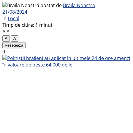
postat de
Brăila Noastră
21/08/2024
in
Local
Timp de citire: 1 minut
A
A
A
A
Resetează
0