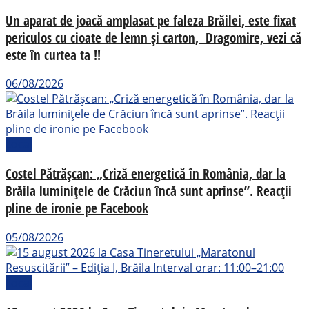
Un aparat de joacă amplasat pe faleza Brăilei, este fixat
periculos cu cioate de lemn și carton, Dragomire, vezi că
este în curtea ta !!
06/08/2026
Local
Costel Pătrășcan: „Criză energetică în România, dar la
Brăila luminițele de Crăciun încă sunt aprinse”. Reacții
pline de ironie pe Facebook
05/08/2026
Local