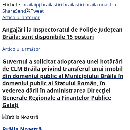
Etichete:
braila
ipj braila
stiri braila
stiri braila noastra
Share
Send
Tweet
Articolul anterior
Angajări la Inspectoratul de Poliție Județean
Brăila: sunt disponibile 15 posturi
Articolul următor
Guvernul a solicitat adoptarea unei hotărâri
de CLM Brăila privind transferul unui imobil
din domeniul public al Municipiului Brăila în
domeniul public al Statului Român, în
vederea dării în administrarea Direcţiei
Generale Regionale a Finanţelor Publice
Galați
Brăila Noastră