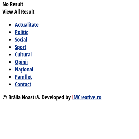
No Result
View All Result
Actualitate
Politic
Social
Sport
Cultural
Opinii
Național
Pamflet
Contact
© Brăila Noastră. Developed by
I
MCreative.ro