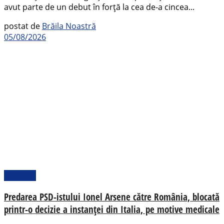
avut parte de un debut în forță la cea de-a cincea...
postat de
Brăila Noastră
05/08/2026
Național
Predarea PSD-istului Ionel Arsene către România, blocată
printr-o decizie a instanței din Italia, pe motive medicale