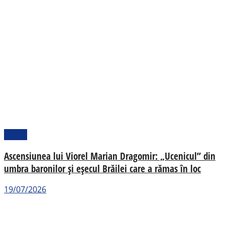
Politic
Ascensiunea lui Viorel Marian Dragomir: „Ucenicul” din
umbra baronilor și eșecul Brăilei care a rămas în loc
19/07/2026