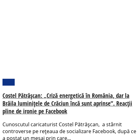
Local
Costel Pătrășcan: „Criză energetică în România, dar la
Brăila luminițele de Crăciun încă sunt aprinse”. Reacții
pline de ironie pe Facebook
Cunoscutul caricaturist Costel Pătrășcan, a stârnit
controverse pe rețeaua de socializare Facebook, după ce
a postat un mesaj prin care...