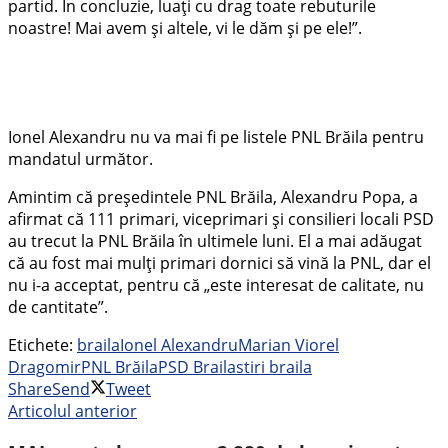
partid. În concluzie, luați cu drag toate rebuturile
noastre! Mai avem și altele, vi le dăm și pe ele!”.
Ionel Alexandru nu va mai fi pe listele PNL Brăila pentru
mandatul următor.
Amintim că președintele PNL Brăila, Alexandru Popa, a
afirmat că 111 primari, viceprimari și consilieri locali PSD
au trecut la PNL Brăila în ultimele luni. El a mai adăugat
că au fost mai mulți primari dornici să vină la PNL, dar el
nu i-a acceptat, pentru că „este interesat de calitate, nu
de cantitate”.
Etichete:
braila
Ionel Alexandru
Marian Viorel
Dragomir
PNL Brăila
PSD Braila
stiri braila
Share
Send
Tweet
Articolul anterior