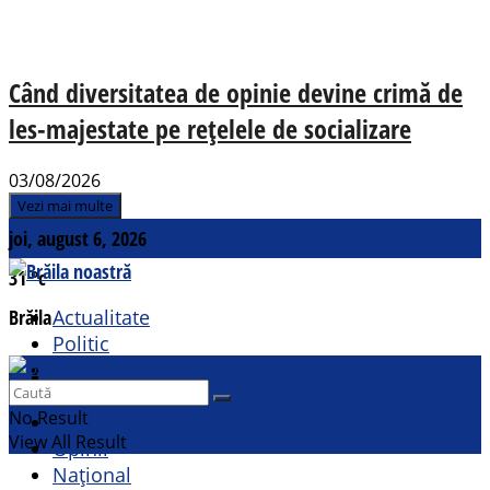
Când diversitatea de opinie devine crimă de
les-majestate pe rețelele de socializare
03/08/2026
Vezi mai multe
joi, august 6, 2026
31
°c
Brăila
Actualitate
Politic
Social
Contact
Sport
No Result
Cultural
View All Result
Opinii
Național