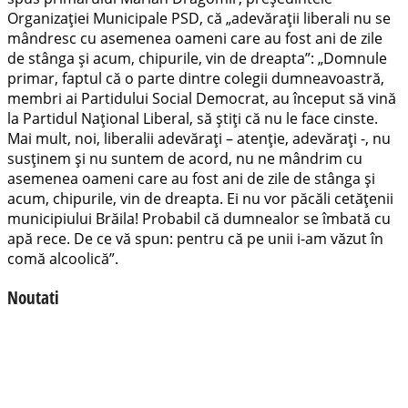
Organizației Municipale PSD, că „adevărații liberali nu se
mândresc cu asemenea oameni care au fost ani de zile
de stânga și acum, chipurile, vin de dreapta”: „Domnule
primar, faptul că o parte dintre colegii dumneavoastră,
membri ai Partidului Social Democrat, au început să vină
la Partidul Național Liberal, să știți că nu le face cinste.
Mai mult, noi, liberalii adevărați – atenție, adevărați -, nu
susținem și nu suntem de acord, nu ne mândrim cu
asemenea oameni care au fost ani de zile de stânga și
acum, chipurile, vin de dreapta. Ei nu vor păcăli cetățenii
municipiului Brăila! Probabil că dumnealor se îmbată cu
apă rece. De ce vă spun: pentru că pe unii i-am văzut în
comă alcoolică”.
Noutati