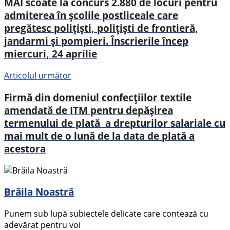
MAI scoate la concurs 2.880 de locuri pentru
admiterea în şcolile postliceale care
pregătesc poliţişti, poliţişti de frontieră,
jandarmi şi pompieri. Înscrierile încep
miercuri, 24 aprilie
Articolul următor
Firmă din domeniul confecțiilor textile
amendată de ITM pentru depăşirea
termenului de plată a drepturilor salariale cu
mai mult de o lună de la data de plată a
acestora
Brăila Noastră
Punem sub lupă subiectele delicate care contează cu
adevărat pentru voi