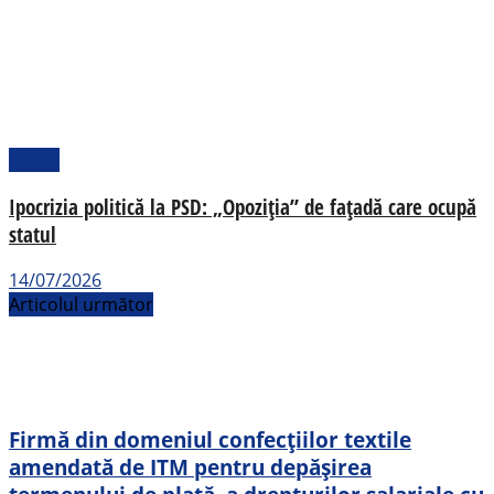
Politic
Ipocrizia politică la PSD: „Opoziția” de fațadă care ocupă
statul
14/07/2026
Articolul următor
Firmă din domeniul confecțiilor textile
amendată de ITM pentru depăşirea