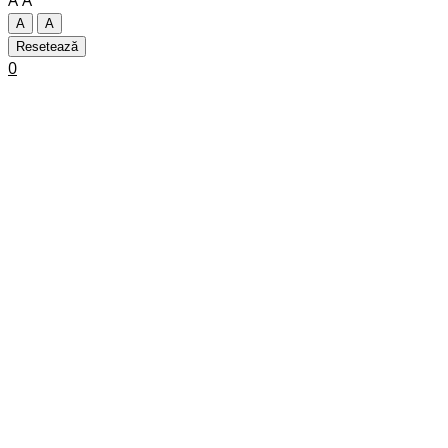
A
A
A
A
Resetează
0