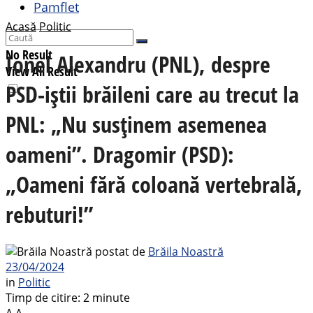
Pamflet
Acasă
Politic
No Result
Ionel Alexandru (PNL), despre
View All Result
PSD-iștii brăileni care au trecut la
PNL: „Nu susținem asemenea
oameni”. Dragomir (PSD):
„Oameni fără coloană vertebrală,
rebuturi!”
postat de
Brăila Noastră
23/04/2024
in
Politic
Timp de citire: 2 minute