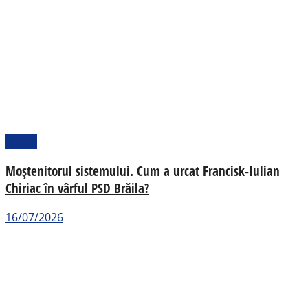
Politic
Moștenitorul sistemului. Cum a urcat Francisk-Iulian
Chiriac în vârful PSD Brăila?
16/07/2026