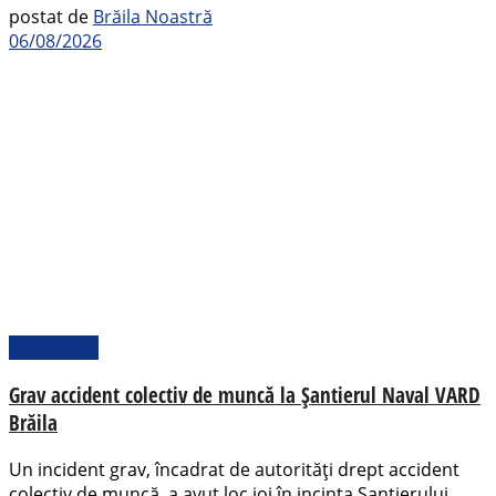
postat de
Brăila Noastră
06/08/2026
Actualitate
Grav accident colectiv de muncă la Șantierul Naval VARD
Brăila
Un incident grav, încadrat de autorități drept accident
colectiv de muncă, a avut loc joi în incinta Șantierului