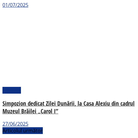
01/07/2025
Cultural
Simpozion dedicat Zilei Dunării, la Casa Alexiu din cadrul
Muzeul Brăilei „Carol I”
27/06/2025
Articolul următor