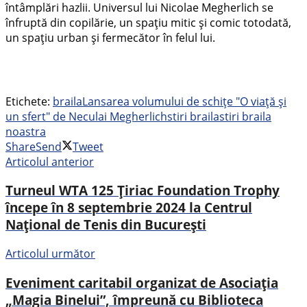
întâmplări hazlii. Universul lui Nicolae Megherlich se
înfruptă din copilărie, un spațiu mitic și comic totodată,
un spațiu urban și fermecător în felul lui.
Etichete:
braila
Lansarea volumului de schițe "O viață și
un sfert" de Neculai Megherlich
stiri braila
stiri braila
noastra
Share
Send
Tweet
Articolul anterior
Turneul WTA 125 Țiriac Foundation Trophy
începe în 8 septembrie 2024 la Centrul
Național de Tenis din București
Articolul următor
Eveniment caritabil organizat de Asociația
„Magia Binelui”, împreună cu Biblioteca