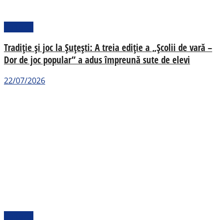
Cultural
Tradiție și joc la Șuțești: A treia ediție a „Școlii de vară –
Dor de joc popular” a adus împreună sute de elevi
22/07/2026
Cultural