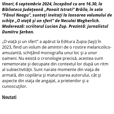
Vineri, 6 septembrie 2024, începând cu ora 16.30, la
Biblioteca Județeană „Panait Istrati” Brăila, în sala
”Fănul Neagu”, sunteți invitați la lansarea volumului de
schițe „O viață și un sfert” de Neculai Megherlich.
Moderează: scriitorul Lucian Zup. Prezintă: jurnalistul
Dumitru Șerban.
„O viață și un sfert” a apărut la Editura Zupia (Iași) în
2023, fiind un volum de amintiri de o rostire melancolico-
amuzantă, schițând monografia unui loc și a unor
oameni. Nu există o cronologie precisă, acestea sunt
rememorate și decupate din contextul lor după un ritm
al subiectivității. Sunt narate momente din viața de
armată, din copilăria și maturizarea autorului, cât și
aspecte din viața de angajat, a prietenilor și a
cunoscuților.
Noutati