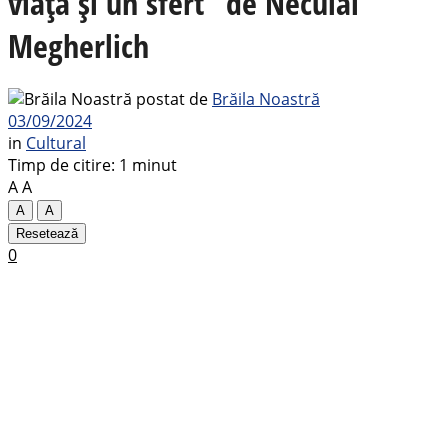
viață și un sfert” de Neculai
Megherlich
postat de
Brăila Noastră
03/09/2024
in
Cultural
Timp de citire: 1 minut
A
A
A
A
Resetează
0