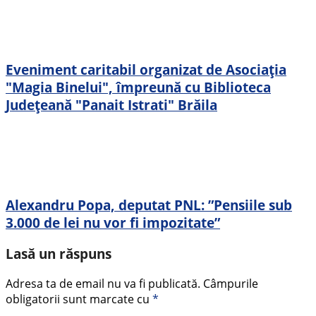
Eveniment caritabil organizat de Asociația
"Magia Binelui", împreună cu Biblioteca
Județeană "Panait Istrati" Brăila
Alexandru Popa, deputat PNL: ”Pensiile sub
3.000 de lei nu vor fi impozitate”
Lasă un răspuns
Adresa ta de email nu va fi publicată.
Câmpurile
obligatorii sunt marcate cu
*