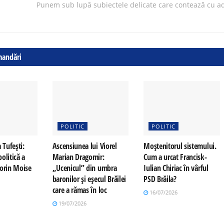
Punem sub lupă subiectele delicate care contează cu ad
mandări
POLITIC
POLITIC
 Tufești:
Ascensiunea lui Viorel
Moștenitorul sistemului.
olitică a
Marian Dragomir:
Cum a urcat Francisk-
Sorin Moise
„Ucenicul” din umbra
Iulian Chiriac în vârful
baronilor și eșecul Brăilei
PSD Brăila?
care a rămas în loc
16/07/2026
19/07/2026