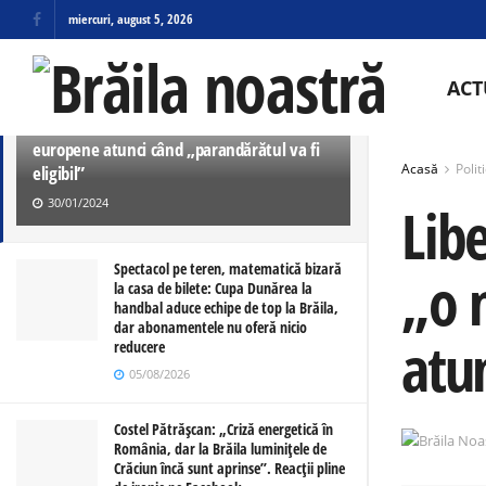
miercuri, august 5, 2026
ULTIMELE
TRENDING
ACT
Liberalul Popa crede că Primăria Brăila va
avea „o mare deschidere” către fondurile
europene atunci când „parandărătul va fi
Acasă
Polit
eligibil”
30/01/2024
Lib
Spectacol pe teren, matematică bizară
„o 
la casa de bilete: Cupa Dunărea la
handbal aduce echipe de top la Brăila,
dar abonamentele nu oferă nicio
atun
reducere
05/08/2026
Costel Pătrășcan: „Criză energetică în
România, dar la Brăila luminițele de
Crăciun încă sunt aprinse”. Reacții pline