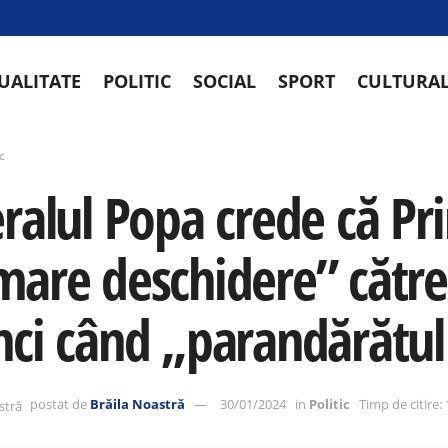
UALITATE
POLITIC
SOCIAL
SPORT
CULTURA
ic
eralul Popa crede că Pr
mare deschidere” către
ci când „parandărătul v
postat de
Brăila Noastră
30/01/2024
in
Politic
Timp de citire: