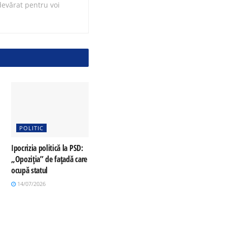
evărat pentru voi
POLITIC
Ipocrizia politică la PSD:
„Opoziția” de fațadă care
ocupă statul
14/07/2026