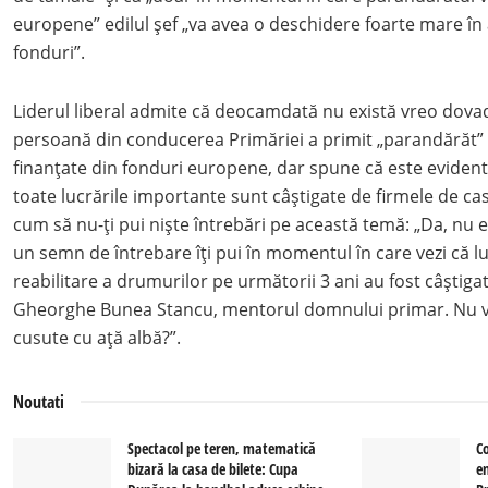
europene” edilul șef „va avea o deschidere foarte mare în
fonduri”.
Liderul liberal admite că deocamdată nu există vreo dovad
persoană din conducerea Primăriei a primit „parandărăt” 
finanțate din fonduri europene, dar spune că este evident
toate lucrările importante sunt câștigate de firmele de cas
cum să nu-ți pui niște întrebări pe această temă: „Da, nu e
un semn de întrebare îți pui în momentul în care vezi că luc
reabilitare a drumurilor pe următorii 3 ani au fost câștiga
Gheorghe Bunea Stancu, mentorul domnului primar. Nu vi
cusute cu ață albă?”.
Noutati
Spectacol pe teren, matematică
C
bizară la casa de bilete: Cupa
e