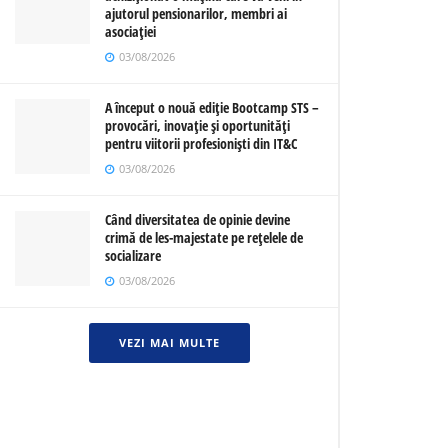
ajutorul pensionarilor, membri ai
asociației
03/08/2026
A început o nouă ediție Bootcamp STS –
provocări, inovație și oportunități
pentru viitorii profesioniști din IT&C
03/08/2026
Când diversitatea de opinie devine
crimă de les-majestate pe rețelele de
socializare
03/08/2026
VEZI MAI MULTE