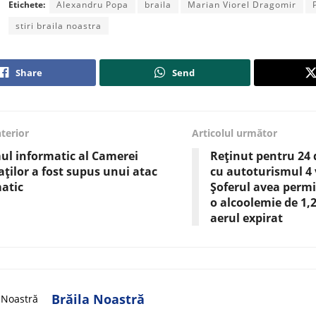
Etichete:
Alexandru Popa
braila
Marian Viorel Dragomir
stiri braila noastra
Share
Send
nterior
Articolul următor
ul informatic al Camerei
Reținut pentru 24 d
ților a fost supus unui atac
cu autoturismul 4 
atic
Șoferul avea permi
o alcoolemie de 1,2
aerul expirat
Brăila Noastră