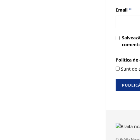
Email
*
Salvează
comente
Politica de
Sunt de a
© Brăila Noas