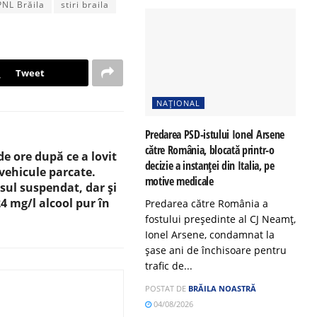
PNL Brăila
stiri braila
Tweet
NAȚIONAL
Predarea PSD-istului Ionel Arsene
către România, blocată printr-o
e ore după ce a lovit
decizie a instanței din Italia, pe
vehicule parcate.
motive medicale
sul suspendat, dar și
4 mg/l alcool pur în
Predarea către România a
fostului președinte al CJ Neamț,
Ionel Arsene, condamnat la
șase ani de închisoare pentru
trafic de...
POSTAT DE
BRĂILA NOASTRĂ
04/08/2026