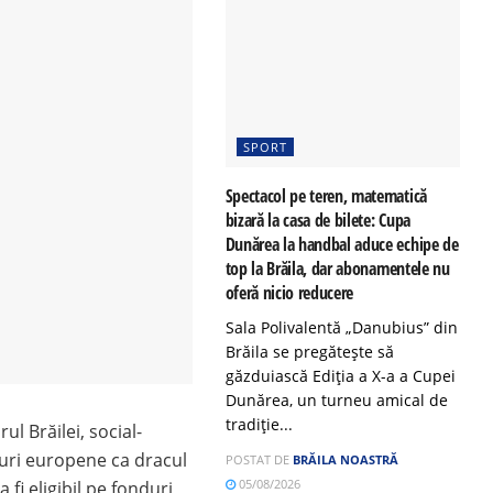
SPORT
Spectacol pe teren, matematică
bizară la casa de bilete: Cupa
Dunărea la handbal aduce echipe de
top la Brăila, dar abonamentele nu
oferă nicio reducere
Sala Polivalentă „Danubius” din
Brăila se pregătește să
găzduiască Ediția a X-a a Cupei
Dunărea, un turneu amical de
tradiție...
l Brăilei, social-
uri europene ca dracul
POSTAT DE
BRĂILA NOASTRĂ
05/08/2026
fi eligibil pe fonduri