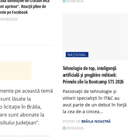
ăila luminițele de Crăciun încă
05/08/2026
nt aprinse”. Reacții pline de
ronie pe Facebook
05/08/2026
NAȚIONAL
Tehnologie de top, inteligență
artificială și pregătire militară:
Primele zile la Bootcamp STS 2026
cumente pe această temă
Pasionații de tehnologie și
viitorii specialiști în IT&C au
 sunt lăsate la
avut parte de un debut în forță
licitație în Brăila,
la cea de-a cincea...
care sunt abonate la
POSTAT DE
BRĂILA NOASTRĂ
siliului Județean”.
05/08/2026