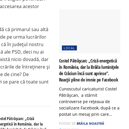
 accesarea acestor
ă că primarul sau altă
de pe urma lucrărilor
 că în județul nostru
LOCAL
ă ale PSD, deci nu ai
xistă nicio dovadă, dar
Costel Pătrășcan: „Criză energetică
rările de întreținere și
în România, dar la Brăila luminițele
de Crăciun încă sunt aprinse”.
te de cine? De
Reacții pline de ironie pe Facebook
 se pare că toate sunt
Cunoscutul caricaturist Costel
Pătrășcan, a stârnit
controverse pe rețeaua de
socializare Facebook, după ce a
postat un mesaj prin care...
ostel Pătrășcan: „Criză
nergetică în România, dar la
POSTAT DE
BRĂILA NOASTRĂ