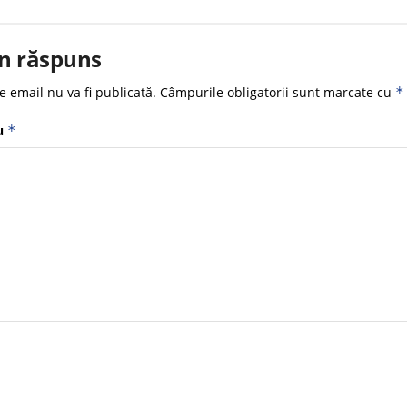
n răspuns
e email nu va fi publicată.
Câmpurile obligatorii sunt marcate cu
*
u
*