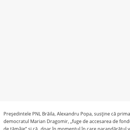
Președintele PNL Brăila, Alexandru Popa, susține că primaru
democratul Marian Dragomir, „fuge de accesarea de fond
de tămâie” și că „doar în momentul în care parandărătul va 