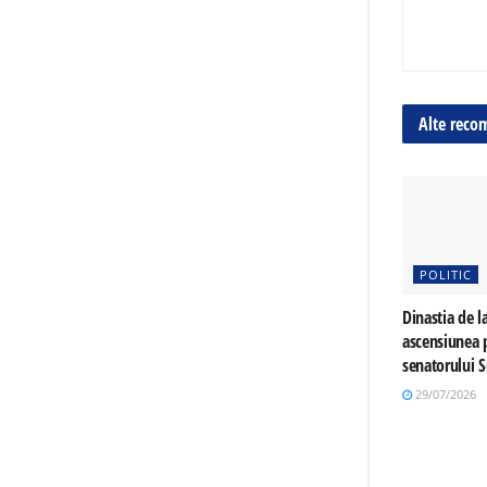
Alte reco
POLITIC
Dinastia de la
ascensiunea p
senatorului 
29/07/2026