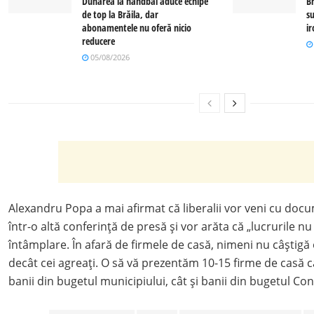
Dunărea la handbal aduce echipe
Br
de top la Brăila, dar
su
abonamentele nu oferă nicio
i
reducere
05/08/2026
Alexandru Popa a mai afirmat că liberalii vor veni cu do
într-o altă conferință de presă și vor arăta că „lucrurile nu
întâmplare. În afară de firmele de casă, nimeni nu câștigă o 
decât cei agreați. O să vă prezentăm 10-15 firme de casă 
banii din bugetul municipiului, cât și banii din bugetul Con