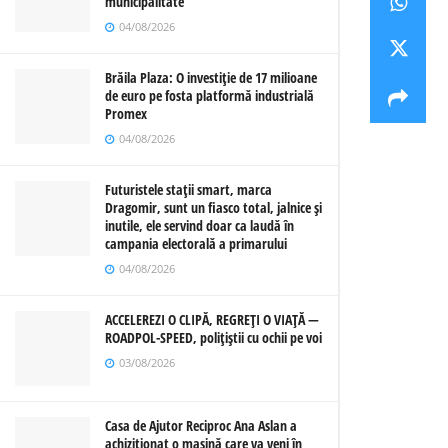
municipalitate
04/08/2026
Brăila Plaza: O investiție de 17 milioane
de euro pe fosta platformă industrială
Promex
04/08/2026
Futuristele stații smart, marca
Dragomir, sunt un fiasco total, jalnice și
inutile, ele servind doar ca laudă în
campania electorală a primarului
04/08/2026
ACCELEREZI O CLIPĂ, REGREȚI O VIAȚĂ —
ROADPOL-SPEED, polițiștii cu ochii pe voi
03/08/2026
Casa de Ajutor Reciproc Ana Aslan a
achiziționat o mașină care va veni în