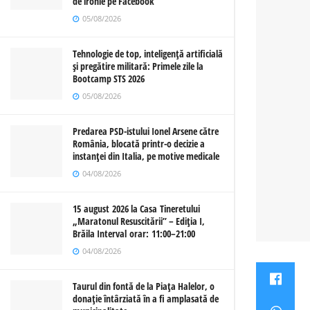
de ironie pe Facebook
05/08/2026
Tehnologie de top, inteligență artificială
și pregătire militară: Primele zile la
Bootcamp STS 2026
05/08/2026
Predarea PSD-istului Ionel Arsene către
România, blocată printr-o decizie a
instanței din Italia, pe motive medicale
04/08/2026
15 august 2026 la Casa Tineretului
„Maratonul Resuscitării” – Ediția I,
Brăila Interval orar: 11:00–21:00
04/08/2026
Taurul din fontă de la Piața Halelor, o
donație întârziată în a fi amplasată de