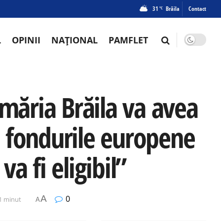
31
Brăila
Contact
°C
L
OPINII
NAȚIONAL
PAMFLET
imăria Brăila va avea
 fondurile europene
a fi eligibil”
A
0
 1 minut
A