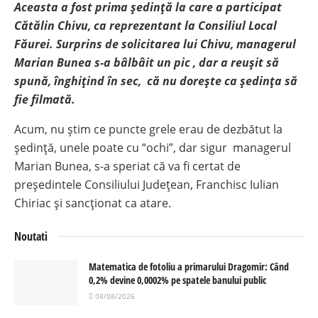
Aceasta a fost prima ședință la care a participat
Cătălin Chivu, ca reprezentant la Consiliul Local
Făurei. Surprins de solicitarea lui Chivu, managerul
Marian Bunea s-a bâlbâit un pic , dar a reușit să
spună, înghițind în sec, că nu dorește ca ședința să
fie filmată.
Acum, nu știm ce puncte grele erau de dezbătut la
ședință, unele poate cu “ochi”, dar sigur managerul
Marian Bunea, s-a speriat că va fi certat de
președintele Consiliului Județean, Franchisc Iulian
Chiriac și sancționat ca atare.
Noutati
Matematica de fotoliu a primarului Dragomir: Când
0,2% devine 0,0002% pe spatele banului public
08/08/2026