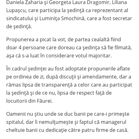
Daniela Zaharia și Georgeta Laura Dragomir, Liliana
Lupașcu, care participa la ședință ca reprezentant al
sindicatului și Luminița Smochină, care a fost secretar
de ședință.
Propunerea a picat la vot, de partea cealaltă fiind
doar 4 persoane care doreau ca ședința să fie filmată,
așa că s-a luat în considerare votul majoritar.
În cadrul ședinței au fost adoptate propunerile aflate
pe ordinea de zi, după discuții și amendamente, dar a
rămas lipsa de transparență a celor care au participat
la ședință și de ce nu, lipsa de respect față de
locuitorii din Făurei.
Oamenii nu știu unde se duc banii pe care-i primește
spitalul, dar îi nemulțumește și faptul că managerul
cheltuie banii cu dedicație către patru firme de casă.