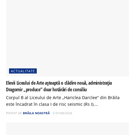
ACTUALITATE
Elevii Liceului de Arte așteaptă o clădire nouă, administrația
Dragomir „produce” doar hotărâri de consiliu
Corpul B al Liceului de Arte „Hariclea Darclee” din Brăila
este încadrat în clasa I de risc seismic (Rs I)....
POSTAT DE
BRĂILA NOASTRĂ
07/08/2026