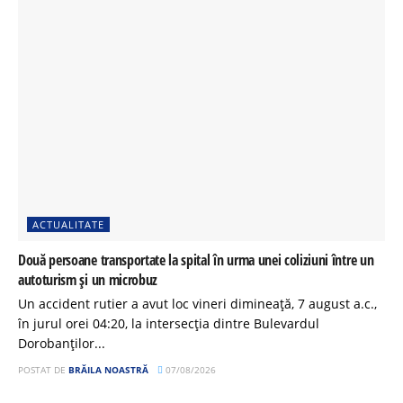
ACTUALITATE
Două persoane transportate la spital în urma unei coliziuni între un
autoturism și un microbuz
Un accident rutier a avut loc vineri dimineață, 7 august a.c.,
în jurul orei 04:20, la intersecția dintre Bulevardul
Dorobanților...
POSTAT DE
BRĂILA NOASTRĂ
07/08/2026