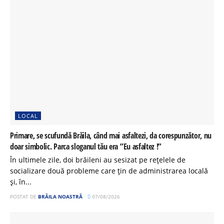
LOCAL
Primare, se scufundă Brăila, când mai asfaltezi, da corespunzător, nu
doar simbolic. Parca sloganul tău era ”Eu asfaltez !”
În ultimele zile, doi brăileni au sesizat pe rețelele de
socializare două probleme care țin de administrarea locală
și, în...
POSTAT DE
BRĂILA NOASTRĂ
07/08/2026