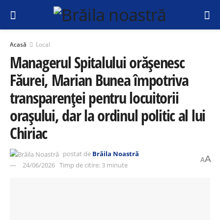
Acasă
Local
Managerul Spitalului orășenesc
Făurei, Marian Bunea împotriva
transparenței pentru locuitorii
orașului, dar la ordinul politic al lui
Chiriac
postat de
Brăila Noastră
A
A
24/06/2026
Timp de citire: 3 minute