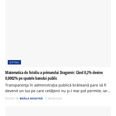
OPINII
Matematica de fotoliu a primarului Dragomir: Când 0,2% devine
0,0002% pe spatele banului public
Transparența în administrația publică brăileană pare să fi
devenit un lux pe care cetățenii nu și-l mai pot permite, iar...
POSTAT DE
BRĂILA NOASTRĂ
08/08/2026