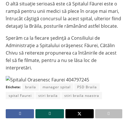
O altă situație serioasă este că Spitalul Făurei este o
rampă pentru unii medici să plece în orașe mai mari,
întrucât câștigă concursul la acest spital, ulterior fiind
detașați la Brăila, posturile rămânând astfel blocate.
Sperăm ca la fiecare ședință a Consiliului de
Administrație a Spitalului orășenesc Făurei, Cătălin
Chivu să reitereze propunerea ca întânirile de acest
fel să fie filmate, pentru a nu se lăsa loc de
interpretări.
Etichete:
braila
manager spital
PSD Braila
spital Faurei
stiri braila
stiri braila noastra