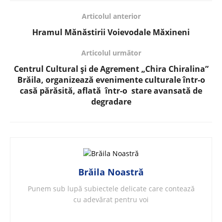
Articolul anterior
Hramul Mănăstirii Voievodale Măxineni
Articolul următor
Centrul Cultural și de Agrement „Chira Chiralina”
Brăila, organizează evenimente culturale într-o
casă părăsită, aflată într-o stare avansată de
degradare
Brăila Noastră
Punem sub lupă subiectele delicate care contează
cu adevărat pentru voi