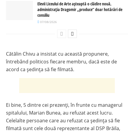
Elevii Liceului de Arte așteaptă o clădire nouă,
administrația Dragomir „produce” doar hotărâri de
consiliu
07/08/2026
Cătălin Chivu a insistat cu această propunere,
întrebând politicos fiecare membru, dacă este de
acord ca ședința să fie filmată.
Ei bine, 5 dintre cei prezenți, în frunte cu managerul
spitalului, Marian Bunea, au refuzat acest lucru.
Celelalte persoane care au refuzat ca ședința să fie
filmată sunt cele două reprezentante al DSP Brăila,