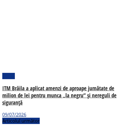
Social
ITM Brăila a aplicat amenzi de aproape jumătate de
milion de lei pentru munca „la negru” și nereguli de
siguranță
09/07/2026
Articolul următor