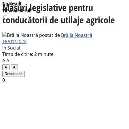
No Result
Măsuri legislative pentru
View All Result
conducătorii de utilaje agricole
postat de
Brăila Noastră
18/01/2024
in
Social
Timp de citire: 2 minute
A
A
A
A
Resetează
0