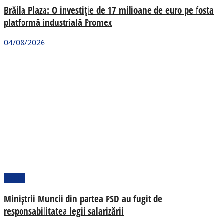
Brăila Plaza: O investiție de 17 milioane de euro pe fosta
platformă industrială Promex
04/08/2026
Social
Miniștrii Muncii din partea PSD au fugit de
responsabilitatea legii salarizării