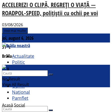
ACCELEREZI O CLIPĂ, REGREȚI O VIAȚĂ —
ROADPOL-SPEED, polițiștii cu ochii pe voi
03/08/2026
Vezi mai multe
joi, august 6, 2026
31
°c
Brăila
Actualitate
Politic
Social
Contact
Sport
No Result
Cultural
View All Result
Opinii
Național
Pamflet
Acasă
Social