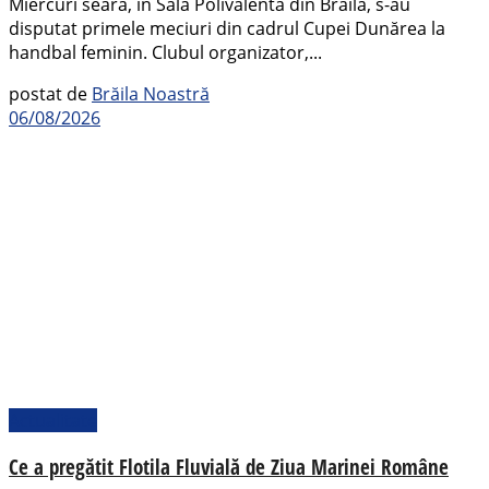
Miercuri seara, în Sala Polivalentă din Brăila, s-au
disputat primele meciuri din cadrul Cupei Dunărea la
handbal feminin. Clubul organizator,...
postat de
Brăila Noastră
06/08/2026
Actualitate
Ce a pregătit Flotila Fluvială de Ziua Marinei Române