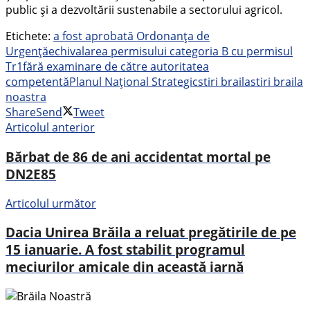
public și a dezvoltării sustenabile a sectorului agricol.
Etichete:
a fost aprobată Ordonanța de
Urgență
echivalarea permisului categoria B cu permisul
Tr1
fără examinare de către autoritatea
competentă
Planul Național Strategic
stiri braila
stiri braila
noastra
Share
Send
Tweet
Articolul anterior
Bărbat de 86 de ani accidentat mortal pe
DN2E85
Articolul următor
Dacia Unirea Brăila a reluat pregătirile de pe
15 ianuarie. A fost stabilit programul
meciurilor amicale din această iarnă