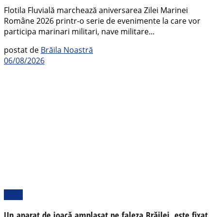
Flotila Fluvială marchează aniversarea Zilei Marinei
Române 2026 printr-o serie de evenimente la care vor
participa marinari militari, nave militare...
postat de
Brăila Noastră
06/08/2026
Local
Un aparat de joacă amplasat pe faleza Brăilei, este fixat