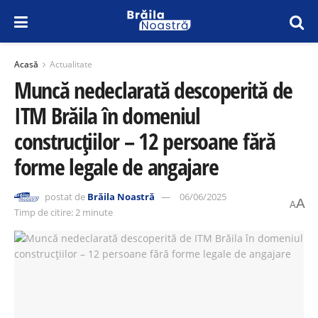
Acasă
Actualitate
Muncă nedeclarată descoperită de
ITM Brăila în domeniul
construcțiilor – 12 persoane fără
forme legale de angajare
postat de
Brăila Noastră
06/06/2025
A
A
Timp de citire: 2 minute