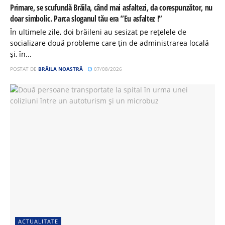
Primare, se scufundă Brăila, când mai asfaltezi, da corespunzător, nu
doar simbolic. Parca sloganul tău era ”Eu asfaltez !”
În ultimele zile, doi brăileni au sesizat pe rețelele de
socializare două probleme care țin de administrarea locală
și, în...
POSTAT DE
BRĂILA NOASTRĂ
07/08/2026
ACTUALITATE