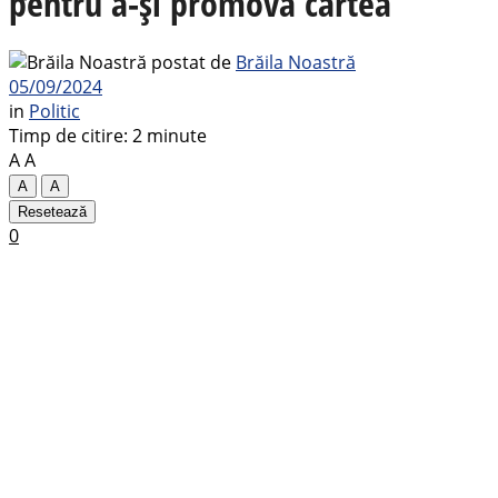
pentru a-și promova cartea
postat de
Brăila Noastră
05/09/2024
in
Politic
Timp de citire: 2 minute
A
A
A
A
Resetează
0