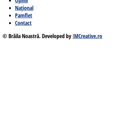
Opinii
Național
Pamflet
Contact
© Brăila Noastră. Developed by
I
MCreative.ro