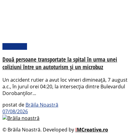
Actualitate
Două persoane transportate la spital în urma unei
coliziuni între un autoturism și un microbuz
Un accident rutier a avut loc vineri dimineață, 7 august
a.c., în jurul orei 04:20, la intersecția dintre Bulevardul
Dorobanților...
postat de
Brăila Noastră
07/08/2026
© Brăila Noastră. Developed by
I
MCreative.ro