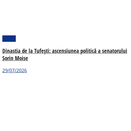
Politic
Dinastia de la Tufești: ascensiunea politică a senatorului
Sorin Moise
29/07/2026