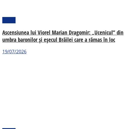
Politic
Ascensiunea lui Viorel Marian Dragomir: „Ucenicul” din
umbra baronilor și eșecul Brăilei care a rămas în loc
19/07/2026