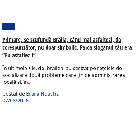
Local
Primare, se scufundă Brăila, când mai asfaltezi, da
corespunzător, nu doar simbolic. Parca sloganul tău era
”Eu asfaltez !”
În ultimele zile, doi brăileni au sesizat pe rețelele de
socializare două probleme care țin de administrarea
locală și, în...
postat de
Brăila Noastră
07/08/2026