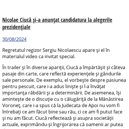
Nicolae Ciucă și-a anunțat candidatura la alegerile
prezidențiale
30/08/2024
Regretatul regizor Sergiu Nicolaescu apare și el în
materialul video ca invitat special.
În trailer și în diverse apariții, Ciucă a împărtășit și câteva
pasaje din carte, care reflectă experiențele și gândurile
sale personale. De exemplu, el vorbește despre pasiunea
pentru pescuit, care i-a adus liniște și l-a învățat
importanța răbdării și a determinării. De asemenea, își
amintește de o discuție cu o călugăriță de la Mănăstirea
Voroneț, care i-a spus că la Judecata de Apoi nu vom fi
întrebați ce am făcut bine sau rău, ci ce am fi putut face
și nu am făcut. Ciucă reflectează și asupra societății
actuale, exprimându-și îngrijorarea că oamenii ar putea