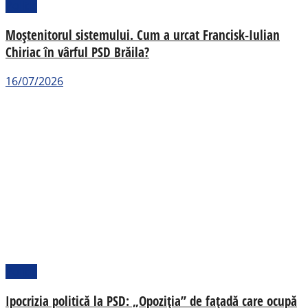
Politic
Moștenitorul sistemului. Cum a urcat Francisk-Iulian
Chiriac în vârful PSD Brăila?
16/07/2026
Politic
Ipocrizia politică la PSD: „Opoziția” de fațadă care ocupă