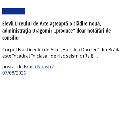
Actualitate
Elevii Liceului de Arte așteaptă o clădire nouă,
administrația Dragomir „produce” doar hotărâri de
consiliu
Corpul B al Liceului de Arte „Hariclea Darclee” din Brăila
este încadrat în clasa I de risc seismic (Rs I)....
postat de
Brăila Noastră
07/08/2026