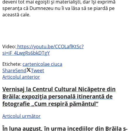
deveni tot mai egoiști și materialiști, dar își exprimă
speranța că Dumnezeu nu îi va lăsa să se piardă pe
această cale.
Video:
https://youtu.be/CCOLaflKtSc?
si=iF_4LwgRs6bkDTgY
Etichete:
carte
nicolae ciuca
Share
Send
Tweet
Articolul anterior
Vernisaj la Centrul Cultural Nicăpetre din
Brăila: expoziția personală itinerantă de
fotografie „Cum respiră pământul”
Articolul următor
În luna august, în urma incediilor din Brăila s-