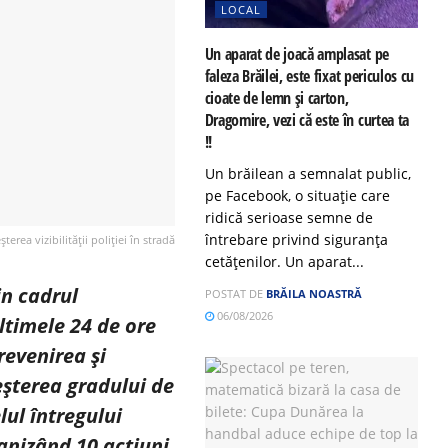
LOCAL
Un aparat de joacă amplasat pe
faleza Brăilei, este fixat periculos cu
cioate de lemn și carton,
Dragomire, vezi că este în curtea ta
!!
Un brăilean a semnalat public,
pe Facebook, o situație care
ridică serioase semne de
întrebare privind siguranța
terea vizibilității poliției în stradă
cetățenilor. Un aparat...
in cadrul
POSTAT DE
BRĂILA NOASTRĂ
06/08/2026
ultimele 24 de ore
prevenirea și
reșterea gradului de
lul întregului
ganizând 10 acțiuni