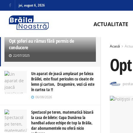
joi, august 6, 2026
ULTIMELE
TRENDING
ACTUALITATE
Opt șoferi au rămas fără permis de
Acasă
Actua
conducere
22/07/2025
Opt
Un aparat de joacă amplasat pe faleza
Brăilei, este fixat periculos cu cioate de
posta
lemn și carton, Dragomire, vezi că este
în curtea ta !!
06/08/2026
Spectacol pe teren, matematică bizară
la casa de bilete: Cupa Dunărea la
handbal aduce echipe de top la Brăila,
dar abonamentele nu oferă nicio