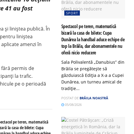
e 41 au fost
SPORT
Spectacol pe teren, matematică
 și liniștea publică. În
bizară la casa de bilete: Cupa
 pentru liniștea
Dunărea la handbal aduce echipe de
st aplicate amenzi în
top la Brăila, dar abonamentele nu
oferă nicio reducere
Sala Polivalentă „Danubius” din
 fără permis de
Brăila se pregătește să
găzduiască Ediția a X-a a Cupei
anți la trafic.
Dunărea, un turneu amical de
hicule pe o perioadă
tradiție...
POSTAT DE
BRĂILA NOASTRĂ
05/08/2026
pectacol pe teren, matematică
zară la casa de bilete: Cupa
unărea la handbal aduce echipe