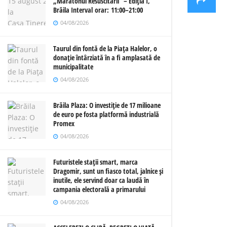
„Maratonul Resuscitării” – Ediția I,
Brăila Interval orar: 11:00–21:00
04/08/2026
Taurul din fontă de la Piața Halelor, o
donație întârziată în a fi amplasată de
municipalitate
04/08/2026
Brăila Plaza: O investiție de 17 milioane
de euro pe fosta platformă industrială
Promex
04/08/2026
Futuristele stații smart, marca
Dragomir, sunt un fiasco total, jalnice și
inutile, ele servind doar ca laudă în
campania electorală a primarului
04/08/2026