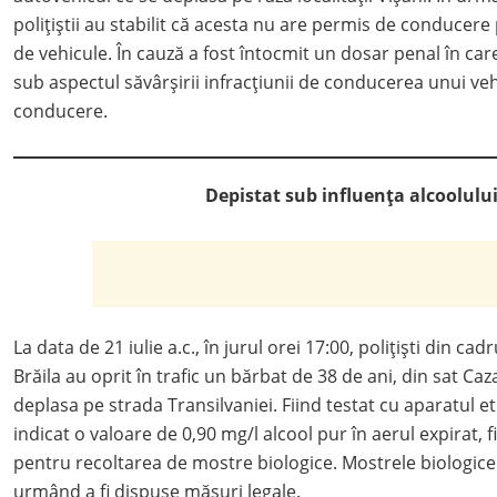
polițiștii au stabilit că acesta nu are permis de conducere
de vehicule. În cauză a fost întocmit un dosar penal în car
sub aspectul săvârșirii infracțiunii de conducerea unui ve
conducere.
Depistat sub influența alcoolulu
La data de 21 iulie a.c., în jurul orei 17:00, polițiști din cad
Brăila au oprit în trafic un bărbat de 38 de ani, din sat Ca
deplasa pe strada Transilvaniei. Fiind testat cu aparatul eti
indicat o valoare de 0,90 mg/l alcool pur în aerul expirat, f
pentru recoltarea de mostre biologice. Mostrele biologice v
urmând a fi dispuse măsuri legale.