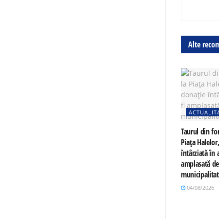
Alte reco
ACTUALIT
Taurul din fo
Piața Halelor
întârziată în a
amplasată d
municipalita
04/08/2026