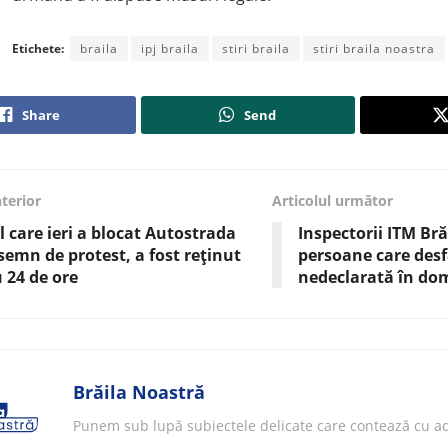
Etichete:
braila
ipj braila
stiri braila
stiri braila noastra
Share
Send
nterior
Articolul următor
l care ieri a blocat Autostrada
Inspectorii ITM Bră
 semn de protest, a fost reținut
persoane care de
 24 de ore
nedeclarată în dom
Brăila Noastră
Punem sub lupă subiectele delicate care contează cu ad