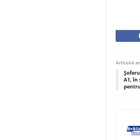
Articolul a
Șoferu
A1, în
pentru