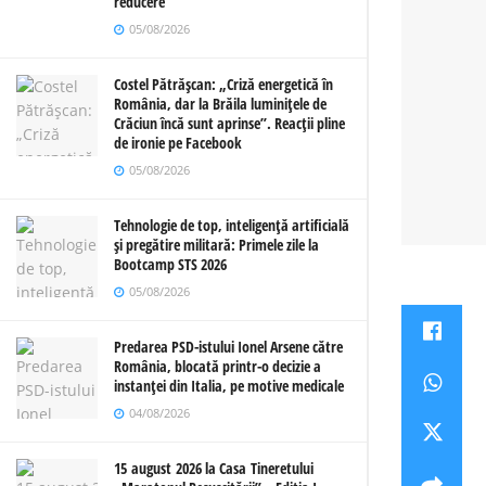
reducere
05/08/2026
Costel Pătrășcan: „Criză energetică în
România, dar la Brăila luminițele de
Crăciun încă sunt aprinse”. Reacții pline
de ironie pe Facebook
05/08/2026
Tehnologie de top, inteligență artificială
și pregătire militară: Primele zile la
Bootcamp STS 2026
05/08/2026
Predarea PSD-istului Ionel Arsene către
România, blocată printr-o decizie a
instanței din Italia, pe motive medicale
04/08/2026
15 august 2026 la Casa Tineretului