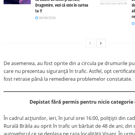
Dragomire, vezi că este în curtea
de
ta !!
a
r
06/08/2026
De asemenea, au fost oprite din a circula pe drumurile pu
care nu prezentau siguranță în trafic. Astfel, opt certifica
fost retrase până la remedierea problemelor constatate.
Depistat fără permis pentru nicio categorie
În cadrul acțiunilor, ieri, în jurul orei 16:00, polițiști din cad
Rurală Brăila au oprit în trafic un bărbat de 48 de ani, di
autovehicul ce se deplasa pe raza localității Vișani. În urma