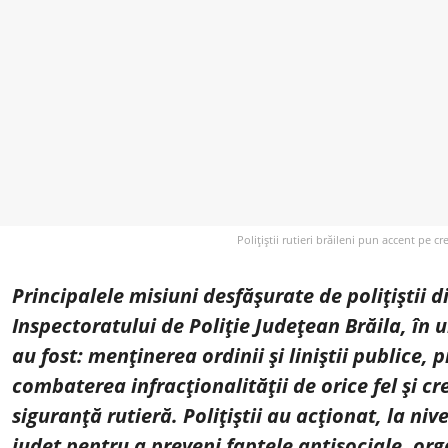
Polițiștii rutieri brăileni pun accent pe creș
Principalele misiuni desfășurate de polițiștii d
Inspectoratului de Poliție Județean Brăila, în 
au fost: menținerea ordinii și liniștii publice, 
combaterea infracționalității de orice fel și c
siguranță rutieră. Polițiștii au acționat, la nive
județ pentru a preveni faptele antisociale, or