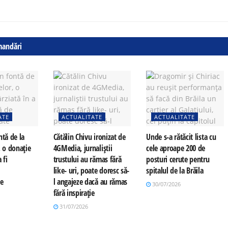
mandări
ATE
ACTUALITATE
ACTUALITATE
ntă de la
Cătălin Chivu ironizat de
Unde s-a rătăcit lista cu
, o donație
4GMedia, jurnaliștii
cele aproape 200 de
 fi
trustului au rămas fără
posturi cerute pentru
e
like- uri, poate doresc să-
spitalul de la Brăila
te
l angajeze dacă au rămas
30/07/2026
fără inspirație
31/07/2026