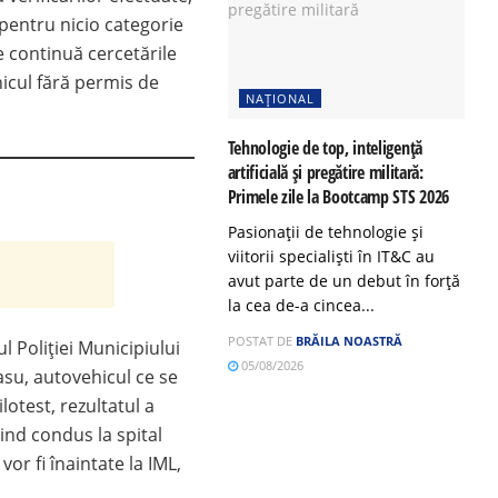
 pentru nicio categorie
e continuă cercetările
hicul fără permis de
NAȚIONAL
Tehnologie de top, inteligență
artificială și pregătire militară:
i
Primele zile la Bootcamp STS 2026
Pasionații de tehnologie și
viitorii specialiști în IT&C au
avut parte de un debut în forță
la cea de-a cincea...
POSTAT DE
BRĂILA NOASTRĂ
rul Poliției Municipiului
05/08/2026
zasu, autovehicul ce se
lotest, rezultatul a
iind condus la spital
or fi înaintate la IML,