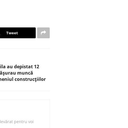
Tweet
ila au depistat 12
sfășurau muncă
eniul construcțiilor
evărat pentru voi