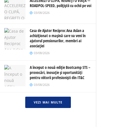
ACCELEREZI O CLIPĂ, REGREȚI O VIAȚĂ —
ROADPOL-SPEED, polițiștii cu ochii pe voi
03/08/2026
Casa de Ajutor Reciproc Ana Aslan a
achiziționat o mașină care va veni în
ajutorul pensionarilor, membri ai
asociației
03/08/2026
A început o nouă ediție Bootcamp STS –
provocări, inovație și oportunități
pentru viitorii profesioniști din IT&C
03/08/2026
VEZI MAI MULTE