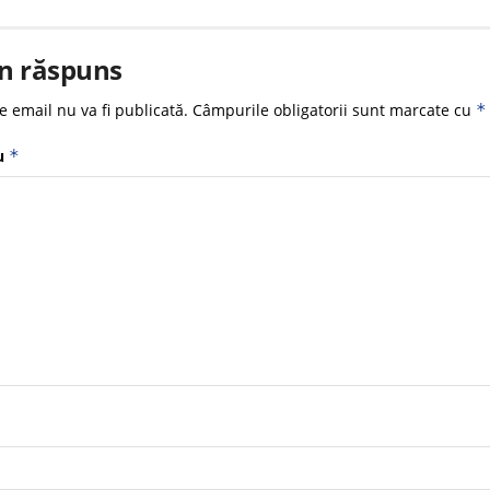
n răspuns
e email nu va fi publicată.
Câmpurile obligatorii sunt marcate cu
*
u
*