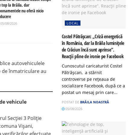
 top la Brăila, dar
bonamentele nu oferă nicio
educere
LOCAL
05/08/2026
Costel Pătrășcan: „Criză energetică
în România, dar la Brăila luminițele
de Crăciun încă sunt aprinse”.
Reacții pline de ironie pe Facebook
blice autovehiculele
Cunoscutul caricaturist Costel
te de înmatriculare au
Pătrășcan, a stârnit
controverse pe rețeaua de
socializare Facebook, după ce a
postat un mesaj prin care...
 de vehicule
POSTAT DE
BRĂILA NOASTRĂ
05/08/2026
rul Secției 3 Poliție
n comuna Vișani,
 verificărilor efectuate,