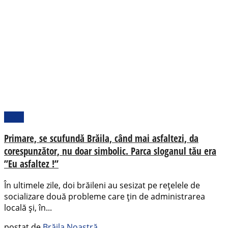
Local
Primare, se scufundă Brăila, când mai asfaltezi, da
corespunzător, nu doar simbolic. Parca sloganul tău era
”Eu asfaltez !”
În ultimele zile, doi brăileni au sesizat pe rețelele de
socializare două probleme care țin de administrarea
locală și, în...
postat de
Brăila Noastră