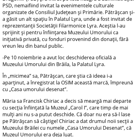
PSD, nemaifiind invitat la evenimentele culturale
organizate de Consiliul Județean și Primărie. Pătrășcan și-
a găsit un alt spațiu în Palatul Lyra, unde a fost invitat de
reprezentanții Societății Filarmonice Lyra. Aceștia l-au
sprijinit și pentru înființarea Muzeului Umorului ca
inițiativă privată, cu fonduri provenind din donații, fără
vreun leu din banul public.
-Pe 10 noiembrie a avut loc deschiderea oficială a
Muzeului Umorului din Brăila, la Palatul Lyra.
În „micimea” sa, Pătrășcan, care știa că ideea i-a
aparținut, a înregistrat la OSIM această marcă, împreună
cu „Casa umorului desenat”.
Măria sa Francisk Chiriac a decis să meargă mai departe
cu secția înființată la Muzeul „Carol I”, care timp de mai
mulți ani nu s-a putut deschide. Că doar nu era să-l lase
pe Pătrășcan să câștige! Chiriac a dat drumul noii secții a
Muzeului Brăilei cu numele „Casa Umorului Desenat”, că
Muzeul Umorului era deja luat.