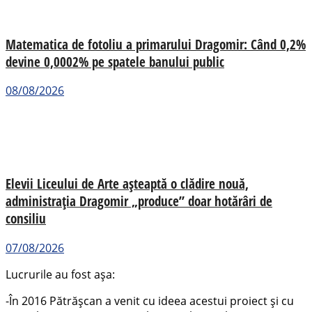
Matematica de fotoliu a primarului Dragomir: Când 0,2%
devine 0,0002% pe spatele banului public
08/08/2026
Elevii Liceului de Arte așteaptă o clădire nouă,
administrația Dragomir „produce” doar hotărâri de
consiliu
07/08/2026
Lucrurile au fost așa:
-În 2016 Pătrășcan a venit cu ideea acestui proiect și cu