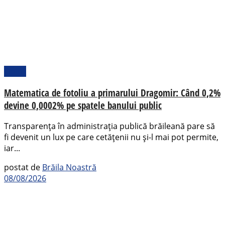
Opinii
Matematica de fotoliu a primarului Dragomir: Când 0,2%
devine 0,0002% pe spatele banului public
Transparența în administrația publică brăileană pare să
fi devenit un lux pe care cetățenii nu și-l mai pot permite,
iar...
postat de
Brăila Noastră
08/08/2026