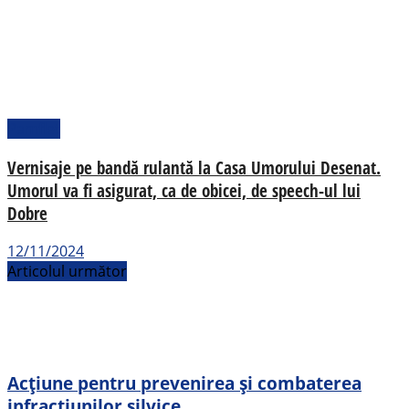
Pamflet
Vernisaje pe bandă rulantă la Casa Umorului Desenat.
Umorul va fi asigurat, ca de obicei, de speech-ul lui
Dobre
12/11/2024
Articolul următor
Acțiune pentru prevenirea și combaterea
infracțiunilor silvice