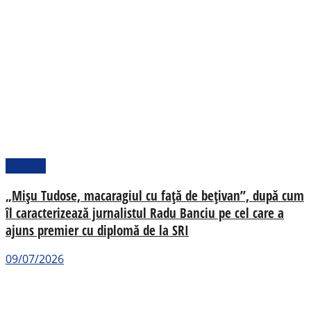
Pamflet
„Mișu Tudose, macaragiul cu față de bețivan”, după cum
îl caracterizează jurnalistul Radu Banciu pe cel care a
ajuns premier cu diplomă de la SRI
09/07/2026