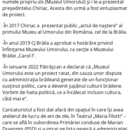
numele propriu-zis (Muzeul Umorului) și i le-a prezentat
președintelui Chiriac. Acesta din urmă a fost entuziasmat
de proiect.
-În 2017 Chiriac a prezentat public „actul de naștere” al
primului Muzeu al Umorului din România, cel de la Brăila.
-În anul 2019 CJ Brăila a aprobat o hotărâre privind
înființarea Muzeului Umorului, ca secție a Muzeului
Brăilei „Carol I”.
-În ianuarie 2022 Pătrășcan a declarat că „Muzeul
Umorului este un proiect ratat, din cauza unor dispute
cu administrația brăileană generate de un funcționar
susținut politic, care a devenit jupânul culturii brăilene.
Vorbim de haita politică, ce a încălecat inclusiv cultura,
câtă mai e”.
Caricaturistul a fost dat afară din spațiul în care își avea
atelierul de lucru de ani de zile, în Teatrul „Maria Filotti” –
care se află în subordinea Primăriei conduse de Marian
Dragomir (PSD) și a intrat pe lista neagră a administrației