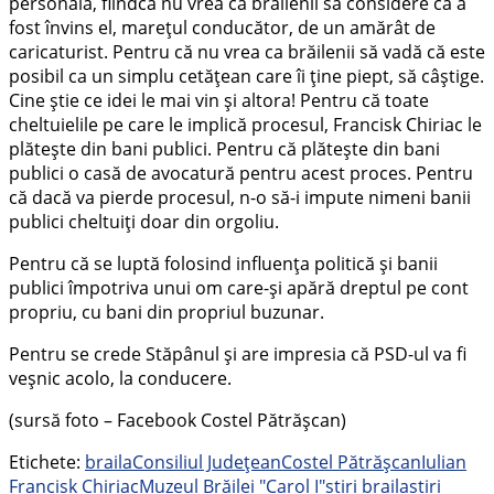
personală, fiindcă nu vrea ca brăilenii să considere că a
fost învins el, marețul conducător, de un amărât de
caricaturist. Pentru că nu vrea ca brăilenii să vadă că este
posibil ca un simplu cetățean care îi ține piept, să câștige.
Cine știe ce idei le mai vin și altora! Pentru că toate
cheltuielile pe care le implică procesul, Francisk Chiriac le
plătește din bani publici. Pentru că plătește din bani
publici o casă de avocatură pentru acest proces. Pentru
că dacă va pierde procesul, n-o să-i impute nimeni banii
publici cheltuiți doar din orgoliu.
Pentru că se luptă folosind influența politică și banii
publici împotriva unui om care-și apără dreptul pe cont
propriu, cu bani din propriul buzunar.
Pentru se crede Stăpânul și are impresia că PSD-ul va fi
veșnic acolo, la conducere.
(sursă foto – Facebook Costel Pătrășcan)
Etichete:
braila
Consiliul Județean
Costel Pătrășcan
Iulian
Francisk Chiriac
Muzeul Brăilei "Carol I"
stiri braila
stiri