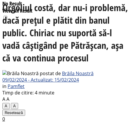
No Result
Orgoliul costă, dar nu-i problemă,
View All Result
dacă prețul e plătit din banul
public. Chiriac nu suportă să-l
vadă câștigând pe Pătrășcan, așa
că va continua procesul
postat de
Brăila Noastră
09/02/2024 - Actualizat: 15/02/2024
in
Pamflet
Timp de citire: 4 minute
A
A
A
A
Resetează
0