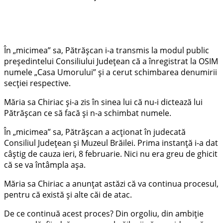
În „micimea” sa, Pătrășcan i-a transmis la modul public
președintelui Consiliului Județean că a înregistrat la OSIM
numele „Casa Umorului” și a cerut schimbarea denumirii
secției respective.
Măria sa Chiriac și-a zis în sinea lui că nu-i dictează lui
Pătrășcan ce să facă și n-a schimbat numele.
În „micimea” sa, Pătrășcan a acționat în judecată
Consiliul Județean și Muzeul Brăilei. Prima instanță i-a dat
câștig de cauza ieri, 8 februarie. Nici nu era greu de ghicit
că se va întâmpla așa.
Măria sa Chiriac a anunțat astăzi că va continua procesul,
pentru că există și alte căi de atac.
De ce continuă acest proces? Din orgoliu, din ambiție