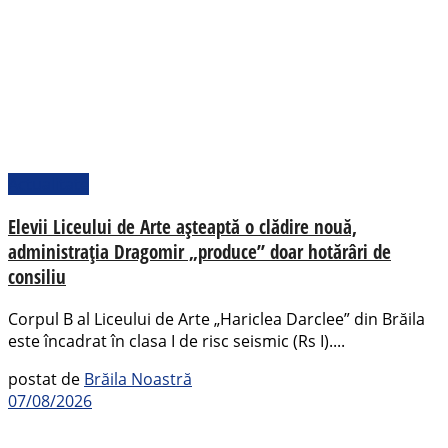
Actualitate
Elevii Liceului de Arte așteaptă o clădire nouă,
administrația Dragomir „produce” doar hotărâri de
consiliu
Corpul B al Liceului de Arte „Hariclea Darclee” din Brăila
este încadrat în clasa I de risc seismic (Rs I)....
postat de
Brăila Noastră
07/08/2026