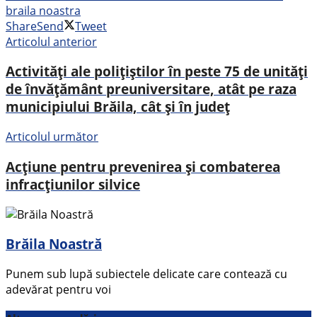
braila noastra
Share
Send
Tweet
Articolul anterior
Activități ale polițiștilor în peste 75 de unități
de învățământ preuniversitare, atât pe raza
municipiului Brăila, cât și în județ
Articolul următor
Acțiune pentru prevenirea și combaterea
infracțiunilor silvice
Brăila Noastră
Punem sub lupă subiectele delicate care contează cu
adevărat pentru voi