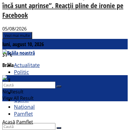
încă sunt aprinse”. Reacții pline de ironie pe
Facebook
05/08/2026
Vezi mai multe
luni, august 10, 2026
31
°c
Brăila
Actualitate
Politic
Social
Contact
Sport
No Result
Cultural
View All Result
Opinii
Național
Pamflet
Acasă
Pamflet