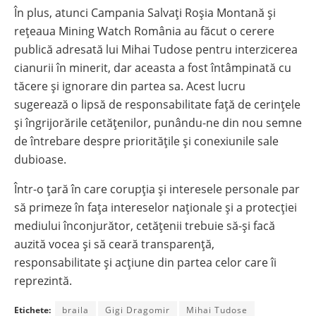
În plus, atunci Campania Salvați Roșia Montană și
rețeaua Mining Watch România au făcut o cerere
publică adresată lui Mihai Tudose pentru interzicerea
cianurii în minerit, dar aceasta a fost întâmpinată cu
tăcere și ignorare din partea sa. Acest lucru
sugerează o lipsă de responsabilitate față de cerințele
și îngrijorările cetățenilor, punându-ne din nou semne
de întrebare despre prioritățile și conexiunile sale
dubioase.
Într-o țară în care corupția și interesele personale par
să primeze în fața intereselor naționale și a protecției
mediului înconjurător, cetățenii trebuie să-și facă
auzită vocea și să ceară transparență,
responsabilitate și acțiune din partea celor care îi
reprezintă.
Etichete:
braila
Gigi Dragomir
Mihai Tudose