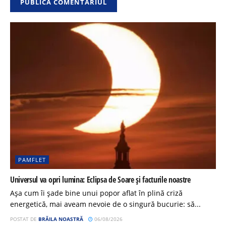
PAMFLET
Universul va opri lumina: Eclipsa de Soare și facturile noastre
Așa cum îi șade bine unui popor aflat în plină criză
energetică, mai aveam nevoie de o singură bucurie: să...
POSTAT DE
BRĂILA NOASTRĂ
06/08/2026