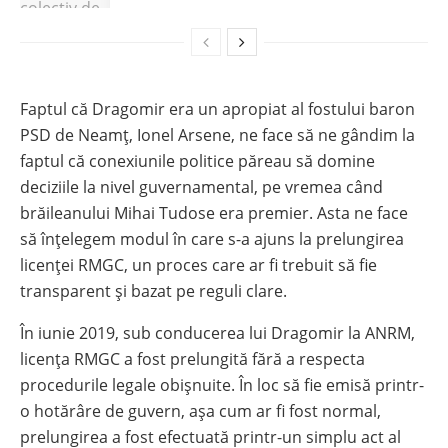
Faptul că Dragomir era un apropiat al fostului baron
PSD de Neamț, Ionel Arsene, ne face să ne gândim la
faptul că conexiunile politice păreau să domine
deciziile la nivel guvernamental, pe vremea când
brăileanului Mihai Tudose era premier. Asta ne face
să înțelegem modul în care s-a ajuns la prelungirea
licenței RMGC, un proces care ar fi trebuit să fie
transparent și bazat pe reguli clare.
În iunie 2019, sub conducerea lui Dragomir la ANRM,
licența RMGC a fost prelungită fără a respecta
procedurile legale obișnuite. În loc să fie emisă printr-
o hotărâre de guvern, așa cum ar fi fost normal,
prelungirea a fost efectuată printr-un simplu act al