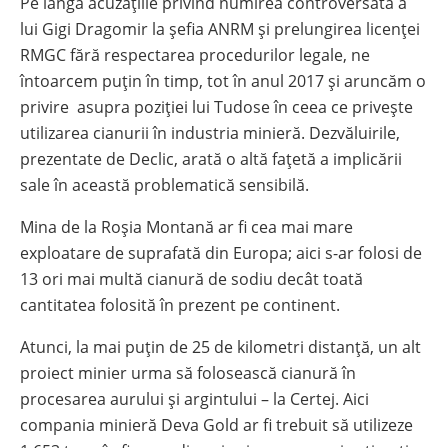
Pe lângă acuzațiile privind numirea controversată a
lui Gigi Dragomir la șefia ANRM și prelungirea licenței
RMGC fără respectarea procedurilor legale, ne
întoarcem puțin în timp, tot în anul 2017 și aruncăm o
privire asupra poziției lui Tudose în ceea ce privește
utilizarea cianurii în industria minieră. Dezvăluirile,
prezentate de Declic, arată o altă fațetă a implicării
sale în această problematică sensibilă.
Mina de la Roșia Montană ar fi cea mai mare
exploatare de suprafată din Europa; aici s-ar folosi de
13 ori mai multă cianură de sodiu decât toată
cantitatea folosită în prezent pe continent.
Atunci, la mai puțin de 25 de kilometri distanță, un alt
proiect minier urma să folosească cianură în
procesarea aurului și argintului – la Certej. Aici
compania minieră Deva Gold ar fi trebuit să utilizeze