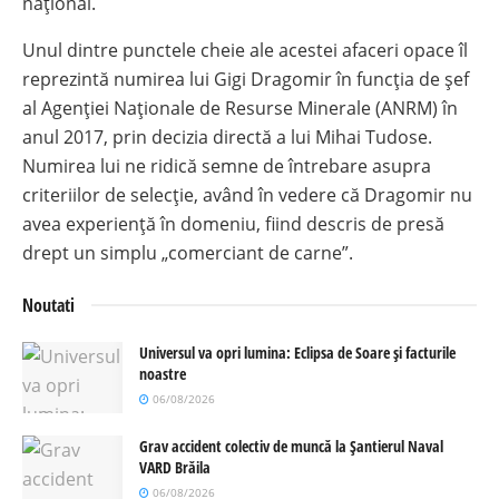
național.
Unul dintre punctele cheie ale acestei afaceri opace îl
reprezintă numirea lui Gigi Dragomir în funcția de șef
al Agenției Naționale de Resurse Minerale (ANRM) în
anul 2017, prin decizia directă a lui Mihai Tudose.
Numirea lui ne ridică semne de întrebare asupra
criteriilor de selecție, având în vedere că Dragomir nu
avea experiență în domeniu, fiind descris de presă
drept un simplu „comerciant de carne”.
Noutati
Universul va opri lumina: Eclipsa de Soare și facturile
noastre
06/08/2026
Grav accident colectiv de muncă la Șantierul Naval
VARD Brăila
06/08/2026