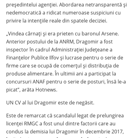
președintelui agenției. Abordarea netransparentă și
nedemocratică a ridicat numeroase suspiciuni cu
privire la intențiile reale din spatele deciziei.
„Vindea cârnați și era prieten cu baronul Arsene.
Anterior postului de la ANRM, Dragomir a fost
inspector în cadrul Administrației Județeane a
Finanțelor Publice Ilfov și lucrase pentru o serie de
firme care se ocupă de comerțul și distribuția de
produse alimentare. În ultimii ani a participat la
concursuri ANAF pentru o serie de posturi, însă le-a
picat”, arăta Hotnews.
UN CV al lui Dragomir este de negăsit.
Este de remarcat că scandalul legat de prelungirea
licenței RMGC a fost unul dintre factorii care au
condus la demisia lui Dragomir în decembrie 2017,