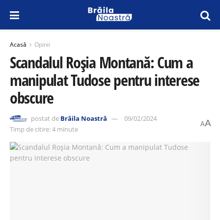
Acasă
Opinii
Scandalul Roșia Montană: Cum a
manipulat Tudose pentru interese
obscure
postat de
Brăila Noastră
09/02/2024
A
A
Timp de citire: 4 minute