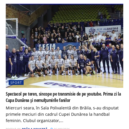
SPORT
Spectacol pe teren, sincope pe transmisie de pe youtube. Prima zi la
Cupa Dunărea și nemulțumirile fanilor
Miercuri seara, în Sala Polivalentă din Brăila, s-au disputat
primele meciuri din cadrul Cupei Dunărea la handbal
feminin. Clubul organizator,...
POSTAT DE
BRĂILA NOASTRĂ
06/08/2026