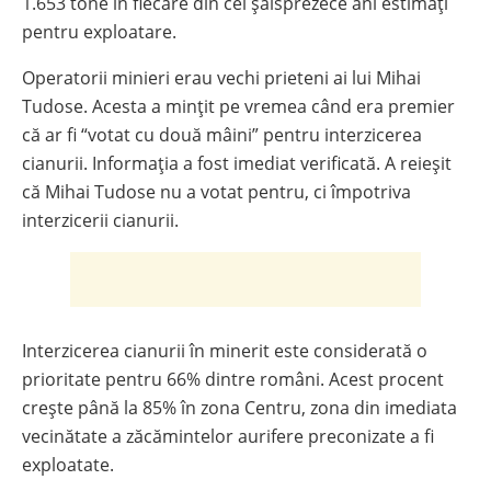
1.653 tone în fiecare din cei șaisprezece ani estimați
pentru exploatare.
Operatorii minieri erau vechi prieteni ai lui Mihai
Tudose. Acesta a mințit pe vremea când era premier
că ar fi “votat cu două mâini” pentru interzicerea
cianurii. Informația a fost imediat verificată. A reieșit
că Mihai Tudose nu a votat pentru, ci împotriva
interzicerii cianurii.
Interzicerea cianurii în minerit este considerată o
prioritate pentru 66% dintre români. Acest procent
crește până la 85% în zona Centru, zona din imediata
vecinătate a zăcămintelor aurifere preconizate a fi
exploatate.