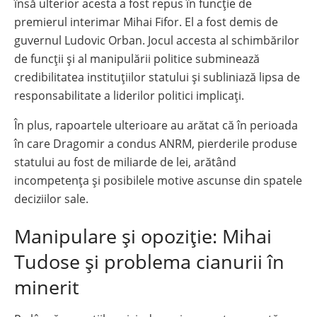
însă ulterior acesta a fost repus în funcție de
premierul interimar Mihai Fifor. El a fost demis de
guvernul Ludovic Orban. Jocul accesta al schimbărilor
de funcții și al manipulării politice subminează
credibilitatea instituțiilor statului și subliniază lipsa de
responsabilitate a liderilor politici implicați.
În plus, rapoartele ulterioare au arătat că în perioada
în care Dragomir a condus ANRM, pierderile produse
statului au fost de miliarde de lei, arătând
incompetența și posibilele motive ascunse din spatele
deciziilor sale.
Manipulare și opoziție: Mihai
Tudose și problema cianurii în
minerit