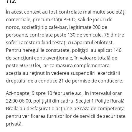
112.
În acest context au fost controlate mai multe societăți
comerciale, precum stații PECO, săli de jocuri de
noroc, societăți tip cafe-bar, legitimate 200 de
persoane, controlate peste 130 de vehicule, 75 dintre
șoferii acestora fiind testați cu aparatul etilotest.
Pentru neregulile constatate, polițiștii au aplicat 146
de sancțiuni contravenționale, în valoare totală de
peste 60.310 lei, iar ca măsură complementară
aceștia au reținut în vederea suspendării exercitării
dreptului de a conduce 21 de permise de conducere.
Azi-noapte, 9 spre 10 februarie a.c., în intervalul orar
22:00-06:00, polițiștii din cadrul Secției 1 Poliție Rurală
Brăila au desfășurat o acțiune pe raza de competență
pentru verificarea furnizorilor de servicii de securitate
privată.