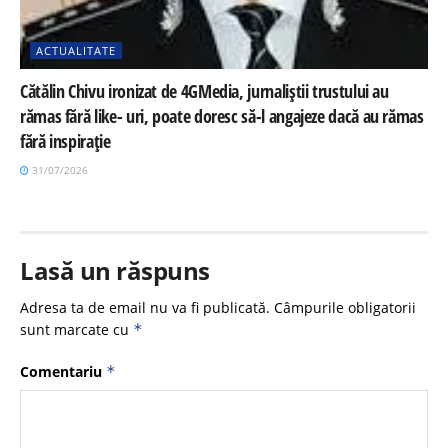
ACTUALITATE
Cătălin Chivu ironizat de 4GMedia, jurnaliștii trustului au
rămas fără like- uri, poate doresc să-l angajeze dacă au rămas
fără inspirație
31/07/2026
Lasă un răspuns
Adresa ta de email nu va fi publicată.
Câmpurile obligatorii
sunt marcate cu
*
Comentariu
*