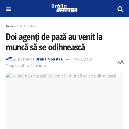
Acasă
Actualitate
Doi agenți de pază au venit la
muncă să se odihnească
postat de
Brăila Noastră
10/02/2024
A
A
Timp de citire: 2 minute