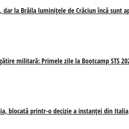
 dar la Brăila luminițele de Crăciun încă sunt a
egătire militară: Primele zile la Bootcamp STS 20
, blocată printr-o decizie a instanței din Ital