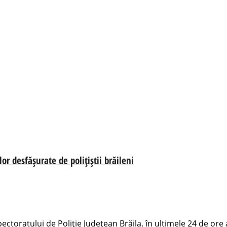
r desfășurate de polițiștii brăileni
pectoratului de Poliție Județean Brăila, în ultimele 24 de ore 