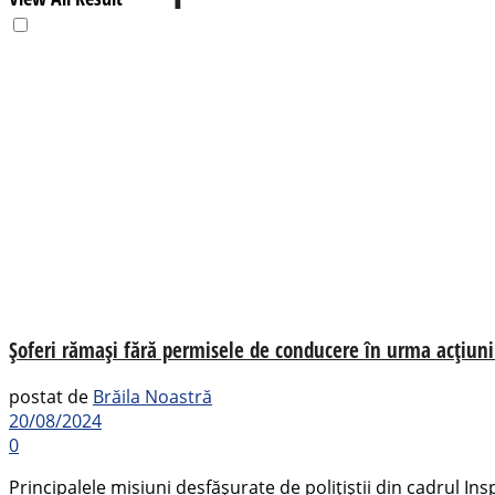
Șoferi rămași fără permisele de conducere în urma acțiunilo
postat de
Brăila Noastră
20/08/2024
0
Principalele misiuni desfășurate de polițiștii din cadrul Ins