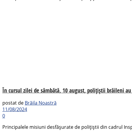
În cursul zilei de sâmbătă, 10 august, polițiștii brăileni a
postat de
Brăila Noastră
11/08/2024
0
Principalele misiuni desfășurate de polițiștii din cadrul Ins