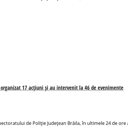
u organizat 17 acțiuni și au intervenit la 46 de evenimente
pectoratului de Poliție Județean Brăila, în ultimele 24 de ore 