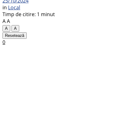
25/10/2024
in
Local
Timp de citire: 1 minut
A
A
A
A
Resetează
0