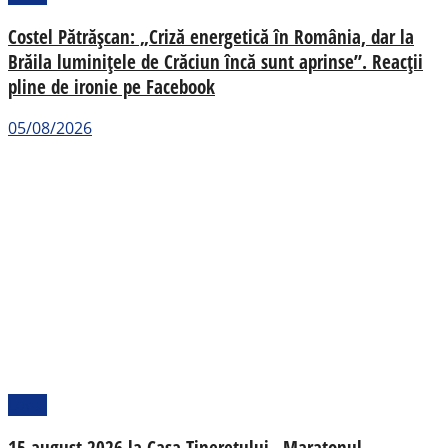
Costel Pătrășcan: „Criză energetică în România, dar la
Brăila luminițele de Crăciun încă sunt aprinse”. Reacții
pline de ironie pe Facebook
05/08/2026
Local
15 august 2026 la Casa Tineretului „Maratonul