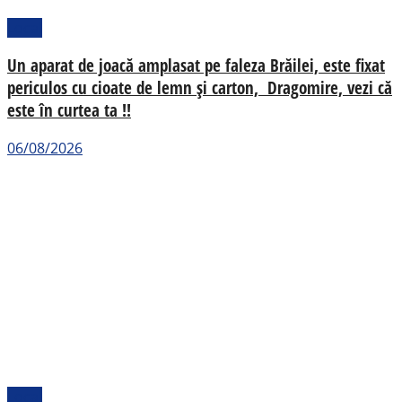
Local
Un aparat de joacă amplasat pe faleza Brăilei, este fixat
periculos cu cioate de lemn și carton, Dragomire, vezi că
este în curtea ta !!
06/08/2026
Local