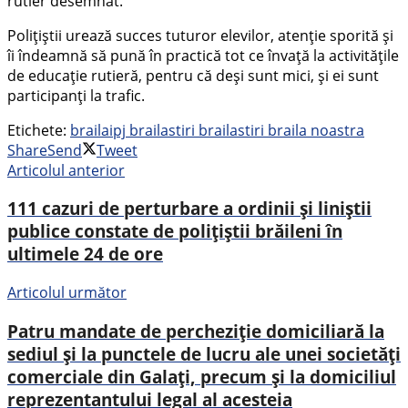
rutier desemnat.
Polițiștii urează succes tuturor elevilor, atenție sporită și
îi îndeamnă să pună în practică tot ce învață la activitățile
de educație rutieră, pentru că deși sunt mici, și ei sunt
participanți la trafic.
Etichete:
braila
ipj braila
stiri braila
stiri braila noastra
Share
Send
Tweet
Articolul anterior
111 cazuri de perturbare a ordinii și liniștii
publice constate de polițiștii brăileni în
ultimele 24 de ore
Articolul următor
Patru mandate de percheziție domiciliară la
sediul și la punctele de lucru ale unei societăți
comerciale din Galați, precum și la domiciliul
reprezentantului legal al acesteia