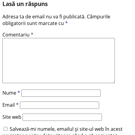
Lasă un răspuns
Adresa ta de email nu va fi publicată.
Câmpurile
obligatorii sunt marcate cu
*
Comentariu
*
Nume
*
Email
*
Site web
Salvează-mi numele, emailul și site-ul web în acest