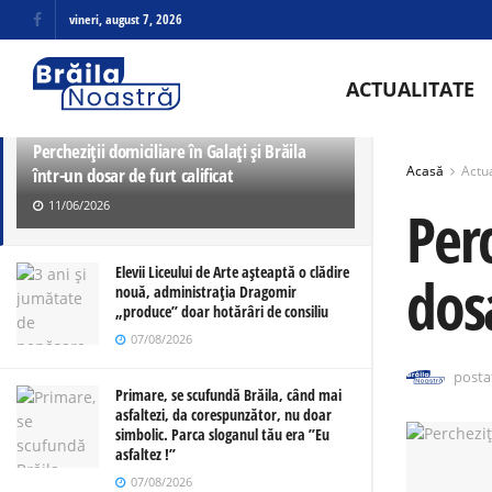
vineri, august 7, 2026
ULTIMELE
TRENDING
ACTUALITATE
Percheziții domiciliare în Galați și Brăila
Acasă
Actua
într-un dosar de furt calificat
11/06/2026
Perc
Elevii Liceului de Arte așteaptă o clădire
dosa
nouă, administrația Dragomir
„produce” doar hotărâri de consiliu
07/08/2026
posta
Primare, se scufundă Brăila, când mai
asfaltezi, da corespunzător, nu doar
simbolic. Parca sloganul tău era ”Eu
asfaltez !”
07/08/2026