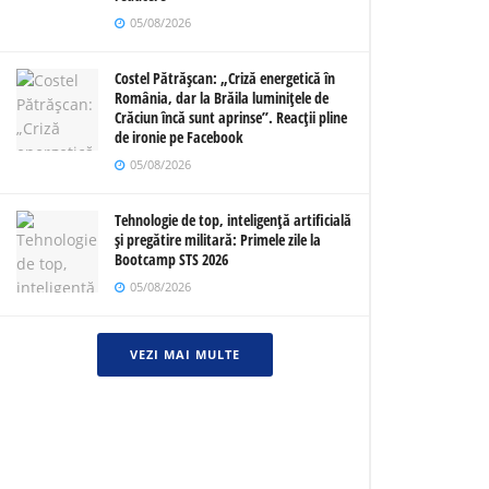
05/08/2026
Costel Pătrășcan: „Criză energetică în
România, dar la Brăila luminițele de
Crăciun încă sunt aprinse”. Reacții pline
de ironie pe Facebook
05/08/2026
Tehnologie de top, inteligență artificială
și pregătire militară: Primele zile la
Bootcamp STS 2026
05/08/2026
VEZI MAI MULTE