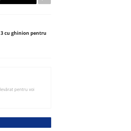
13 cu ghinion pentru
evărat pentru voi