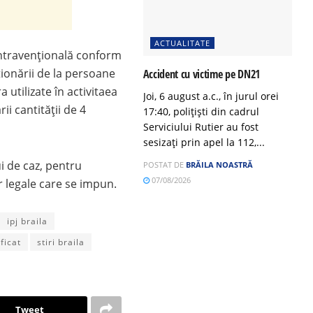
ACTUALITATE
 contravențională conform
ționării de la persoane
Accident cu victime pe DN21
a utilizate în activitaea
Joi, 6 august a.c., în jurul orei
i cantității de 4
17:40, polițiști din cadrul
Serviciului Rutier au fost
sesizați prin apel la 112,...
i de caz, pentru
POSTAT DE
BRĂILA NOASTRĂ
07/08/2026
or legale care se impun.
ipj braila
ficat
stiri braila
Tweet