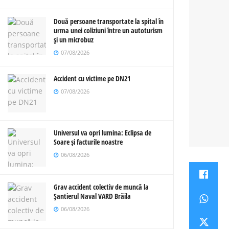
Două persoane transportate la spital în
urma unei coliziuni între un autoturism
și un microbuz
07/08/2026
Accident cu victime pe DN21
07/08/2026
Universul va opri lumina: Eclipsa de
Soare și facturile noastre
06/08/2026
Grav accident colectiv de muncă la
Șantierul Naval VARD Brăila
06/08/2026