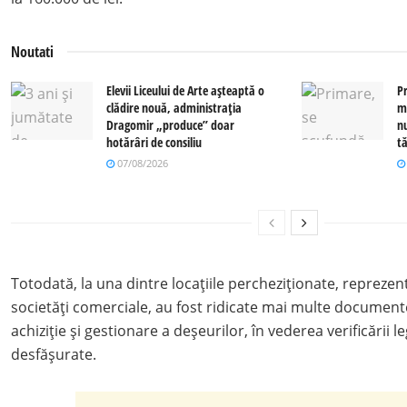
Noutati
Elevii Liceului de Arte așteaptă o
P
clădire nouă, administrația
m
Dragomir „produce” doar
n
hotărâri de consiliu
tă
07/08/2026
Totodată, la una dintre locațiile percheziționate, reprezen
societăți comerciale, au fost ridicate mai multe documente
achiziție și gestionare a deșeurilor, în vederea verificării le
desfășurate.