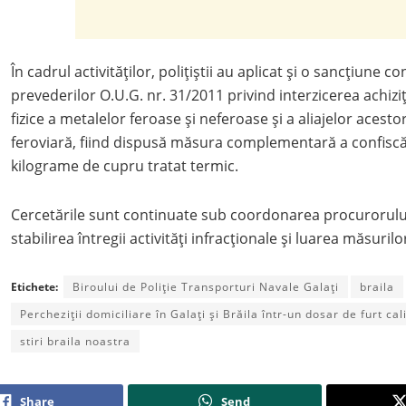
În cadrul activităților, polițiștii au aplicat și o sancțiune
prevederilor O.U.G. nr. 31/2011 privind interzicerea achizi
fizice a metalelor feroase și neferoase și a aliajelor acestor
feroviară, fiind dispusă măsura complementară a confiscări
kilograme de cupru tratat termic.
Cercetările sunt continuate sub coordonarea procurorulu
stabilirea întregii activități infracționale și luarea măsuril
Etichete:
Biroului de Poliție Transporturi Navale Galați
braila
Percheziții domiciliare în Galați și Brăila într-un dosar de furt cali
stiri braila noastra
Share
Send