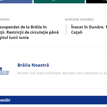
nterior
Articolul următor
suspendat de la Brăila în
Înecat în Dunăre. 
ții. Restricții de circulație până
Cațali
șitul lunii iunie
Brăila Noastră
Punem sub lupă subiectele delicate care contează cu ad
mandări