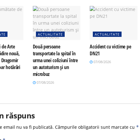
ATE
ACTUALITATE
ACTUALITATE
i de Arte
Două persoane
Accident cu victime pe
ădire nouă,
transportate la spital în
DN21
a Dragomir
urma unei coliziuni între
07/08/2026
ar hotărâri
un autoturism și un
microbuz
07/08/2026
n răspuns
e email nu va fi publicată.
Câmpurile obligatorii sunt marcate cu
*