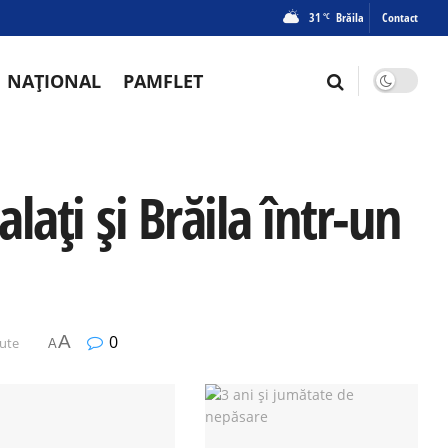
31
Brăila
Contact
°C
NAȚIONAL
PAMFLET
alați și Brăila într-un
A
0
nute
A