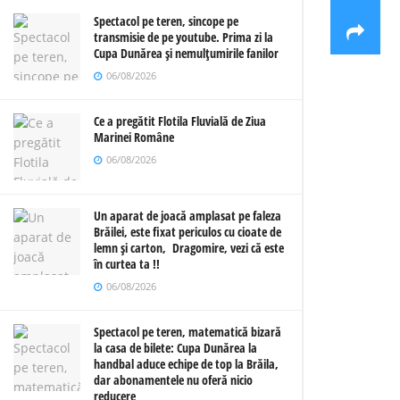
Spectacol pe teren, sincope pe
transmisie de pe youtube. Prima zi la
Cupa Dunărea și nemulțumirile fanilor
06/08/2026
Ce a pregătit Flotila Fluvială de Ziua
Marinei Române
06/08/2026
Un aparat de joacă amplasat pe faleza
Brăilei, este fixat periculos cu cioate de
lemn și carton, Dragomire, vezi că este
în curtea ta !!
06/08/2026
Spectacol pe teren, matematică bizară
la casa de bilete: Cupa Dunărea la
handbal aduce echipe de top la Brăila,
dar abonamentele nu oferă nicio
reducere