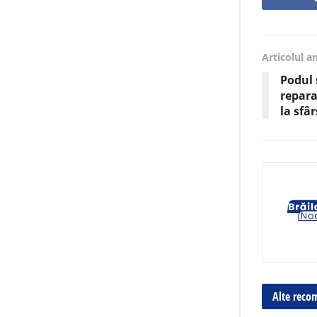
Articolul a
Podul 
repara
la sfâr
Alte reco