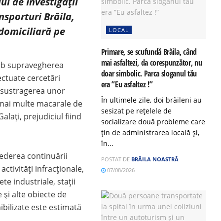
lui de Investigații
nsporturi Brăila,
domiciliară pe
LOCAL
Primare, se scufundă Brăila, când
mai asfaltezi, da corespunzător, nu
 sub supravegherea
doar simbolic. Parca sloganul tău
ectuate cercetări
era ”Eu asfaltez !”
în sustragerea unor
În ultimele zile, doi brăileni au
a mai multe macarale de
sesizat pe rețelele de
lați, prejudiciul fiind
socializare două probleme care
țin de administrarea locală și,
în...
n vederea continuării
POSTAT DE
BRĂILA NOASTRĂ
ctivități infracționale,
07/08/2026
te industriale, stații
 și alte obiecte de
ibilizate este estimată