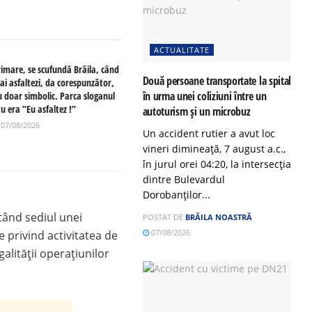
ACTUALITATE
rimare, se scufundă Brăila, când
Două persoane transportate la spital
ai asfaltezi, da corespunzător,
în urma unei coliziuni între un
u doar simbolic. Parca sloganul
u era ”Eu asfaltez !”
autoturism și un microbuz
07/08/2026
Un accident rutier a avut loc
vineri dimineață, 7 august a.c.,
în jurul orei 04:20, la intersecția
dintre Bulevardul
Dorobanților...
tând sediul unei
POSTAT DE
BRĂILA NOASTRĂ
07/08/2026
 privind activitatea de
galității operațiunilor