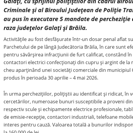
Galați, cu sprijinul polițiștilor din cadrul Birou
Criminale și al Biroului Județean de Poliție Tra
au pus în executare 5 mandate de percheziție 
raza județelor Galați și Brăila.
Activitățile au fost desfășurate într-un dosar penal aflat
Parchetului de pe lângă Judecătoria Brăila, în care sunt ef
pentru săvârșirea infracțiunii de furt calificat, constând 
contactori electrici confecționați din cupru și argint de l
cheu aparținând unei societăți comerciale din municipiul Ga
produs în perioada 30 aprilie – 4 mai 2026.
În urma perchezițiilor, polițiștii au identificat și ridicat, î
cercetărilor, numeroase bunuri susceptibile a proveni din a
respectiv scule și echipamente electrice profesionale, table
de emisie-recepție, contactori industriali, telefoane mobile
interes pentru cauză. Valoarea totală a bunurilor indispon
la 160.000 de lei.