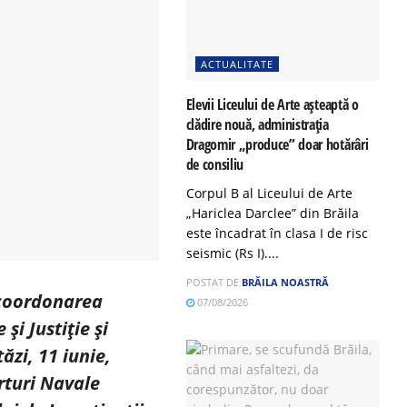
ACTUALITATE
Elevii Liceului de Arte așteaptă o
clădire nouă, administrația
Dragomir „produce” doar hotărâri
de consiliu
Corpul B al Liceului de Arte
„Hariclea Darclee” din Brăila
este încadrat în clasa I de risc
seismic (Rs I)....
POSTAT DE
BRĂILA NOASTRĂ
 coordonarea
07/08/2026
și Justiție și
ăzi, 11 iunie,
orturi Navale