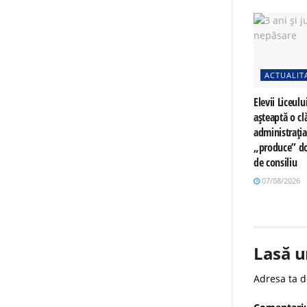
ACTUALIT
Elevii Liceulu
așteaptă o cl
administrați
„produce” do
de consiliu
07/08/2026
Lasă u
Adresa ta d