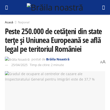
Acasă
Național
Peste 250.000 de cetățeni din state
terțe și Uniunea Europeană se află
legal pe teritoriul României
postat de
Brăila Noastră
A
A
25/04/2025
Timp de citire: 2 minute