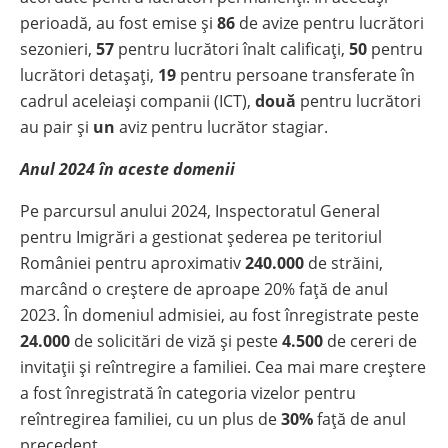
perioadă, au fost emise și
86
de avize pentru lucrători
sezonieri,
57
pentru lucrători înalt calificați,
50
pentru
lucrători detașați,
19
pentru persoane transferate în
cadrul aceleiași companii (ICT),
două
pentru lucrători
au pair și
un
aviz pentru lucrător stagiar.
Anul 2024 în aceste domenii
Pe parcursul anului 2024, Inspectoratul General
pentru Imigrări a gestionat șederea pe teritoriul
României pentru aproximativ
240.000
de străini,
marcând o creștere de aproape 20% față de anul
2023. În domeniul admisiei, au fost înregistrate peste
24.000
de solicitări de viză și peste
4.500
de cereri de
invitații și reîntregire a familiei. Cea mai mare creștere
a fost înregistrată în categoria vizelor pentru
reîntregirea familiei, cu un plus de
30%
față de anul
precedent.