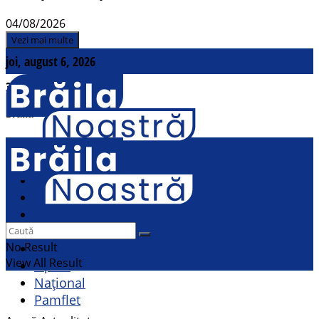
04/08/2026
Vezi mai multe
joi, august 6, 2026
31
°c
Brăila
Contact
Actualitate
Politic
Social
Sport
No Result
Cultural
View All Result
Opinii
Național
Pamflet