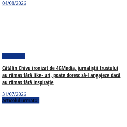
04/08/2026
Actualitate
Cătălin Chivu ironizat de 4GMedia, jurnaliștii trustului
au rămas fără like- uri, poate doresc să-l angajeze dacă
au rămas fără inspirație
31/07/2026
Articolul următor