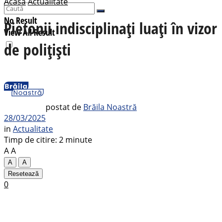
Acasă
Actualitate
No Result
Pietonii indisciplinați luați în vizor
View All Result
de polițiști
postat de
Brăila Noastră
28/03/2025
in
Actualitate
Timp de citire: 2 minute
A
A
A
A
Resetează
0