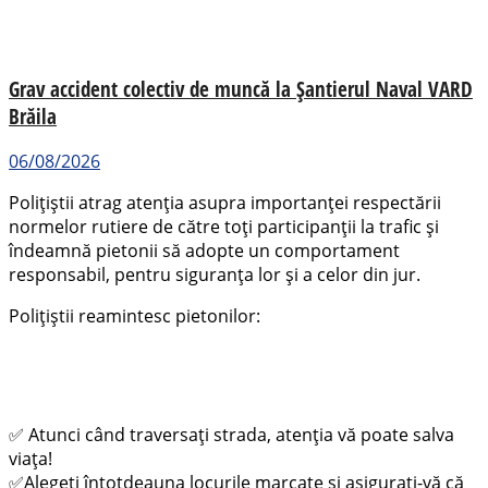
Grav accident colectiv de muncă la Șantierul Naval VARD
Brăila
06/08/2026
Polițiștii atrag atenția asupra importanței respectării
normelor rutiere de către toți participanții la trafic și
îndeamnă pietonii să adopte un comportament
responsabil, pentru siguranța lor și a celor din jur.
Polițiștii reamintesc pietonilor:
✅ Atunci când traversați strada, atenția vă poate salva
viața!
✅Alegeți întotdeauna locurile marcate și asigurați-vă că