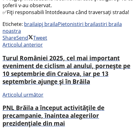
șoferii v-au observat.
✅Fiți responsabili întotdeauna când traversați strada!
Etichete:
braila
ipj braila
Pietoni
stiri braila
stiri braila
noastra
Share
Send
Tweet
Articolul anterior
Turul României 2025, cel mai important
eveniment de ciclism al anului, pornește pe
10 septembrie din Craiova, iar pe 13
septembrie ajunge și în Brăila
Articolul următor
PNL Brăila a început activitățile de
precampanie, înaintea alegerilor
prezidențiale din mai