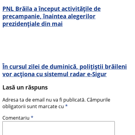
PNL Brăila a început activitățile de
precampanie, înaintea alegerilor
prezidențiale din mai
În cursul zilei de duminică, polițiștii brăileni
vor acționa cu sistemul radar e-Sigur
Lasă un răspuns
Adresa ta de email nu va fi publicată.
Câmpurile
obligatorii sunt marcate cu
*
Comentariu
*