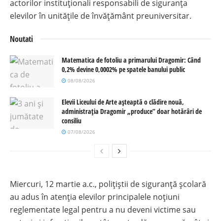
actorilor instituționali responsabili de siguranța
elevilor în unitățile de învățământ preuniversitar.
Noutati
Matematica de fotoliu a primarului Dragomir: Când
0,2% devine 0,0002% pe spatele banului public
08/08/2026
Elevii Liceului de Arte așteaptă o clădire nouă,
administrația Dragomir „produce” doar hotărâri de
consiliu
07/08/2026
Miercuri, 12 martie a.c., polițiștii de siguranță școlară
au adus în atenția elevilor principalele noțiuni
reglementate legal pentru a nu deveni victime sau