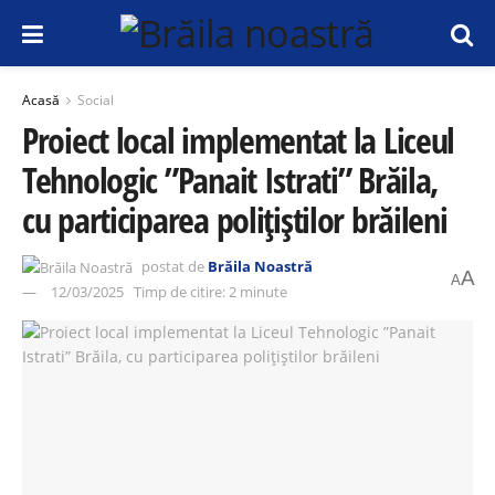
Acasă
Social
Proiect local implementat la Liceul
Tehnologic ”Panait Istrati” Brăila,
cu participarea polițiștilor brăileni
postat de
Brăila Noastră
A
A
12/03/2025
Timp de citire: 2 minute