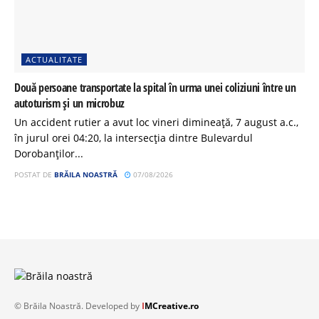
ACTUALITATE
Două persoane transportate la spital în urma unei coliziuni între un
autoturism și un microbuz
Un accident rutier a avut loc vineri dimineață, 7 august a.c.,
în jurul orei 04:20, la intersecția dintre Bulevardul
Dorobanților...
POSTAT DE
BRĂILA NOASTRĂ
07/08/2026
© Brăila Noastră. Developed by
I
MCreative.ro