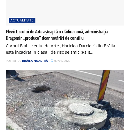
ACTUALITATE
Elevii Liceului de Arte așteaptă o clădire nouă, administrația
Dragomir „produce” doar hotărâri de consiliu
Corpul B al Liceului de Arte „Hariclea Darclee” din Brăila
este încadrat în clasa I de risc seismic (Rs I)....
POSTAT DE
BRĂILA NOASTRĂ
07/08/2026