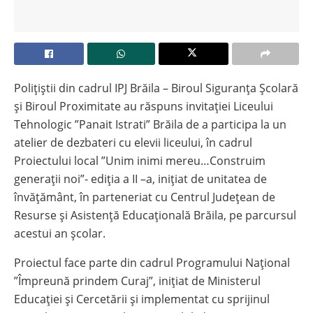
Polițiștii din cadrul IPJ Brăila – Biroul Siguranța Școlară
și Biroul Proximitate au răspuns invitației Liceului
Tehnologic ”Panait Istrati” Brăila de a participa la un
atelier de dezbateri cu elevii liceului, în cadrul
Proiectului local ”Unim inimi mereu…Construim
generații noi”- ediția a II –a, inițiat de unitatea de
învățământ, în parteneriat cu Centrul Județean de
Resurse și Asistență Educațională Brăila, pe parcursul
acestui an școlar.
Proiectul face parte din cadrul Programului Național
”Împreună prindem Curaj”, inițiat de Ministerul
Educației și Cercetării și implementat cu sprijinul