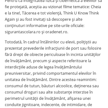
Pentru ca integritatea fizică și cibernetică a elevilor să
fie protejată, aceștia au vizionat filme tematice: Cheia
e la tine!, Tăcerea e tot violență, Think U Know Think
Again și au fost invitați să descopere și alte
conținuturi informative pe site-urile oficiale:
sigurantascolara.ro și oradenet.ro.
Totodată, în cadrul întâlnirilor cu elevii, polițiștii au
prezentat prevederile infracțiunii de port sau folosire
fără drept de obiecte periculoase în incinta unităților
de învățământ, precum și aspecte referitoare la
interdicțiile aduse de legea învățământului
preuniversitar, privind comportamentul elevilor în
unitatea de învățământ. Dintre acestea reamintim:
consumul de tutun, băuturi alcoolice, deţinerea sau
consumul droguri sau alte substanțe interzise în
perimetrul unităţii de învăţământ, afișarea unei
conduite jignitoare, indecente, de intimidare, de