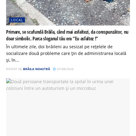
LOCAL
Primare, se scufundă Brăila, când mai asfaltezi, da corespunzător, nu
doar simbolic. Parca sloganul tău era ”Eu asfaltez !”
În ultimele zile, doi brăileni au sesizat pe rețelele de
socializare două probleme care țin de administrarea locală
și, în...
POSTAT DE
BRĂILA NOASTRĂ
07/08/2026