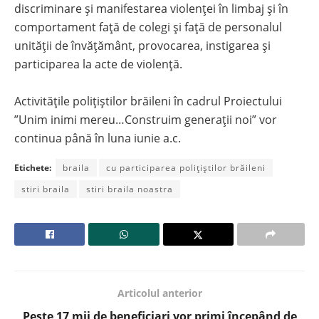
discriminare şi manifestarea violenţei în limbaj şi în
comportament faţă de colegi şi faţă de personalul
unităţii de învăţământ, provocarea, instigarea și
participarea la acte de violenţă.
Activitățile polițiștilor brăileni în cadrul Proiectului
”Unim inimi mereu…Construim generații noi” vor
continua până în luna iunie a.c.
Etichete:
braila
cu participarea polițiștilor brăileni
stiri braila
stiri braila noastra
Articolul anterior
Peste 17 mii de beneficiari vor primi începând de