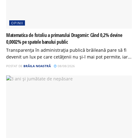
OPINII
Matematica de fotoliu a primarului Dragomir: Când 0,2% devine
0,0002% pe spatele banului public
Transparența în administrația publică brăileană pare să fi
devenit un lux pe care cetățenii nu și-l mai pot permite, iar...
POSTAT DE
BRĂILA NOASTRĂ
08/08/2026