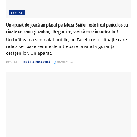
LOCAL
Un aparat de joacă amplasat pe faleza Brăilei, este fixat periculos cu
cioate de lemn și carton, Dragomire, vezi că este în curtea ta !!
Un brăilean a semnalat public, pe Facebook, o situație care
ridică serioase semne de întrebare privind siguranța
cetățenilor. Un aparat...
POSTAT DE
BRĂILA NOASTRĂ
06/08/2026