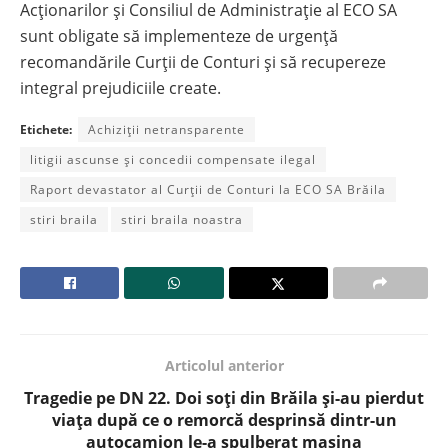
Acționarilor și Consiliul de Administrație al ECO SA
sunt obligate să implementeze de urgență
recomandările Curții de Conturi și să recupereze
integral prejudiciile create
.
Etichete:
Achiziții netransparente
litigii ascunse și concedii compensate ilegal
Raport devastator al Curții de Conturi la ECO SA Brăila
stiri braila
stiri braila noastra
Articolul anterior
Tragedie pe DN 22. Doi soți din Brăila și-au pierdut
viața după ce o remorcă desprinsă dintr-un
autocamion le-a spulberat mașina