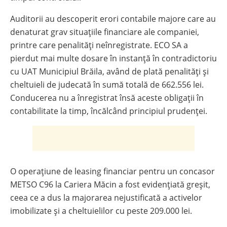
Auditorii au descoperit erori contabile majore care au
denaturat grav situațiile financiare ale companiei,
printre care penalități neînregistrate. ECO SA a
pierdut mai multe dosare în instanță în contradictoriu
cu UAT Municipiul Brăila, având de plată penalități și
cheltuieli de judecată în sumă totală de 662.556 lei.
Conducerea nu a înregistrat însă aceste obligații în
contabilitate la timp, încălcând principiul prudenței.
O operațiune de leasing financiar pentru un concasor
METSO C96 la Cariera Măcin a fost evidențiată greșit,
ceea ce a dus la majorarea nejustificată a activelor
imobilizate și a cheltuielilor cu peste 209.000 lei.