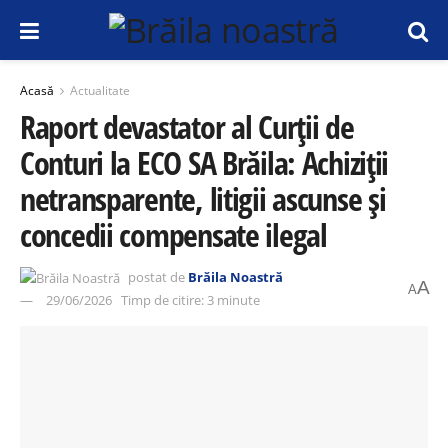
Acasă
Actualitate
Raport devastator al Curții de
Conturi la ECO SA Brăila: Achiziții
netransparente, litigii ascunse și
concedii compensate ilegal
postat de
Brăila Noastră
A
A
29/06/2026
Timp de citire: 3 minute