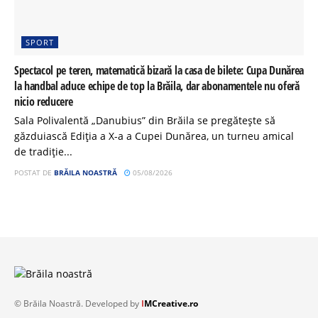
SPORT
Spectacol pe teren, matematică bizară la casa de bilete: Cupa Dunărea
la handbal aduce echipe de top la Brăila, dar abonamentele nu oferă
nicio reducere
Sala Polivalentă „Danubius” din Brăila se pregătește să
găzduiască Ediția a X-a a Cupei Dunărea, un turneu amical
de tradiție...
POSTAT DE
BRĂILA NOASTRĂ
05/08/2026
© Brăila Noastră. Developed by
I
MCreative.ro