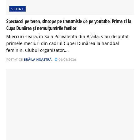
SPORT
Spectacol pe teren, sincope pe transmisie de pe youtube. Prima zi la
Cupa Dunărea și nemulțumirile fanilor
Miercuri seara, în Sala Polivalentă din Brăila, s-au disputat
primele meciuri din cadrul Cupei Dunărea la handbal
feminin. Clubul organizator,...
POSTAT DE
BRĂILA NOASTRĂ
06/08/2026