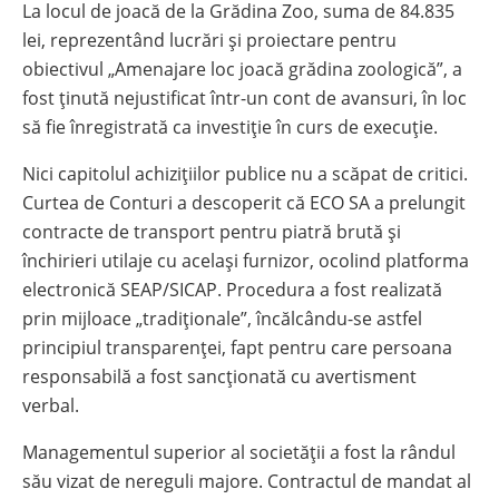
La locul de joacă de la Grădina Zoo, suma de 84.835
lei, reprezentând lucrări și proiectare pentru
obiectivul „Amenajare loc joacă grădina zoologică”, a
fost ținută nejustificat într-un cont de avansuri, în loc
să fie înregistrată ca investiție în curs de execuție.
Nici capitolul achizițiilor publice nu a scăpat de critici.
Curtea de Conturi a descoperit că ECO SA a prelungit
contracte de transport pentru piatră brută și
închirieri utilaje cu același furnizor, ocolind platforma
electronică SEAP/SICAP. Procedura a fost realizată
prin mijloace „tradiționale”, încălcându-se astfel
principiul transparenței, fapt pentru care persoana
responsabilă a fost sancționată cu avertisment
verbal.
Managementul superior al societății a fost la rândul
său vizat de nereguli majore
. Contractul de mandat al