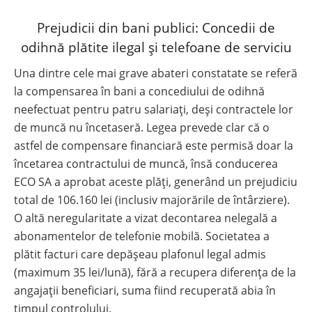
Prejudicii din bani publici: Concedii de
odihnă plătite ilegal și telefoane de serviciu
Una dintre cele mai grave abateri constatate se referă
la compensarea în bani a concediului de odihnă
neefectuat pentru patru salariați, deși contractele lor
de muncă nu încetaseră. Legea prevede clar că o
astfel de compensare financiară este permisă doar la
încetarea contractului de muncă, însă conducerea
ECO SA a aprobat aceste plăți, generând un prejudiciu
total de 106.160 lei (inclusiv majorările de întârziere).
O altă neregularitate a vizat decontarea nelegală a
abonamentelor de telefonie mobilă. Societatea a
plătit facturi care depășeau plafonul legal admis
(maximum 35 lei/lună), fără a recupera diferența de la
angajații beneficiari, suma fiind recuperată abia în
timpul controlului.