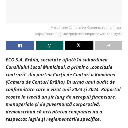
Mass Image Compressor Compressed this image.
https://sourceforge.net/projects/icompress/ with Quality:80
ECO S.A. Brăila, societate aflată în subordinea
Consiliului Local Municipal, a primit o „concluzie
contrară” din partea Curții de Conturi a României
(Camera de Conturi Brăila), în urma unui audit de
conformitate care a vizat anii 2023 și 2024. Raportul
scoate la iveală un șir lung de nereguli financiare,
manageriale și de guvernanță corporativă,
demonstrând că activitatea companiei nu a
respectat legile și reglementările specifice.