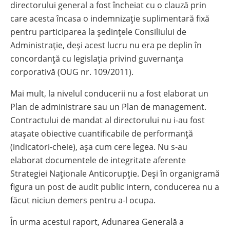
directorului general a fost încheiat cu o clauză prin
care acesta încasa o indemnizație suplimentară fixă
pentru participarea la ședințele Consiliului de
Administrație, deși acest lucru nu era pe deplin în
concordanță cu legislația privind guvernanța
corporativă (OUG nr. 109/2011)
.
Mai mult, la nivelul conducerii nu a fost elaborat un
Plan de administrare sau un Plan de management.
Contractului de mandat al directorului nu i-au fost
atașate obiective cuantificabile de performanță
(indicatori-cheie), așa cum cere legea. Nu s-au
elaborat documentele de integritate aferente
Strategiei Naționale Anticorupție. Deși în organigramă
figura un post de audit public intern, conducerea nu a
făcut niciun demers pentru a-l ocupa.
În urma acestui raport, Adunarea Generală a