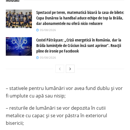
Spectacol pe teren, matematică bizară la casa de bilete:
Cupa Dunărea la handbal aduce echipe de top la Brăila,
dar abonamentele nu oferă nicio reducere
05/08/2026
Costel Pătrășcan: „Criză energetică în România, dar la
Brăila luminițele de Crăciun încă sunt aprinse”. Reacții
pline de ironie pe Facebook
05/08/2026
– stativele pentru lumânări vor avea fund dublu şi vor
fi umplute cu apă sau nisip;
– resturile de lumânări se vor depozita în cutii
metalice cu capac şi se vor păstra în exteriorul
bisericii;