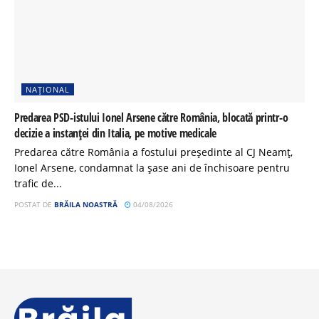
NAȚIONAL
Predarea PSD-istului Ionel Arsene către România, blocată printr-o
decizie a instanței din Italia, pe motive medicale
Predarea către România a fostului președinte al CJ Neamț,
Ionel Arsene, condamnat la șase ani de închisoare pentru
trafic de...
POSTAT DE
BRĂILA NOASTRĂ
04/08/2026