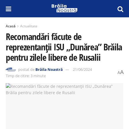
Acasă
Actualitate
Recomandări făcute de
reprezentanții ISU „Dunărea” Brăila
pentru zilele libere de Rusalii
postat de
Brăila Noastră
21/06/2024
A
A
Timp de citire: 3 minute