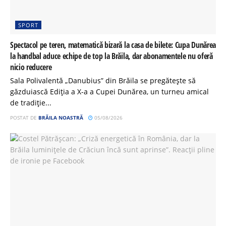
SPORT
Spectacol pe teren, matematică bizară la casa de bilete: Cupa Dunărea
la handbal aduce echipe de top la Brăila, dar abonamentele nu oferă
nicio reducere
Sala Polivalentă „Danubius” din Brăila se pregătește să
găzduiască Ediția a X-a a Cupei Dunărea, un turneu amical
de tradiție...
POSTAT DE
BRĂILA NOASTRĂ
05/08/2026