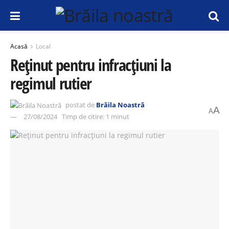
Acasă
Local
Reținut pentru infracțiuni la
regimul rutier
postat de
Brăila Noastră
A
A
27/08/2024
Timp de citire: 1 minut