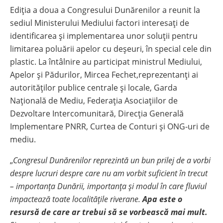
Ediția a doua a Congresului Dunărenilor a reunit la
sediul Ministerului Mediului factori interesați de
identificarea și implementarea unor soluții pentru
limitarea poluării apelor cu deșeuri, în special cele din
plastic. La întâlnire au participat ministrul Mediului,
Apelor și Pădurilor, Mircea Fechet,reprezentanți ai
autorităților publice centrale și locale, Garda
Națională de Mediu, Federația Asociațiilor de
Dezvoltare Intercomunitară, Direcția Generală
Implementare PNRR, Curtea de Conturi și ONG-uri de
mediu.
„
Congresul Dunărenilor reprezintă un bun prilej de a vorbi
despre lucruri despre care nu am vorbit suficient în trecut
– importanța Dunării, importanța și modul în care fluviul
impactează toate localitățile riverane.
Apa este o
resursă de care ar trebui să se vorbească mai mult.