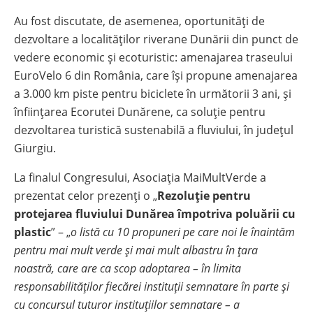
Au fost discutate, de asemenea, oportunități de
dezvoltare a localităților riverane Dunării din punct de
vedere economic și ecoturistic: amenajarea traseului
EuroVelo 6 din România, care își propune amenajarea
a 3.000 km piste pentru biciclete în următorii 3 ani, și
înființarea Ecorutei Dunărene, ca soluție pentru
dezvoltarea turistică sustenabilă a fluviului, în județul
Giurgiu.
La finalul Congresului, Asociația MaiMultVerde a
prezentat celor prezenți o „
Rezoluție pentru
protejarea fluviului Dunărea împotriva poluării cu
plastic
” – „
o listă cu 10 propuneri pe care noi le înaintăm
pentru mai mult verde și mai mult albastru în țara
noastră, care are ca scop adoptarea – în limita
responsabilităților fiecărei instituții semnatare în parte și
cu concursul tuturor instituțiilor semnatare – a