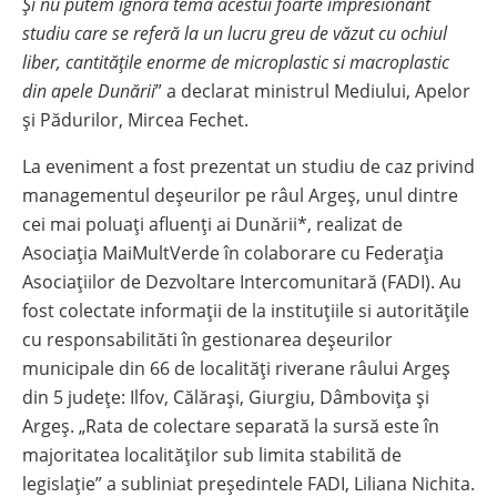
Și nu putem ignora tema acestui foarte impresionant
studiu care se referă la un lucru greu de văzut cu ochiul
liber, cantitățile enorme de microplastic si macroplastic
din apele Dunării
” a declarat ministrul Mediului, Apelor
și Pădurilor, Mircea Fechet.
La eveniment a fost prezentat un studiu de caz privind
managementul deșeurilor pe râul Argeș, unul dintre
cei mai poluați afluenți ai Dunării*, realizat de
Asociația MaiMultVerde în colaborare cu Federația
Asociațiilor de Dezvoltare Intercomunitară (FADI). Au
fost colectate informații de la instituțiile si autoritățile
cu responsabilităti în gestionarea deșeurilor
municipale din 66 de localități riverane râului Argeș
din 5 județe: Ilfov, Călărași, Giurgiu, Dâmbovița și
Argeș. „Rata de colectare separată la sursă este în
majoritatea localităților sub limita stabilită de
legislație” a subliniat președintele FADI, Liliana Nichita.