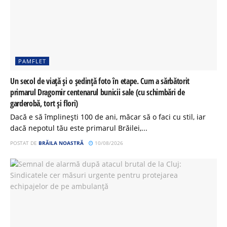
PAMFLET
Un secol de viață și o ședință foto în etape. Cum a sărbătorit
primarul Dragomir centenarul bunicii sale (cu schimbări de
garderobă, tort și flori)
Dacă e să împlinești 100 de ani, măcar să o faci cu stil, iar
dacă nepotul tău este primarul Brăilei,...
POSTAT DE
BRĂILA NOASTRĂ
10/08/2026