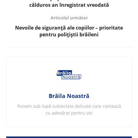
călduros an înregistrat vreodată
Articolul următor
Nevoile de siguranță ale copiilor – prioritate
pentru polițiștii brăileni
Brăila Noastră
Punem sub lupă subiectele delicate care contează
cu adevărat pentru voi