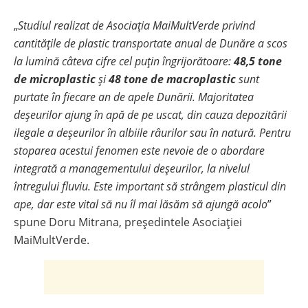
„
Studiul realizat de Asociația MaiMultVerde privind
cantitățile de plastic transportate anual de Dunăre a scos
la lumină câteva cifre cel puțin îngrijorătoare:
48,5 tone
de microplastic
și
48 tone de macroplastic
sunt
purtate în fiecare an de apele Dunării. Majoritatea
deșeurilor ajung în apă de pe uscat, din cauza depozitării
ilegale a deșeurilor în albiile râurilor sau în natură. Pentru
stoparea acestui fenomen este nevoie de o abordare
integrată a managementului deșeurilor, la nivelul
întregului fluviu.
Este important să strângem plasticul din
ape, dar este vital să nu îl mai lăsăm să ajungă acolo
”
spune Doru Mitrana, președintele Asociației
MaiMultVerde.