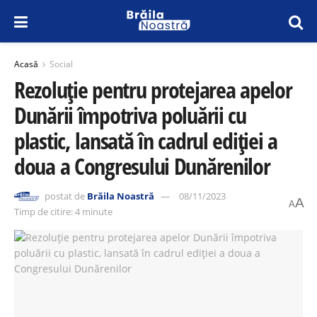
Acasă
Social
Rezoluție pentru protejarea apelor
Dunării împotriva poluării cu
plastic, lansată în cadrul ediției a
doua a Congresului Dunărenilor
postat de
Brăila Noastră
08/11/2023
A
A
Timp de citire: 4 minute