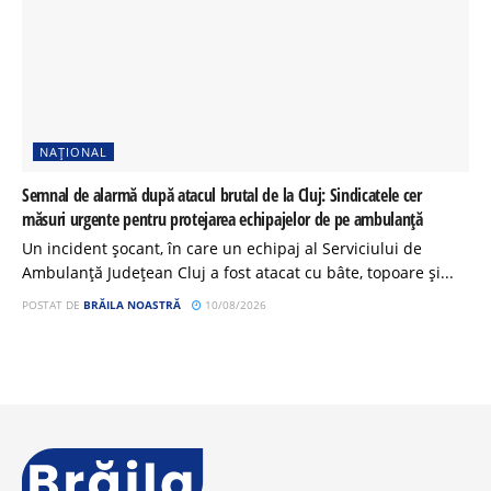
NAȚIONAL
Semnal de alarmă după atacul brutal de la Cluj: Sindicatele cer
măsuri urgente pentru protejarea echipajelor de pe ambulanță
Un incident șocant, în care un echipaj al Serviciului de
Ambulanță Județean Cluj a fost atacat cu bâte, topoare și...
POSTAT DE
BRĂILA NOASTRĂ
10/08/2026