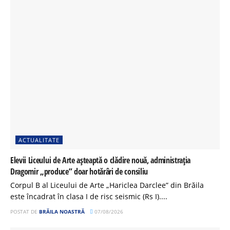
ACTUALITATE
Elevii Liceului de Arte așteaptă o clădire nouă, administrația
Dragomir „produce” doar hotărâri de consiliu
Corpul B al Liceului de Arte „Hariclea Darclee” din Brăila
este încadrat în clasa I de risc seismic (Rs I)....
POSTAT DE
BRĂILA NOASTRĂ
07/08/2026