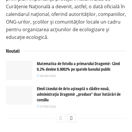
Curățenie Națională a devenit, astfel, o dată oficială în
calendarul național, oferind autorităților, companiilor,
ONG-urilor, școlilor și comunităților locale un cadru
pentru organizarea acțiunilor de ecologizare și
educație ecologică.
Noutati
Matematica de fotoliu a primarului Dragomir: Când
0,2% devine 0,0002% pe spatele banului public
08/08/2026
Elevii Liceului de Arte așteaptă o clădire nouă,
administrația Dragomir „produce” doar hotărâri de
consiliu
07/08/2026