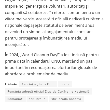
inspire noi generații de voluntari, autorități și
companii să colaboreze în efortul comun pentru un
viitor mai verde. Această zi oficială dedicată curățeniei
naționale depășește statutul de eveniment anual,
devenind un simbol al angajamentului constant
pentru protejarea și îmbunătățirea mediului
înconjurător.
În 2024, „World Cleanup Day!” a fost inclusă pentru
prima dată în calendarul ONU, marcând un pas
important în recunoașterea eforturilor globale de
abordare a problemelor de mediu.
Etichete:
Asociația „Let’s Do It
braila
România adoptă oficial Ziua de Curățenie Națională
Romania!”
stiri braila
stiri braila noastra