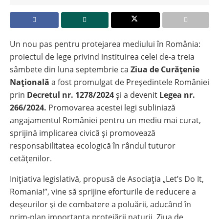
Un nou pas pentru protejarea mediului în România:
proiectul de lege privind instituirea celei de-a treia
sâmbete din luna septembrie ca
Ziua de Curățenie
Națională
a fost promulgat de Președintele României
prin
Decretul nr. 1278/2024
și a devenit
Legea nr.
266/2024.
Promovarea acestei legi subliniază
angajamentul României pentru un mediu mai curat,
sprijină implicarea civică și promovează
responsabilitatea ecologică în rândul tuturor
cetățenilor.
Inițiativa legislativă, propusă de Asociația „Let’s Do It,
Romania!”, vine să sprijine eforturile de reducere a
deșeurilor și de combatere a poluării, aducând în
prim-plan importanța protejării naturii. Ziua de