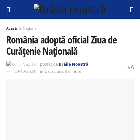
Acasă
Național
România adoptă oficial Ziua de
Curățenie Națională
postat de
Brăila Noastră
A
A
29/10/2024
Timp de citire: 3 minute