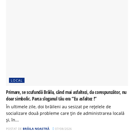
LOCAL
Primare, se scufundă Brăila, când mai asfaltezi, da corespunzător, nu
doar simbolic. Parca sloganul tău era ”Eu asfaltez !”
În ultimele zile, doi brăileni au sesizat pe rețelele de
socializare două probleme care țin de administrarea locală
și, în...
POSTAT DE
BRĂILA NOASTRĂ
07/08/2026