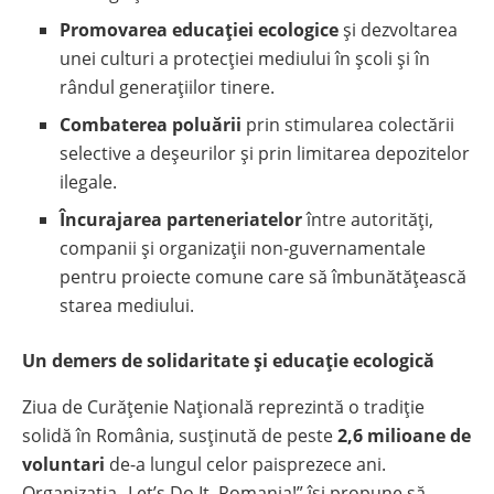
Promovarea educației ecologice
și dezvoltarea
unei culturi a protecției mediului în școli și în
rândul generațiilor tinere.
Combaterea poluării
prin stimularea colectării
selective a deșeurilor și prin limitarea depozitelor
ilegale.
Încurajarea parteneriatelor
între autorități,
companii și organizații non-guvernamentale
pentru proiecte comune care să îmbunătățească
starea mediului.
Un demers de solidaritate și educație ecologică
Ziua de Curățenie Națională reprezintă o tradiție
solidă în România, susținută de peste
2,6 milioane de
voluntari
de-a lungul celor paisprezece ani.
Organizația „Let’s Do It, Romania!” își propune să