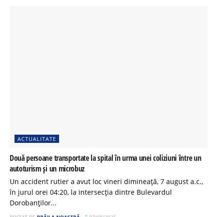
ACTUALITATE
Două persoane transportate la spital în urma unei coliziuni între un
autoturism și un microbuz
Un accident rutier a avut loc vineri dimineață, 7 august a.c.,
în jurul orei 04:20, la intersecția dintre Bulevardul
Dorobanților...
POSTAT DE
BRĂILA NOASTRĂ
07/08/2026