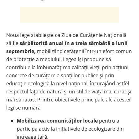
Noua lege stabilește ca Ziua de Curățenie Națională
să fie
sărbătorită anual în a treia sâmbătă a lunii
septembrie,
mobilizând cetățenii într-un efort comun
de protecție a mediului. Legea își propune să
contribuie la îmbunătățirea calității vieții prin acțiuni
concrete de curățare a spațiilor publice și prin
educație ecologică la nivel național, încurajând astfel
respectul față de natură și un stil de viață mai curat și
mai sănătos. Printre obiectivele principale ale acestei
legi se numără
Mobilizarea comunităților locale
pentru a
participa activ la inițiativele de ecologizare din
întreaga țară.