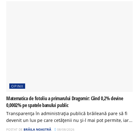
OPINII
Matematica de fotoliu a primarului Dragomir: Când 0,2% devine
0,0002% pe spatele banului public
Transparența în administrația publică brăileană pare să fi
devenit un lux pe care cetățenii nu și-l mai pot permite, iar...
POSTAT DE
BRĂILA NOASTRĂ
08/08/2026