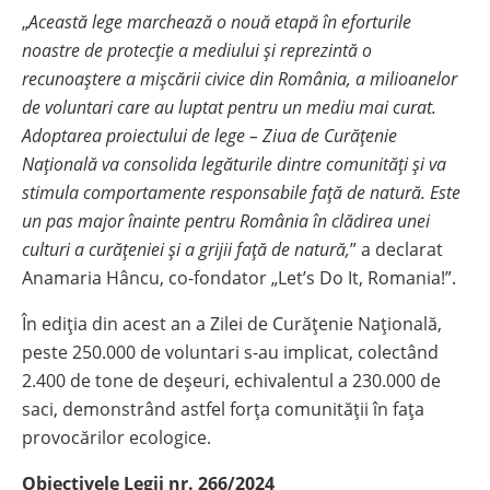
„
Această lege marchează o nouă etapă în eforturile
noastre de protecție a mediului și reprezintă o
recunoaștere a mișcării civice din România, a milioanelor
de voluntari care au luptat pentru un mediu mai curat.
Adoptarea proiectului de lege – Ziua de Curățenie
Națională va consolida legăturile dintre comunități și va
stimula comportamente responsabile față de natură. Este
un pas major înainte pentru România în clădirea unei
culturi a curățeniei și a grijii față de natură,
” a declarat
Anamaria Hâncu, co-fondator „Let’s Do It, Romania!”.
În ediția din acest an a Zilei de Curățenie Națională,
peste 250.000 de voluntari s-au implicat, colectând
2.400 de tone de deșeuri, echivalentul a 230.000 de
saci, demonstrând astfel forța comunității în fața
provocărilor ecologice.
Obiectivele Legii nr. 266/2024