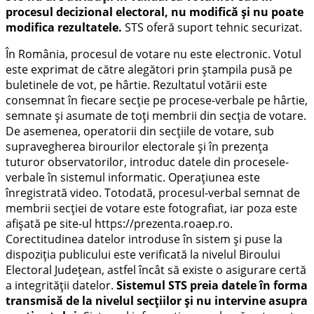
procesul decizional electoral, nu modifică și nu poate
modifica rezultatele.
STS oferă suport tehnic securizat.
În România, procesul de votare nu este electronic. Votul
este exprimat de către alegători prin ștampila pusă pe
buletinele de vot, pe hârtie. Rezultatul votării este
consemnat în fiecare secție pe procese-verbale pe hârtie,
semnate și asumate de toți membrii din secția de votare.
De asemenea, operatorii din secțiile de votare, sub
supravegherea birourilor electorale și în prezența
tuturor observatorilor, introduc datele din procesele-
verbale în sistemul informatic. Operațiunea este
înregistrată video. Totodată, procesul-verbal semnat de
membrii secției de votare este fotografiat, iar poza este
afișată pe site-ul https://prezenta.roaep.ro.
Corectitudinea datelor introduse în sistem și puse la
dispoziția publicului este verificată la nivelul Biroului
Electoral Județean, astfel încât să existe o asigurare certă
a integrității datelor.
Sistemul STS preia datele în forma
transmisă de la nivelul secțiilor și nu intervine asupra