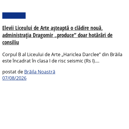
Actualitate
Elevii Liceului de Arte așteaptă o clădire nouă,
administrația Dragomir „produce” doar hotărâri de
consiliu
Corpul B al Liceului de Arte „Hariclea Darclee” din Brăila
este încadrat în clasa I de risc seismic (Rs I)....
postat de
Brăila Noastră
07/08/2026