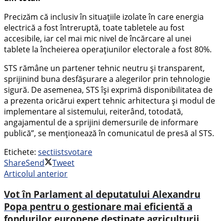
Precizăm că inclusiv în situațiile izolate în care energia
electrică a fost întreruptă, toate tabletele au fost
accesibile, iar cel mai mic nivel de încărcare al unei
tablete la încheierea operațiunilor electorale a fost 80%.
STS rămâne un partener tehnic neutru și transparent,
sprijinind buna desfășurare a alegerilor prin tehnologie
sigură. De asemenea, STS își exprimă disponibilitatea de
a prezenta oricărui expert tehnic arhitectura și modul de
implementare al sistemului, reiterând, totodată,
angajamentul de a sprijini demersurile de informare
publică”, se menționează în comunicatul de presă al STS.
Etichete:
sectii
sts
votare
Share
Send
Tweet
Articolul anterior
Vot în Parlament al deputatului Alexandru
Popa pentru o gestionare mai eficientă a
fondurilor europene destinate agriculturii