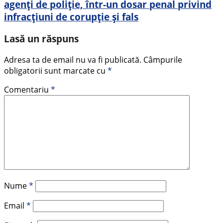
agenți de poliție, într-un dosar penal privind
infracțiuni de corupție și fals
Lasă un răspuns
Adresa ta de email nu va fi publicată.
Câmpurile
obligatorii sunt marcate cu
*
Comentariu
*
Nume
*
Email
*