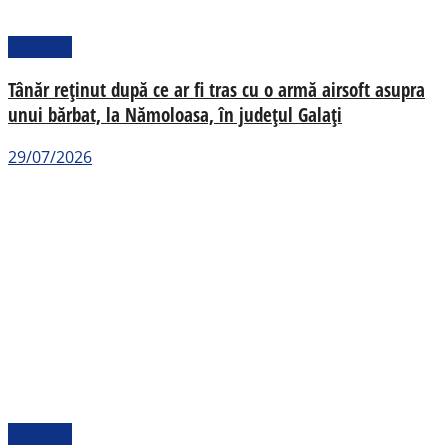
Național
Tânăr reținut după ce ar fi tras cu o armă airsoft asupra
unui bărbat, la Nămoloasa, în județul Galați
29/07/2026
Național