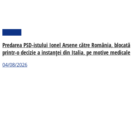
Național
Predarea PSD-istului Ionel Arsene către România, blocată
printr-o decizie a instanței din Italia, pe motive medicale
04/08/2026