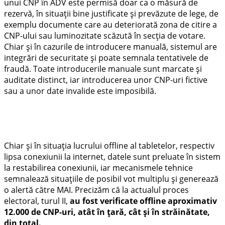
unui CNP în ADV este permisă doar ca o măsură de
rezervă, în situații bine justificate și prevăzute de lege, de
exemplu documente care au deteriorată zona de citire a
CNP-ului sau luminozitate scăzută în secția de votare.
Chiar și în cazurile de introducere manuală, sistemul are
integrări de securitate și poate semnala tentativele de
fraudă. Toate introducerile manuale sunt marcate și
auditate distinct, iar introducerea unor CNP-uri fictive
sau a unor date invalide este imposibilă.
Chiar și în situația lucrului offline al tabletelor, respectiv
lipsa conexiunii la internet, datele sunt preluate în sistem
la restabilirea conexiunii, iar mecanismele tehnice
semnalează situațiile de posibil vot multiplu și generează
o alertă către MAI. Precizăm că la actualul proces
electoral, turul II,
au fost verificate offline aproximativ
12.000 de CNP-uri, atât în țară, cât și în străinătate,
din total.