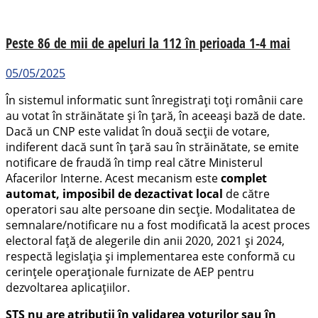
Peste 86 de mii de apeluri la 112 în perioada 1-4 mai
05/05/2025
În sistemul informatic sunt înregistrați toți românii care
au votat în străinătate și în țară, în aceeași bază de date.
Dacă un CNP este validat în două secții de votare,
indiferent dacă sunt în țară sau în străinătate, se emite
notificare de fraudă în timp real către Ministerul
Afacerilor Interne. Acest mecanism este
complet
automat, imposibil de dezactivat local
de către
operatori sau alte persoane din secție. Modalitatea de
semnalare/notificare nu a fost modificată la acest proces
electoral față de alegerile din anii 2020, 2021 și 2024,
respectă legislația și implementarea este conformă cu
cerințele operaționale furnizate de AEP pentru
dezvoltarea aplicațiilor.
STS nu are atribuții în validarea voturilor sau în