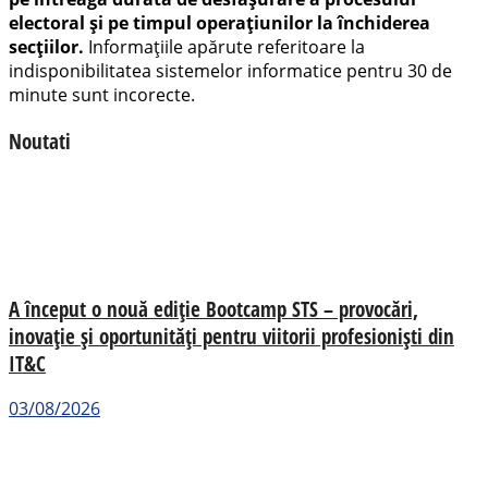
electoral și pe timpul operațiunilor la închiderea
secțiilor.
Informațiile apărute referitoare la
indisponibilitatea sistemelor informatice pentru 30 de
minute sunt incorecte.
Noutati
A început o nouă ediție Bootcamp STS – provocări,
inovație și oportunități pentru viitorii profesioniști din
IT&C
03/08/2026