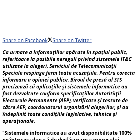
Share on Facebook
Share on Twitter
Ca urmare a informațiilor apărute în spațiul public,
referitoare la posibile nereguli privind sistemele IT&C
utilizate la alegeri, Serviciul de Telecomunicații
Speciale respinge ferm toate acuzațiile. Pentru corecta
informare a opiniei publice, Biroul de presă al STS
precizează că aplicațiile și sistemele informatice au
fost dezvoltate conform specificațiilor Autorității
Electorale Permanente (AEP), verificate și testate de
către AEP, coordonatorul organizării alegerilor, și au
îndeplinit toate condițiile legislative, tehnice și
operaționale.
”
Sistemele informatice au avut disponibilitate 100%
pe întreaga durată de desfășurare a procesului