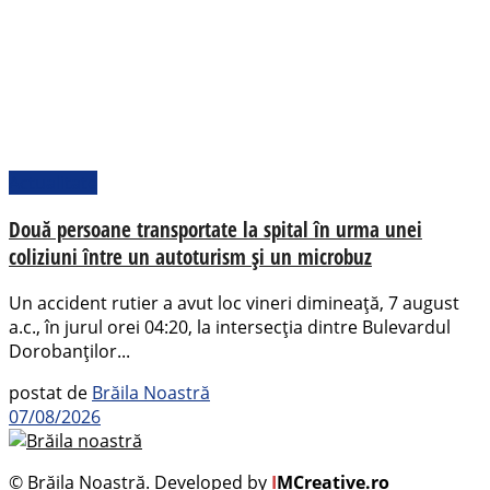
Actualitate
Două persoane transportate la spital în urma unei
coliziuni între un autoturism și un microbuz
Un accident rutier a avut loc vineri dimineață, 7 august
a.c., în jurul orei 04:20, la intersecția dintre Bulevardul
Dorobanților...
postat de
Brăila Noastră
07/08/2026
© Brăila Noastră. Developed by
I
MCreative.ro