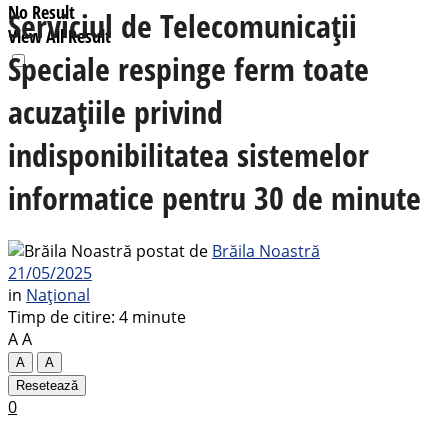
No Result
Serviciul de Telecomunicații
View All Result
Speciale respinge ferm toate
acuzațiile privind
indisponibilitatea sistemelor
informatice pentru 30 de minute
postat de
Brăila Noastră
21/05/2025
in
Național
Timp de citire: 4 minute
A
A
A
A
Resetează
0