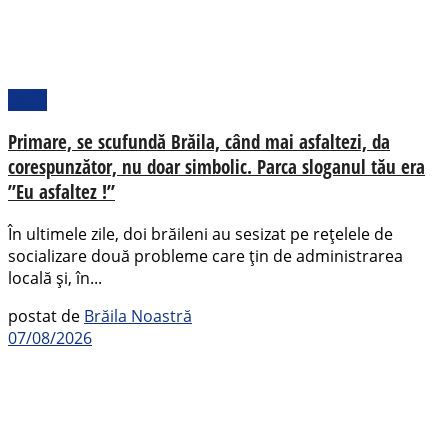
Local
Primare, se scufundă Brăila, când mai asfaltezi, da
corespunzător, nu doar simbolic. Parca sloganul tău era
”Eu asfaltez !”
În ultimele zile, doi brăileni au sesizat pe rețelele de
socializare două probleme care țin de administrarea
locală și, în...
postat de
Brăila Noastră
07/08/2026