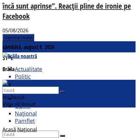
încă sunt aprinse”. Reacții pline de ironie pe
Facebook
05/08/2026
Vezi mai multe
sâmbătă, august 8, 2026
31
°c
Brăila
Actualitate
Politic
Social
Contact
Sport
No Result
Cultural
View All Result
Opinii
Național
Pamflet
Acasă
Național