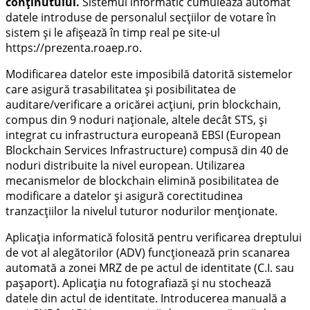
conținutului.
Sistemul informatic cumulează automat
datele introduse de personalul secțiilor de votare în
sistem și le afișează în timp real pe site-ul
https://prezenta.roaep.ro.
Modificarea datelor este imposibilă datorită sistemelor
care asigură trasabilitatea și posibilitatea de
auditare/verificare a oricărei acțiuni, prin blockchain,
compus din 9 noduri naționale, altele decât STS, și
integrat cu infrastructura europeană EBSI (European
Blockchain Services Infrastructure) compusă din 40 de
noduri distribuite la nivel european. Utilizarea
mecanismelor de blockchain elimină posibilitatea de
modificare a datelor și asigură corectitudinea
tranzacțiilor la nivelul tuturor nodurilor menționate.
Aplicația informatică folosită pentru verificarea dreptului
de vot al alegătorilor (ADV) funcționează prin scanarea
automată a zonei MRZ de pe actul de identitate (C.I. sau
pașaport). Aplicația nu fotografiază și nu stochează
datele din actul de identitate. Introducerea manuală a