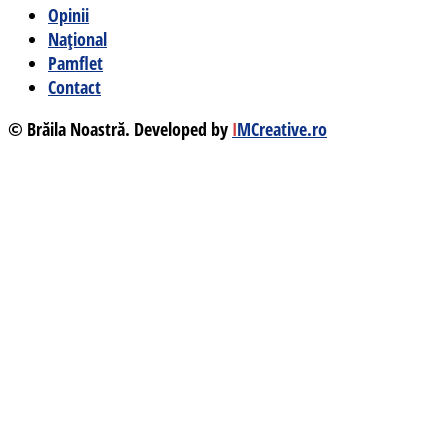
Opinii
Național
Pamflet
Contact
© Brăila Noastră. Developed by
I
MCreative.ro