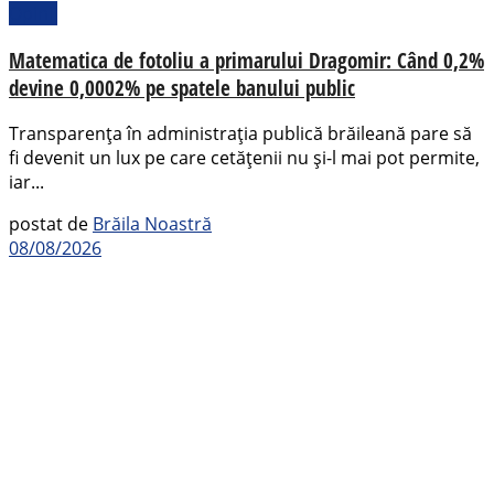
Opinii
Matematica de fotoliu a primarului Dragomir: Când 0,2%
devine 0,0002% pe spatele banului public
Transparența în administrația publică brăileană pare să
fi devenit un lux pe care cetățenii nu și-l mai pot permite,
iar...
postat de
Brăila Noastră
08/08/2026