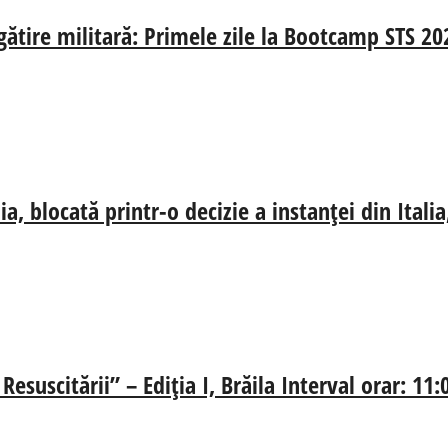
egătire militară: Primele zile la Bootcamp STS 20
, blocată printr-o decizie a instanței din Ital
esuscitării” – Ediția I, Brăila Interval orar: 11