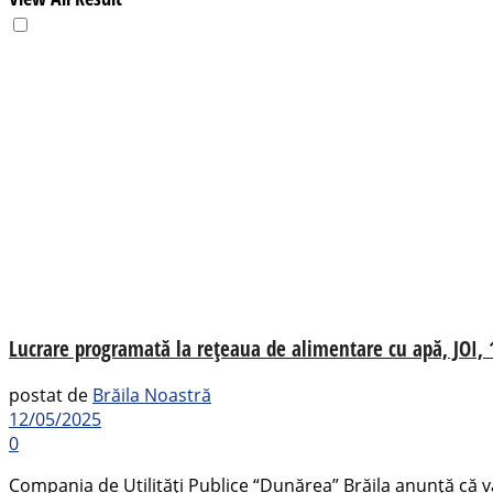
Lucrare programată la rețeaua de alimentare cu apă, JOI, 1
postat de
Brăila Noastră
12/05/2025
0
Compania de Utilități Publice “Dunărea” Brăila anunță că va 