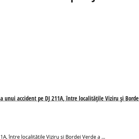
a unui accident pe DJ 211A, între localitățile Viziru și Bord
A, între localitățile Viziru și Bordei Verde a ...