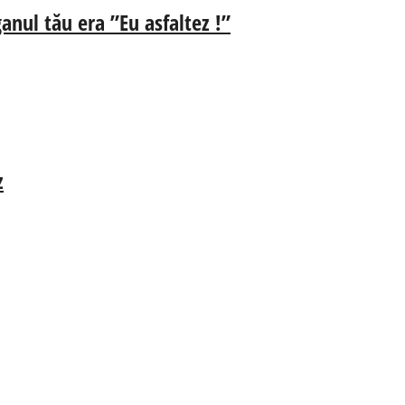
anul tău era ”Eu asfaltez !”
z