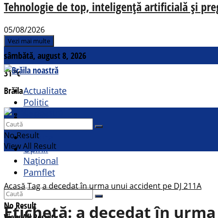
Tehnologie de top, inteligență artificială și pr
05/08/2026
Vezi mai multe
sâmbătă, august 8, 2026
31
°c
Brăila
Actualitate
Politic
Social
Contact
Sport
No Result
Cultural
View All Result
Opinii
Național
Pamflet
Acasă
Tag
a decedat în urma unui accident pe DJ 211A
No Result
Etichetă:
a decedat în urma
View All Result