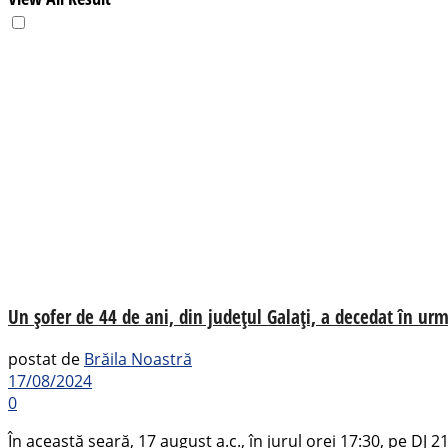
Un șofer de 44 de ani, din județul Galați, a decedat în urm
postat de
Brăila Noastră
17/08/2024
0
În această seară, 17 august a.c., în jurul orei 17:30, pe DJ 211