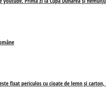
e youtube. Prima zi la Cupa Dunărea și nemulțum
 Române
ste fixat periculos cu cioate de lemn și carton,