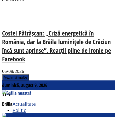
Costel Pătrășcan: „Criză energetică în
România, dar la Brăila luminițele de Crăciun
încă sunt aprinse”. Reacții pline de ironie pe
Facebook
05/08/2026
Vezi mai multe
duminică, august 9, 2026
31
°c
Brăila
Actualitate
Politic
Social