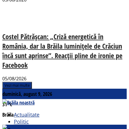
Costel Pătrășcan: „Criză energetică în
România, dar la Brăila luminițele de Crăciun
încă sunt aprinse”. Reacții pline de ironie pe
Facebook
05/08/2026
Vezi mai multe
duminică, august 9, 2026
31
°c
Brăila
Actualitate
Politic
Social