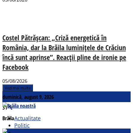
Costel Pătrășcan: „Criză energetică în
România, dar la Brăila luminițele de Crăciun
încă sunt aprinse”. Reacții pline de ironie pe
Facebook
05/08/2026
Vezi mai multe
duminică, august 9, 2026
31
°c
Brăila
Actualitate
Politic
Social