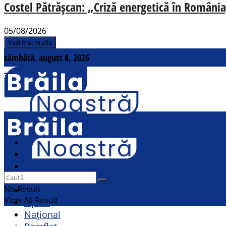
Costel Pătrășcan: „Criză energetică în România,
05/08/2026
Vezi mai multe
sâmbătă, august 8, 2026
31
°c
Brăila
Contact
Actualitate
Politic
Social
Sport
No Result
Cultural
View All Result
Opinii
Național