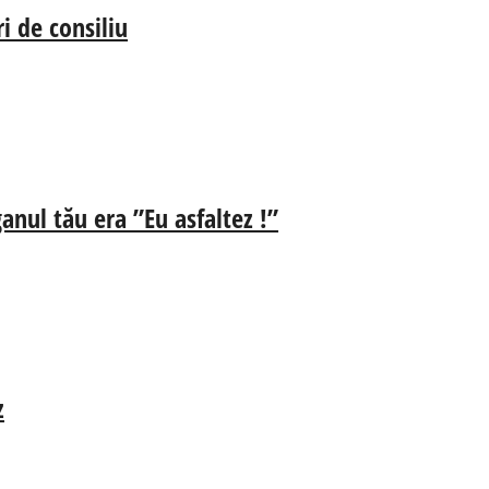
i de consiliu
anul tău era ”Eu asfaltez !”
z