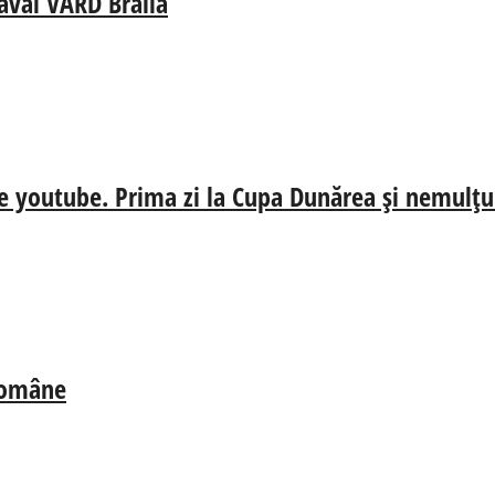
aval VARD Brăila
e youtube. Prima zi la Cupa Dunărea și nemulțum
 Române