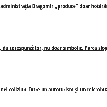
ă, administrația Dragomir „produce” doar hotărâr
, da corespunzător, nu doar simbolic. Parca slog
nei coliziuni între un autoturism și un microbu