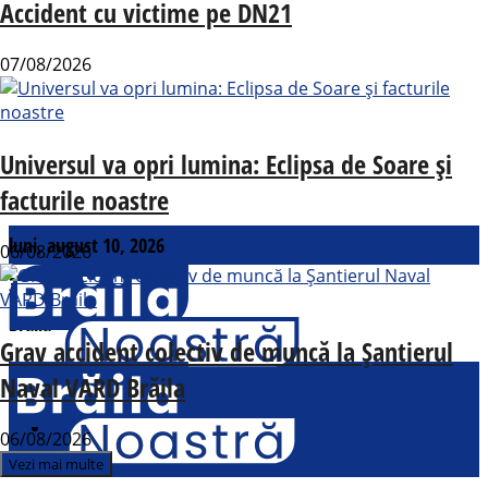
Accident cu victime pe DN21
07/08/2026
Universul va opri lumina: Eclipsa de Soare și
facturile noastre
luni, august 10, 2026
06/08/2026
31
°c
Brăila
Grav accident colectiv de muncă la Șantierul
Naval VARD Brăila
Contact
Actualitate
06/08/2026
Politic
Vezi mai multe
Social