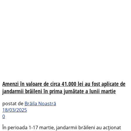
Amenzi în valoare de circa 41.000 lei au fost aplicate de
jandarmii brăileni în prima jumătate a lunii martie
postat de
Brăila Noastră
18/03/2025
0
În perioada 1-17 martie, jandarmii brăileni au acţionat