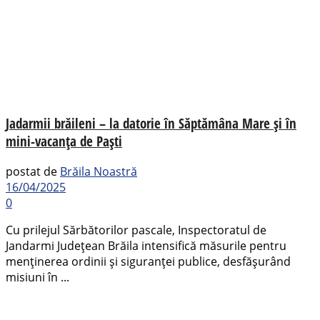
Jadarmii brăileni – la datorie în Săptămâna Mare și în
mini-vacanța de Paști
postat de
Brăila Noastră
16/04/2025
0
Cu prilejul Sărbătorilor pascale, Inspectoratul de
Jandarmi Județean Brăila intensifică măsurile pentru
menținerea ordinii și siguranței publice, desfășurând
misiuni în ...