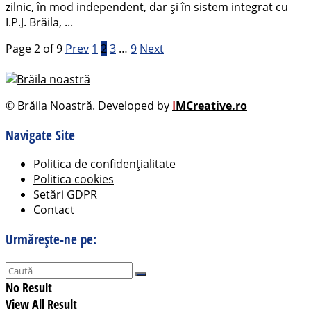
zilnic, în mod independent, dar şi în sistem integrat cu
I.P.J. Brăila, ...
Page 2 of 9
Prev
1
2
3
…
9
Next
© Brăila Noastră. Developed by
I
MCreative.ro
Navigate Site
Politica de confidențialitate
Politica cookies
Setări GDPR
Contact
Urmărește-ne pe:
No Result
View All Result