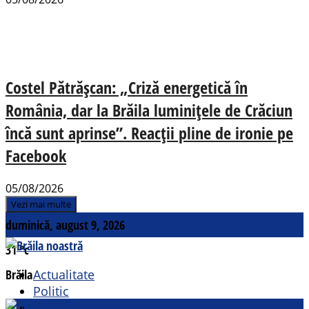
Costel Pătrășcan: „Criză energetică în
România, dar la Brăila luminițele de Crăciun
încă sunt aprinse”. Reacții pline de ironie pe
Facebook
05/08/2026
Vezi mai multe
duminică, august 9, 2026
31
°c
Brăila
Actualitate
Politic
Social