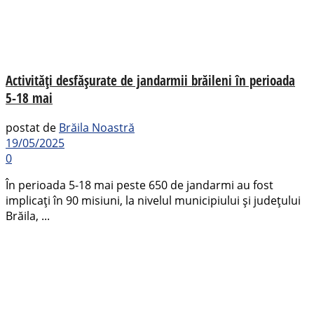
Activități desfășurate de jandarmii brăileni în perioada
5-18 mai
postat de
Brăila Noastră
19/05/2025
0
În perioada 5-18 mai peste 650 de jandarmi au fost
implicați în 90 misiuni, la nivelul municipiului și județului
Brăila, ...