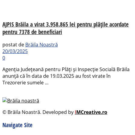
AJPIS Brăila a virat 3.958.865 lei pentru plățile acordate
pentru 7378 de beneficiari
postat de
Brăila Noastră
20/03/2025
0
Agenția Județeană pentru Plăți și Inspecție Socială Brăila
anunță că în data de 19.03.2025 au fost virate în
Trezorerie sumele ...
© Brăila Noastră. Developed by
I
MCreative.ro
Navigate Site