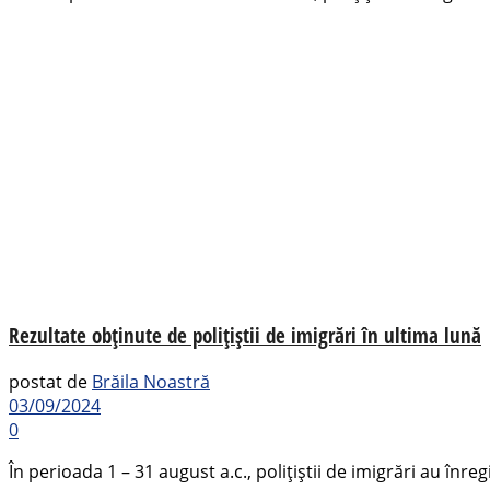
Rezultate obținute de polițiștii de imigrări în ultima lună
postat de
Brăila Noastră
03/09/2024
0
În perioada 1 – 31 august a.c., polițiștii de imigrări au înreg