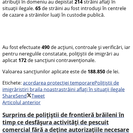
atribuții în domeniu au depistat
214
străini aflați în
situații ilegale.
65
de străini au fost introduși în centrele
de cazare a străinilor luați în custodie publică.
Au fost efectuate
490
de acțiuni, controale și verificări, iar
pentru neregulile constatate, polițiștii de imigrări au
aplicat
172
de sancțiuni contravenționale.
Valoarea sancțiunilor aplicate este de
188.850
de lei.
Etichete:
acordarea protecției temporare
Polițiștii de
imigrări
stiri braila noastra
străini aflați în situații ilegale
Share
Send
Tweet
Articolul anterior
Surprins de polițiștii de frontieră brăileni în
timp ce desfășura activități de pescuit
comercial fără a deține autorizațiile necesare