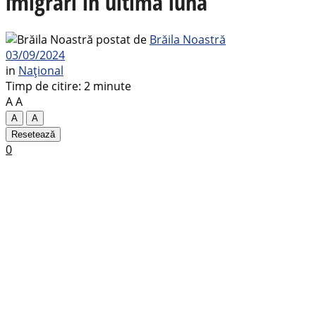
imigrări în ultima lună
postat de
Brăila Noastră
03/09/2024
in
Național
Timp de citire: 2 minute
A
A
A
A
Resetează
0