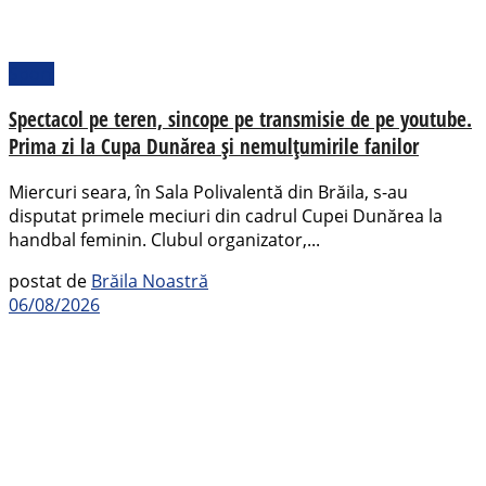
Sport
Spectacol pe teren, sincope pe transmisie de pe youtube.
Prima zi la Cupa Dunărea și nemulțumirile fanilor
Miercuri seara, în Sala Polivalentă din Brăila, s-au
disputat primele meciuri din cadrul Cupei Dunărea la
handbal feminin. Clubul organizator,...
postat de
Brăila Noastră
06/08/2026