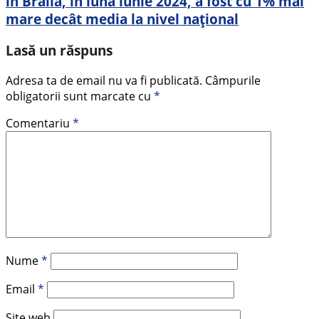
în Brăila, în luna iunie 2024, a fost cu 1% mai
mare decât media la nivel național
Lasă un răspuns
Adresa ta de email nu va fi publicată.
Câmpurile
obligatorii sunt marcate cu
*
Comentariu
*
Nume
*
Email
*
Site web