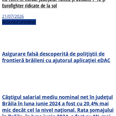
Eurofighter ridicate de la sol
21/07/2026
Articolul următor
Asigurare falsă descoperită de polițiștii de
frontieră brăileni cu ajutorul aplicației eDAC
Câştigul salarial mediu nominal net în județul
Brăila în luna iunie 2024 a fost cu 20,4% mai
mic decât cel la nivel național. Rata șomajului