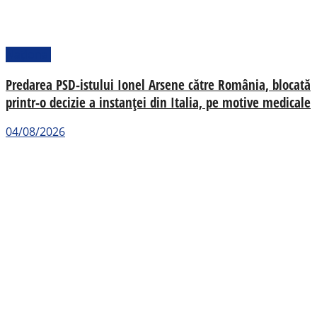
Național
Predarea PSD-istului Ionel Arsene către România, blocată
printr-o decizie a instanței din Italia, pe motive medicale
04/08/2026