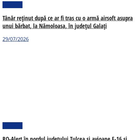
Național
Tânăr reținut după ce ar fi tras cu o armă airsoft asupra
unui bărbat, la Nămoloasa, în județul Galați
29/07/2026
Național
RO-Alert în nordul județului Tulcea și avioane F-16 și