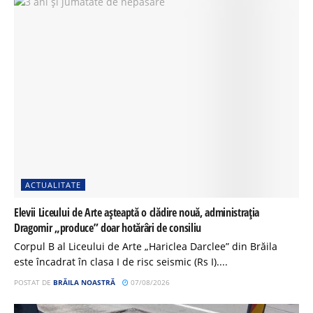
ACTUALITATE
Elevii Liceului de Arte așteaptă o clădire nouă, administrația
Dragomir „produce” doar hotărâri de consiliu
Corpul B al Liceului de Arte „Hariclea Darclee” din Brăila
este încadrat în clasa I de risc seismic (Rs I)....
POSTAT DE
BRĂILA NOASTRĂ
07/08/2026