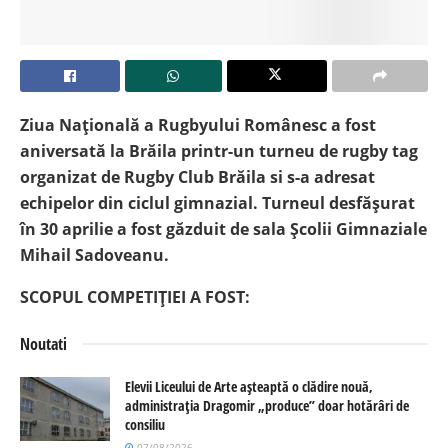
Ziua Națională a Rugbyului Românesc a fost
aniversată la Brăila printr-un turneu de rugby tag
organizat de Rugby Club Brăila si s-a adresat
echipelor din ciclul gimnazial. Turneul desfășurat
în 30 aprilie a fost găzduit de sala Școlii Gimnaziale
Mihail Sadoveanu.
SCOPUL COMPETIȚIEI A FOST:
Noutati
Elevii Liceului de Arte așteaptă o clădire nouă,
administrația Dragomir „produce” doar hotărâri de
consiliu
07/08/2026