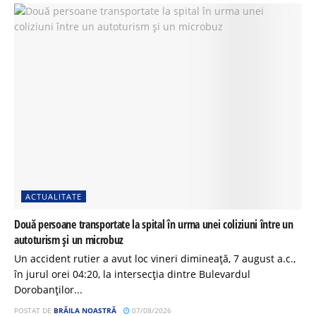
ACTUALITATE
Două persoane transportate la spital în urma unei coliziuni între un
autoturism și un microbuz
Un accident rutier a avut loc vineri dimineață, 7 august a.c.,
în jurul orei 04:20, la intersecția dintre Bulevardul
Dorobanților...
POSTAT DE
BRĂILA NOASTRĂ
07/08/2026