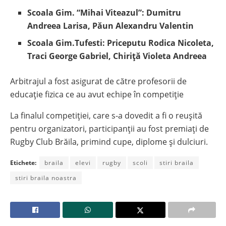
S
coala Gim. “Mihai Viteazul”: Dumitru
Andreea Larisa, Păun Alexandru Valentin
Scoala Gim.Tufesti: Priceputu Rodica Nicoleta,
Traci George Gabriel, Chiriță Violeta Andreea
Arbitrajul a fost asigurat de către profesorii de
educație fizica ce au avut echipe în competiție
La finalul competiției, care s-a dovedit a fi o reușită
pentru organizatori, participanții au fost premiați de
Rugby Club Brăila, primind cupe, diplome și dulciuri.
Etichete:
braila
elevi
rugby
scoli
stiri braila
stiri braila noastra