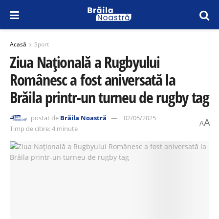
Acasă
Sport
Ziua Națională a Rugbyului
Românesc a fost aniversată la
Brăila printr-un turneu de rugby tag
postat de
Brăila Noastră
02/05/2025
A
A
Timp de citire: 4 minute