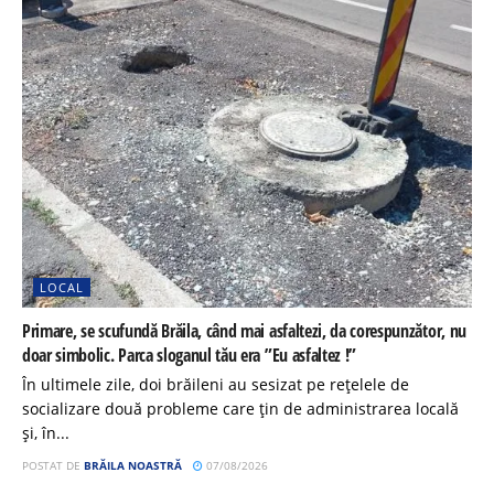
LOCAL
Primare, se scufundă Brăila, când mai asfaltezi, da corespunzător, nu
doar simbolic. Parca sloganul tău era ”Eu asfaltez !”
În ultimele zile, doi brăileni au sesizat pe rețelele de
socializare două probleme care țin de administrarea locală
și, în...
POSTAT DE
BRĂILA NOASTRĂ
07/08/2026