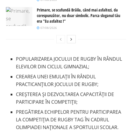
Primare, se scufundă Brăila, când mai asfaltezi, da
corespunzător, nu doar simbolic. Parca sloganul tău
era ”Eu asfaltez !”
07/08/2026
POPULARIZAREA JOCULUI DE RUGBY ÎN RÂNDUL
ELEVILOR DIN CICLUL GIMNAZIAL;
CREAREA UNEI EMULAȚII ÎN RÂNDUL
PRACTICANȚILOR JOCULUI DE RUGBY;
CREȘTEREA ȘI DEZVOLTAREA CAPACITĂȚII DE
PARTICIPARE ÎN COMPETIȚII;
PREGĂTIREA ECHIPELOR PENTRU PARTICIPAREA
LA COMPETIȚIA DE RUGBY TAG ÎN CADRUL
OLIMPIADEI NAȚIONALE A SPORTULUI SCOLAR.