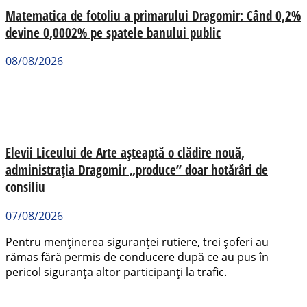
Matematica de fotoliu a primarului Dragomir: Când 0,2%
devine 0,0002% pe spatele banului public
08/08/2026
Elevii Liceului de Arte așteaptă o clădire nouă,
administrația Dragomir „produce” doar hotărâri de
consiliu
07/08/2026
Pentru menținerea siguranței rutiere, trei șoferi au
rămas fără permis de conducere după ce au pus în
pericol siguranța altor participanți la trafic.