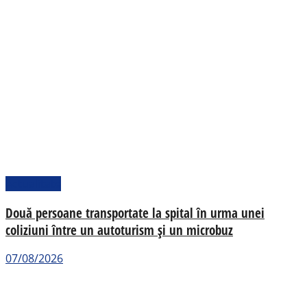
Actualitate
Două persoane transportate la spital în urma unei
coliziuni între un autoturism și un microbuz
07/08/2026