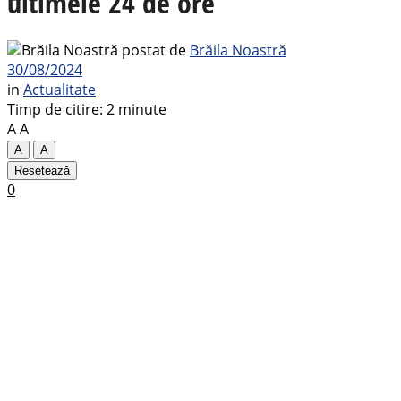
ultimele 24 de ore
postat de
Brăila Noastră
30/08/2024
in
Actualitate
Timp de citire: 2 minute
A
A
A
A
Resetează
0