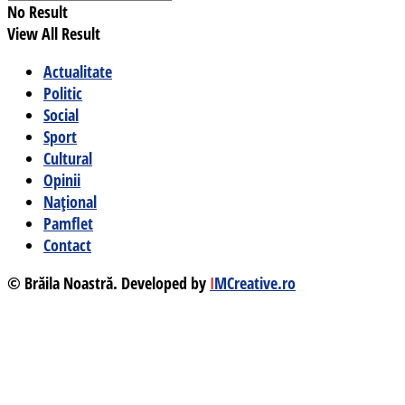
No Result
View All Result
Actualitate
Politic
Social
Sport
Cultural
Opinii
Național
Pamflet
Contact
© Brăila Noastră. Developed by
I
MCreative.ro