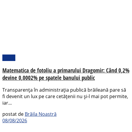
Opinii
Matematica de fotoliu a primarului Dragomir: Când 0,2%
devine 0,0002% pe spatele banului public
Transparența în administrația publică brăileană pare să
fi devenit un lux pe care cetățenii nu și-l mai pot permite,
iar...
postat de
Brăila Noastră
08/08/2026