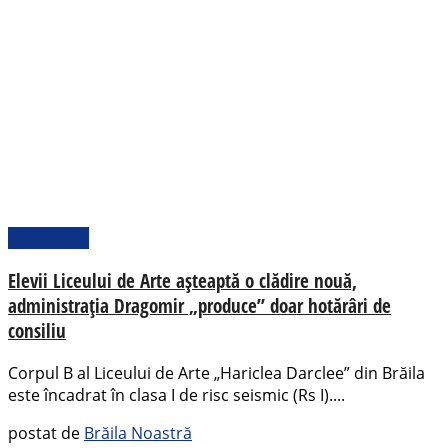
Actualitate
Elevii Liceului de Arte așteaptă o clădire nouă,
administrația Dragomir „produce” doar hotărâri de
consiliu
Corpul B al Liceului de Arte „Hariclea Darclee” din Brăila
este încadrat în clasa I de risc seismic (Rs I)....
postat de
Brăila Noastră