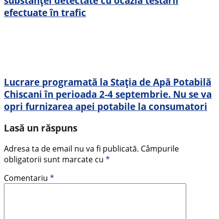
substanței detectate cu ocazia testării
efectuate în trafic
Lucrare programată la Stația de Apă Potabilă
Chiscani în perioada 2-4 septembrie. Nu se va
opri furnizarea apei potabile la consumatori
Lasă un răspuns
Adresa ta de email nu va fi publicată.
Câmpurile
obligatorii sunt marcate cu
*
Comentariu
*