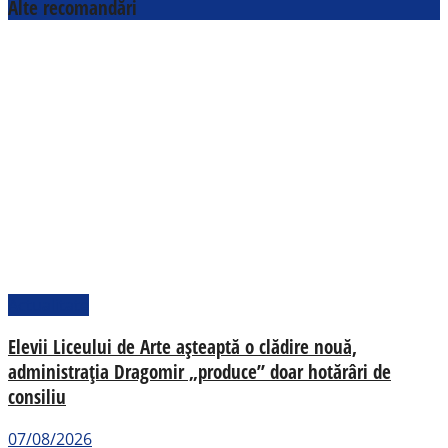
Alte recomandări
Actualitate
Elevii Liceului de Arte așteaptă o clădire nouă,
administrația Dragomir „produce” doar hotărâri de
consiliu
07/08/2026