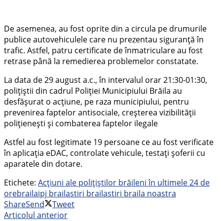
De asemenea, au fost oprite din a circula pe drumurile
publice autovehiculele care nu prezentau siguranță în
trafic. Astfel, patru certificate de înmatriculare au fost
retrase până la remedierea problemelor constatate.
La data de 29 august a.c., în intervalul orar 21:30-01:30,
polițiștii din cadrul Poliției Municipiului Brăila au
desfășurat o acțiune, pe raza municipiului, pentru
prevenirea faptelor antisociale, creșterea vizibilității
polițienești și combaterea faptelor ilegale
Astfel au fost legitimate 19 persoane ce au fost verificate
în aplicația eDAC, controlate vehicule, testați șoferii cu
aparatele din dotare.
Etichete:
Acțiuni ale polițiștilor brăileni în ultimele 24 de
ore
braila
ipj braila
stiri braila
stiri braila noastra
Share
Send
Tweet
Articolul anterior