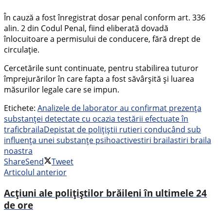
În cauză a fost înregistrat dosar penal conform art. 336
alin. 2 din Codul Penal, fiind eliberată dovadă
înlocuitoare a permisului de conducere, fără drept de
circulație.
Cercetările sunt continuate, pentru stabilirea tuturor
împrejurărilor în care fapta a fost săvârșită și luarea
măsurilor legale care se impun.
Etichete:
Analizele de laborator au confirmat prezența
substanței detectate cu ocazia testării efectuate în
trafic
braila
Depistat de polițiștii rutieri conducând sub
influența unei substanțe psihoactive
stiri braila
stiri braila
noastra
Share
Send
Tweet
Articolul anterior
Acțiuni ale polițiștilor brăileni în ultimele 24
de ore