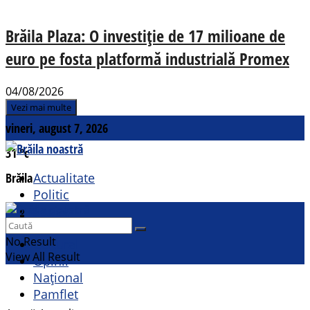
Brăila Plaza: O investiție de 17 milioane de
euro pe fosta platformă industrială Promex
04/08/2026
Vezi mai multe
vineri, august 7, 2026
31
°c
Brăila
Actualitate
Politic
Social
Contact
Sport
No Result
Cultural
View All Result
Opinii
Național
Pamflet