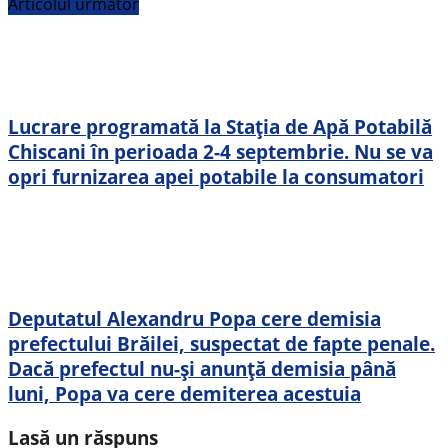
Articolul următor
Lucrare programată la Stația de Apă Potabilă
Chiscani în perioada 2-4 septembrie. Nu se va
opri furnizarea apei potabile la consumatori
Deputatul Alexandru Popa cere demisia
prefectului Brăilei, suspectat de fapte penale.
Dacă prefectul nu-și anunță demisia până
luni, Popa va cere demiterea acestuia
Lasă un răspuns