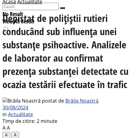
Acasă
Actualitate
No Result
Depistat de polițiștii rutieri
View All Result
conducând sub influența unei
substanțe psihoactive. Analizele
de laborator au confirmat
prezența substanței detectate cu
ocazia testării efectuate în trafic
postat de
Brăila Noastră
30/08/2024
in
Actualitate
Timp de citire: 2 minute
A
A
A
A