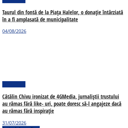
Taurul din fontă de la Piața Halelor, o donație întârziată
în a fi amplasată de municipalitate
04/08/2026
Actualitate
Cătălin Chivu ironizat de 4GMedia, jurnaliștii trustului
au rămas fără like- uri, poate doresc să-l angajeze dacă
au rămas fără inspirație
31/07/2026