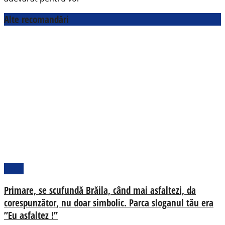
Alte recomandări
Local
Primare, se scufundă Brăila, când mai asfaltezi, da
corespunzător, nu doar simbolic. Parca sloganul tău era
”Eu asfaltez !”