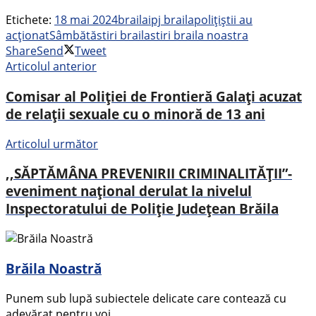
Etichete:
18 mai 2024
braila
ipj braila
polițiștii au
acționat
Sâmbătă
stiri braila
stiri braila noastra
Share
Send
Tweet
Articolul anterior
Comisar al Poliției de Frontieră Galați acuzat
de relații sexuale cu o minoră de 13 ani
Articolul următor
,,SĂPTĂMÂNA PREVENIRII CRIMINALITĂŢII”-
eveniment național derulat la nivelul
Inspectoratului de Poliție Județean Brăila
Brăila Noastră
Punem sub lupă subiectele delicate care contează cu
adevărat pentru voi