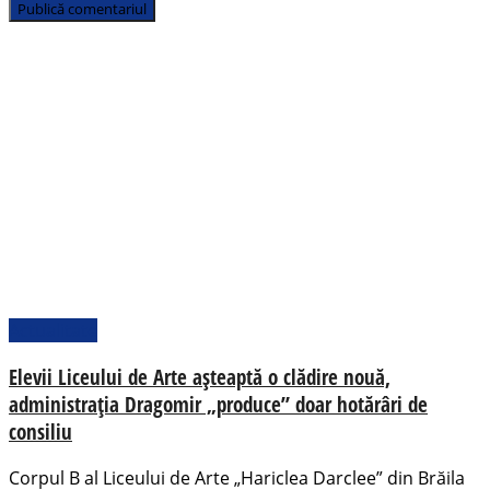
Actualitate
Elevii Liceului de Arte așteaptă o clădire nouă,
administrația Dragomir „produce” doar hotărâri de
consiliu
Corpul B al Liceului de Arte „Hariclea Darclee” din Brăila