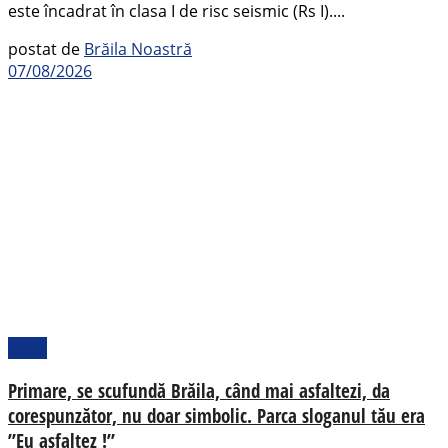
este încadrat în clasa I de risc seismic (Rs I)....
postat de
Brăila Noastră
07/08/2026
Local
Primare, se scufundă Brăila, când mai asfaltezi, da
corespunzător, nu doar simbolic. Parca sloganul tău era
”Eu asfaltez !”