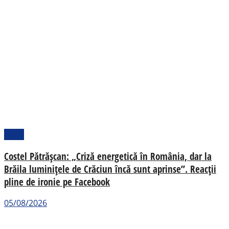
Local
Costel Pătrășcan: „Criză energetică în România, dar la
Brăila luminițele de Crăciun încă sunt aprinse”. Reacții
pline de ironie pe Facebook
05/08/2026