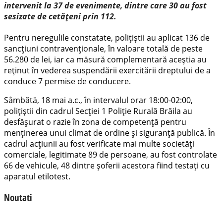
intervenit la 37 de evenimente, dintre care 30 au fost
sesizate de cetățeni prin 112.
Pentru neregulile constatate, polițiștii au aplicat 136 de
sancțiuni contravenționale, în valoare totală de peste
56.280 de lei, iar ca măsură complementară aceștia au
reținut în vederea suspendării exercitării dreptului de a
conduce 7 permise de conducere.
Sâmbătă, 18 mai a.c., în intervalul orar 18:00-02:00,
polițiștii din cadrul Secției 1 Poliție Rurală Brăila au
desfășurat o razie în zona de competență pentru
menținerea unui climat de ordine și siguranță publică. În
cadrul acțiunii au fost verificate mai multe societăți
comerciale, legitimate 89 de persoane, au fost controlate
66 de vehicule, 48 dintre șoferii acestora fiind testați cu
aparatul etilotest.
Noutati