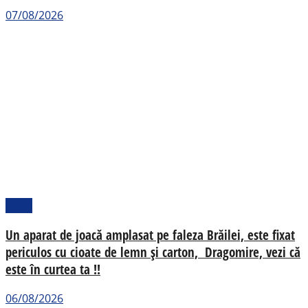
07/08/2026
Local
Un aparat de joacă amplasat pe faleza Brăilei, este fixat
periculos cu cioate de lemn și carton, Dragomire, vezi că
este în curtea ta !!
06/08/2026