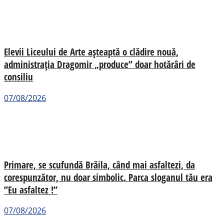
Elevii Liceului de Arte așteaptă o clădire nouă,
administrația Dragomir „produce” doar hotărâri de
consiliu
07/08/2026
Primare, se scufundă Brăila, când mai asfaltezi, da
corespunzător, nu doar simbolic. Parca sloganul tău era
”Eu asfaltez !”
07/08/2026