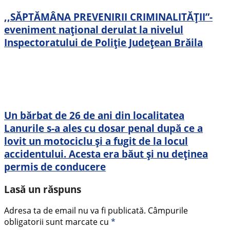
,,SĂPTĂMÂNA PREVENIRII CRIMINALITĂŢII”-
eveniment național derulat la nivelul
Inspectoratului de Poliție Județean Brăila
Un bărbat de 26 de ani din localitatea
Lanurile s-a ales cu dosar penal după ce a
lovit un motociclu și a fugit de la locul
accidentului. Acesta era băut și nu deținea
permis de conducere
Lasă un răspuns
Adresa ta de email nu va fi publicată.
Câmpurile
obligatorii sunt marcate cu
*