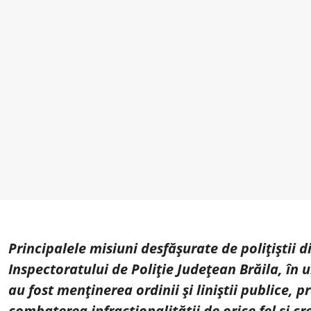
Principalele misiuni desfășurate de polițiștii d
Inspectoratului de Poliție Județean Brăila, în 
au fost menținerea ordinii și liniștii publice, p
combaterea infracționalității de orice fel și c