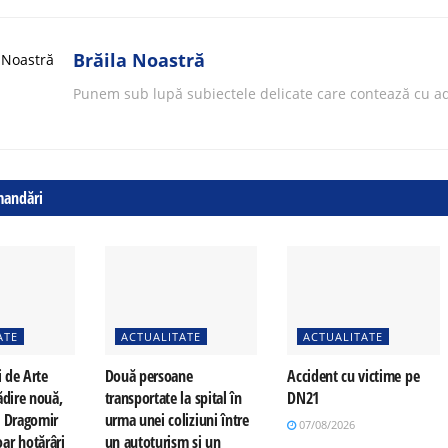
Brăila Noastră
Punem sub lupă subiectele delicate care contează cu ad
mandări
ATE
ACTUALITATE
ACTUALITATE
i de Arte
Două persoane
Accident cu victime pe
ădire nouă,
transportate la spital în
DN21
a Dragomir
urma unei coliziuni între
07/08/2026
ar hotărâri
un autoturism și un