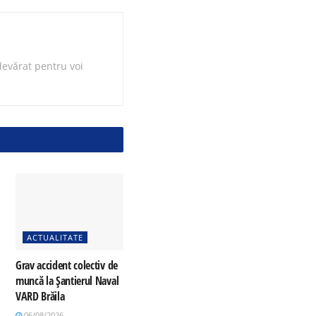
evărat pentru voi
ACTUALITATE
Grav accident colectiv de
muncă la Șantierul Naval
VARD Brăila
06/08/2026