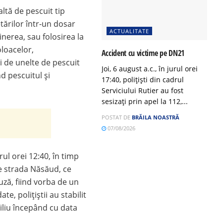
altă de pescuit tip
tărilor într-un dosar
ACTUALITATE
inerea, sau folosirea la
loacelor,
Accident cu victime pe DN21
ri de unelte de pescuit
Joi, 6 august a.c., în jurul orei
d pescuitul și
17:40, polițiști din cadrul
Serviciului Rutier au fost
sesizați prin apel la 112,...
POSTAT DE
BRĂILA NOASTRĂ
07/08/2026
rul orei 12:40, în timp
e strada Năsăud, ce
auză, fiind vorba de un
te, polițiștii au stabilit
iliu începând cu data