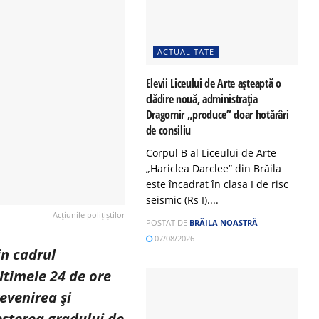
ACTUALITATE
Elevii Liceului de Arte așteaptă o
clădire nouă, administrația
Dragomir „produce” doar hotărâri
de consiliu
Corpul B al Liceului de Arte
„Hariclea Darclee” din Brăila
este încadrat în clasa I de risc
seismic (Rs I)....
Acțiunile polițiștilor
POSTAT DE
BRĂILA NOASTRĂ
07/08/2026
in cadrul
ultimele 24 de ore
revenirea și
reșterea gradului de