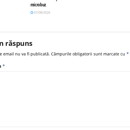
microbuz
07/08/2026
n răspuns
e email nu va fi publicată.
Câmpurile obligatorii sunt marcate cu
*
u
*