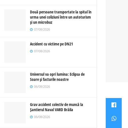
Două persoane transportate la spital în
urma unei coliziuni între un autoturism
și un microbuz
07/08/2026
Accident cu victime pe DN21
07/08/2026
Universul va opri lumina: Eclipsa de
Soare și facturile noastre
06/08/2026
Grav accident colectiv de muncă la
Șantierul Naval VARD Brăila
06/08/2026