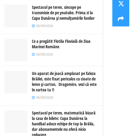
Spectacol pe teren, sincope pe
transmisie de pe youtube. Prima zi la
Cupa Dunărea și nemulțumirile fanilor
06/08/2026
Ce a pregătit Flotila Fluvială de Ziua
Marinei Române
06/08/2026
Un aparat de joacă amplasat pe faleza
Brăilei, este fixat periculos cu cioate de
lemn și carton, Dragomire, vezi că este
în curtea ta !!
06/08/2026
Spectacol pe teren, matematică bizară
la casa de bilete: Cupa Dunărea la
handbal aduce echipe de top la Brăila,
dar abonamentele nu oferă nicio
reducere