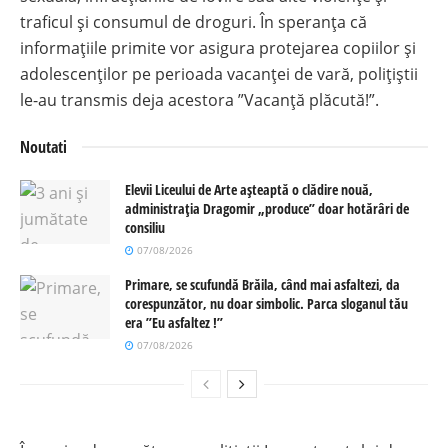
traficul și consumul de droguri. În speranța că
informațiile primite vor asigura protejarea copiilor și
adolescenților pe perioada vacanței de vară, polițiștii
le-au transmis deja acestora ”Vacanță plăcută!”.
Noutati
Elevii Liceului de Arte așteaptă o clădire nouă,
administrația Dragomir „produce” doar hotărâri de
consiliu
07/08/2026
Primare, se scufundă Brăila, când mai asfaltezi, da
corespunzător, nu doar simbolic. Parca sloganul tău
era ”Eu asfaltez !”
07/08/2026