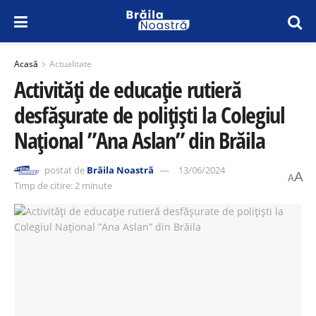
Acasă
Actualitate
Activități de educație rutieră
desfășurate de polițiști la Colegiul
Național ”Ana Aslan” din Brăila
postat de
Brăila Noastră
13/06/2024
A
A
Timp de citire: 2 minute