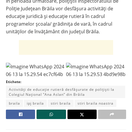
În perioada următoare, polițiștii Inspectoratului de
Poliție Județean Brăila vor desfășura activități de
educație juridică și educație rutieră în cadrul
programelor școala/ grădinița de vară, în cadrul
unităților de învățământ din județul Brăila.
Etichete:
Activități de educație rutieră desfășurate de polițiști la
Colegiul Național ”Ana Aslan” din Brăila
braila
ipj braila
stiri braila
stiri braila noastra