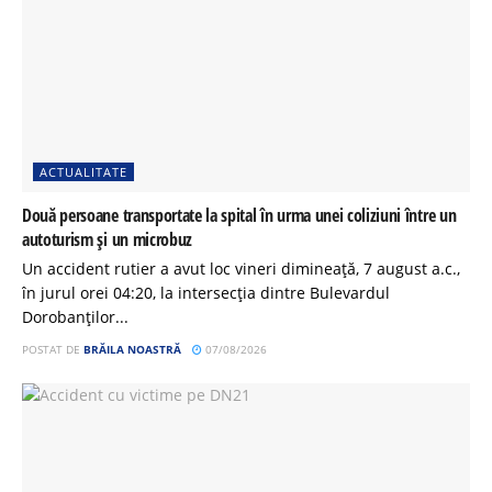
ACTUALITATE
Două persoane transportate la spital în urma unei coliziuni între un
autoturism și un microbuz
Un accident rutier a avut loc vineri dimineață, 7 august a.c.,
în jurul orei 04:20, la intersecția dintre Bulevardul
Dorobanților...
POSTAT DE
BRĂILA NOASTRĂ
07/08/2026