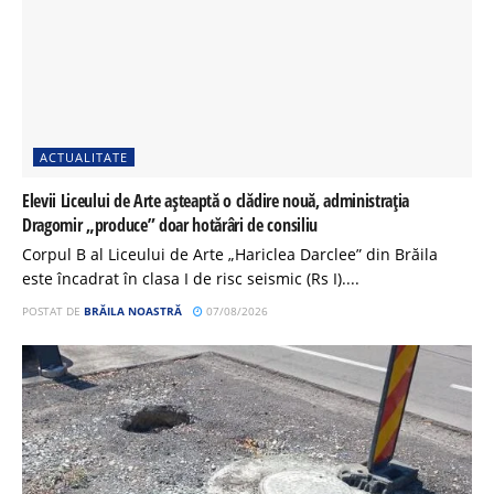
ACTUALITATE
Elevii Liceului de Arte așteaptă o clădire nouă, administrația
Dragomir „produce” doar hotărâri de consiliu
Corpul B al Liceului de Arte „Hariclea Darclee” din Brăila
este încadrat în clasa I de risc seismic (Rs I)....
POSTAT DE
BRĂILA NOASTRĂ
07/08/2026