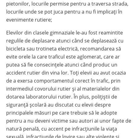
pietonilor, locurile permise pentru a traversa strada,
locurile unde se pot juca pentru a nu fi implicați în
evenimente rutiere;
Elevilor din clasele gimnaziale le-au fost reamintite
regulile de deplasare atunci când se deplasează cu
bicicleta sau trotineta electrică, recomandarea să
evite orele la care traficul este aglomerat, care ar
putea să fie consecințele atunci când produc un
accident rutier din vina lor. Toți elevii au avut ocazia
de a exersa comportamentul corect în trafic, prin
intermediul covorului rutier și al materialelor din
dotarea laboratorului rutier. În plus, polițiștii de
siguranță școlară au discutat cu elevii despre
principalele măsuri pe care trebuie să le adopte
pentru a nu deveni victime sau autori ai unor fapte de
natură penală, cu accent pe infracțiunile la viața
sexuală, infracțiunile de lovire sau alte violențe și