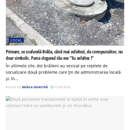
LOCAL
Primare, se scufundă Brăila, când mai asfaltezi, da corespunzător, nu
doar simbolic. Parca sloganul tău era ”Eu asfaltez !”
În ultimele zile, doi brăileni au sesizat pe rețelele de
socializare două probleme care țin de administrarea locală
și, în...
POSTAT DE
BRĂILA NOASTRĂ
07/08/2026