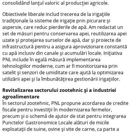
consolidând lanțul valoric al producției agricole.
Obiectivele liberale includ trecerea de la irigațiile
tradiționale la sisteme de irigație prin picurare și
aspersie, care reduc pierderile de apă. Am redactat un
set de măsuri pentru conservarea apei, reutilizarea apei
uzate și protejarea surselor de apă, dar și proiecte de
infrastructură pentru a asigura aprovizionare constantă
cu apă inclusiv din canale și acumulări locale. Inițiativa
PNL include în egală măsură implementarea
tehnologiilor moderne, cum ar fi monitorizarea prin
satelit și senzori de umiditate care ajută la optimizarea
utilizării apei și la îmbunătățirea gestionării irigațiilor.
Revitalizarea sectorului zootehnic și a industriei
agroalimentare
În sectorul zootehnic, PNL propune acordarea de credite
fiscale pentru investiții în modernizarea fermelor,
precum și o schemă de ajutor de stat pentru integrarea
Punctelor Gastronomice Locale alături de micile
exploatații de suine, ovine și vite de carne, ca parte a