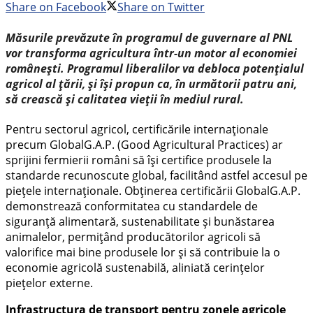
Share on Facebook
Share on Twitter
Măsurile prevăzute în programul de guvernare al PNL
vor transforma agricultura într-un motor al economiei
românești. Programul liberalilor va debloca potențialul
agricol al țării, și își propun ca, în următorii patru ani,
să crească și calitatea vieții în mediul rural.
Pentru sectorul agricol, certificările internaționale
precum GlobalG.A.P. (Good Agricultural Practices) ar
sprijini fermierii români să își certifice produsele la
standarde recunoscute global, facilitând astfel accesul pe
piețele internaționale. Obținerea certificării GlobalG.A.P.
demonstrează conformitatea cu standardele de
siguranță alimentară, sustenabilitate și bunăstarea
animalelor, permițând producătorilor agricoli să
valorifice mai bine produsele lor și să contribuie la o
economie agricolă sustenabilă, aliniată cerințelor
piețelor externe.
Infrastructura de transport pentru zonele agricole