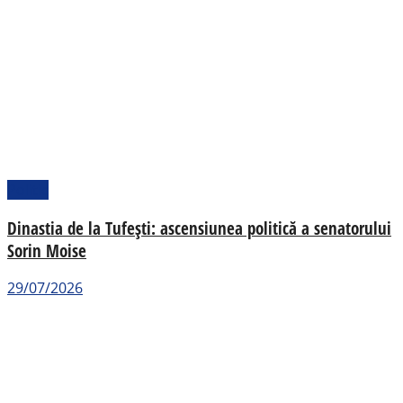
Politic
Dinastia de la Tufești: ascensiunea politică a senatorului
Sorin Moise
29/07/2026