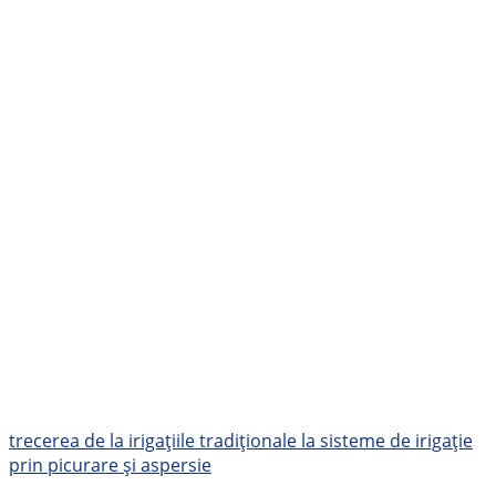
trecerea de la irigațiile tradiționale la sisteme de irigație
prin picurare și aspersie