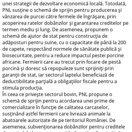
unei strategii de dezvoltare economică locală. Totodată,
PNL susține o schemă de sprijin pentru producerea și
vânzarea de purcei către fermele de îngrășare, prin
acoperirea ratelor dobânzilor și garantarea creditelor pe
termen mediu și lung. De asemenea, propunem o
schemă de ajutor de stat pentru construcția de
adăposturi pentru suine, cu o capacitate de până la 200
de capete, respectând normele de sănătate publică și
biosecuritate, pentru a reduce impactul pestei porcine
africane. Fermierii care au trecut prin focare de pestă
porcină și doresc să repopuleze sunt sprijiniți prin
garanții de stat, iar sectorul laptelui beneficiază de
deductibilitate parțială a obligațiilor fiscale pentru a
stimula producția.
În ceea ce privește sectorul bovin, PNL propune o
schemă de sprijin pentru acordarea unei prime de
comercializare în funcție de calitatea carcaselor,
susținând astfel fermierii care livrează animale la
abatoarele autorizate de pe teritoriul României. De
asemenea, subvenționarea dobânzilor pentru creditele