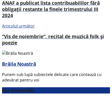
ANAF a publicat lista contribuabililor fără
obligaţii restante la finele trimestrului III
2024
Articolul următor
”Vis de noiembrie”, recital de muzică folk și
poezie
Brăila Noastră
Punem sub lupă subiectele delicate care contează cu
adevărat pentru voi
Alte recomandări