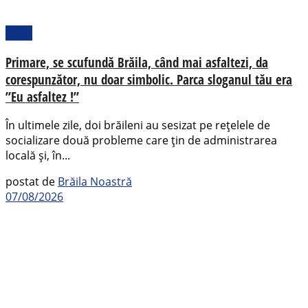
Local
Primare, se scufundă Brăila, când mai asfaltezi, da
corespunzător, nu doar simbolic. Parca sloganul tău era
”Eu asfaltez !”
În ultimele zile, doi brăileni au sesizat pe rețelele de
socializare două probleme care țin de administrarea
locală și, în...
postat de
Brăila Noastră
07/08/2026