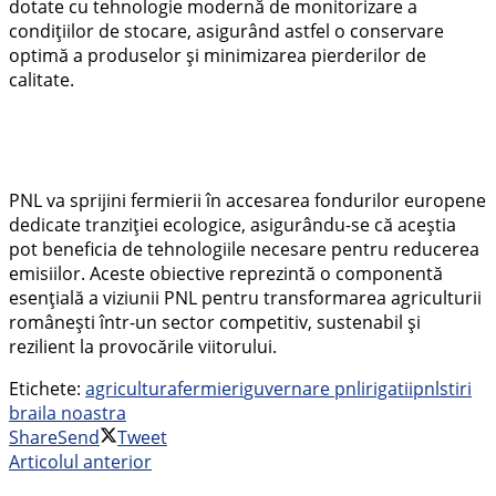
dotate cu tehnologie modernă de monitorizare a
condițiilor de stocare, asigurând astfel o conservare
optimă a produselor și minimizarea pierderilor de
calitate.
PNL va sprijini fermierii în accesarea fondurilor europene
dedicate tranziției ecologice, asigurându-se că aceștia
pot beneficia de tehnologiile necesare pentru reducerea
emisiilor. Aceste obiective reprezintă o componentă
esențială a viziunii PNL pentru transformarea agriculturii
românești într-un sector competitiv, sustenabil și
rezilient la provocările viitorului.
Etichete:
agricultura
fermieri
guvernare pnl
irigatii
pnl
stiri
braila noastra
Share
Send
Tweet
Articolul anterior