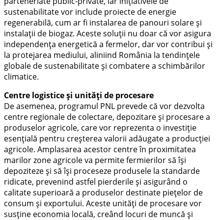
parteneriate public-private, iar inițiativele de
sustenabilitate vor include proiecte de energie
regenerabilă, cum ar fi instalarea de panouri solare și
instalații de biogaz. Aceste soluții nu doar că vor asigura
independența energetică a fermelor, dar vor contribui și
la protejarea mediului, aliniind România la tendințele
globale de sustenabilitate și combatere a schimbărilor
climatice.
Centre logistice și unități de procesare
De asemenea, programul PNL prevede că vor dezvolta
centre regionale de colectare, depozitare și procesare a
produselor agricole, care vor reprezenta o investiție
esențială pentru creșterea valorii adăugate a producției
agricole. Amplasarea acestor centre în proximitatea
marilor zone agricole va permite fermierilor să își
depoziteze și să își proceseze produsele la standarde
ridicate, prevenind astfel pierderile și asigurând o
calitate superioară a produselor destinate piețelor de
consum și exportului. Aceste unități de procesare vor
susține economia locală, creând locuri de muncă și