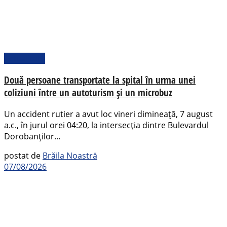
Actualitate
Două persoane transportate la spital în urma unei
coliziuni între un autoturism și un microbuz
Un accident rutier a avut loc vineri dimineață, 7 august
a.c., în jurul orei 04:20, la intersecția dintre Bulevardul
Dorobanților...
postat de
Brăila Noastră
07/08/2026