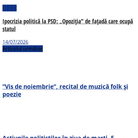
Politic
Ipocrizia politică la PSD: „Opoziția” de fațadă care ocupă
statul
14/07/2026
Articolul următor
”Vis de noiembrie”, recital de muzică folk și
poezie
Acțiunile polițiștilor în ziua de marți, 5