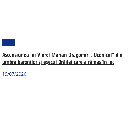
Politic
Ascensiunea lui Viorel Marian Dragomir: „Ucenicul” din
umbra baronilor și eșecul Brăilei care a rămas în loc
19/07/2026