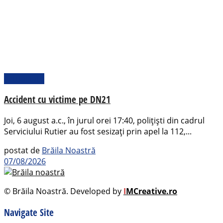
Actualitate
Accident cu victime pe DN21
Joi, 6 august a.c., în jurul orei 17:40, polițiști din cadrul
Serviciului Rutier au fost sesizați prin apel la 112,...
postat de
Brăila Noastră
07/08/2026
© Brăila Noastră. Developed by
I
MCreative.ro
Navigate Site