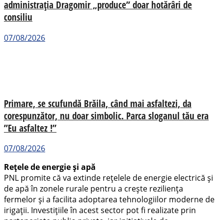
administrația Dragomir „produce” doar hotărâri de
consiliu
07/08/2026
Primare, se scufundă Brăila, când mai asfaltezi, da
corespunzător, nu doar simbolic. Parca sloganul tău era
”Eu asfaltez !”
07/08/2026
Rețele de energie și apă
PNL promite că va extinde rețelele de energie electrică și
de apă în zonele rurale pentru a crește reziliența
fermelor și a facilita adoptarea tehnologiilor moderne de
irigații. Investițiile în acest sector pot fi realizate prin