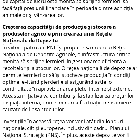
de capital de lucru este menită să sprijine fermierii să
facă față presiunii financiare în perioada dintre achiziția
animalelor și vânzarea lor.
Creșterea capacității de producție și stocare a
produselor agricole prin crearea unei Rețele
Naționale de Depozite
În viitorii patru ani PNL își propune să creeze o Rețea
Națională de Depozite Agricole, o infrastructură critică
menită să sprijine fermierii în gestionarea eficientă a
recoltelor și a stocurilor. O rețea națională de depozite ar
permite fermierilor să își stocheze producția în condiții
optime, evitând pierderile și asigurând astfel o
continuitate în aprovizionarea pieței interne și externe.
Această inițiativă va contribui și la stabilizarea prețurilor
pe piața internă, prin eliminarea fluctuațiilor sezoniere
cauzate de lipsa stocurilor.
Investițiile în această rețea vor veni atât din fonduri
naționale, cât și europene, inclusiv din cadrul Planului
Național Strategic (PNS). În plus, aceste depozite vor fi