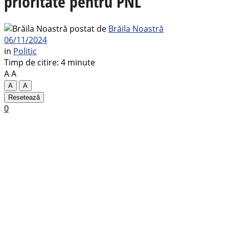
prioritate pentru PNL
postat de
Brăila Noastră
06/11/2024
in
Politic
Timp de citire: 4 minute
A
A
A
A
Resetează
0