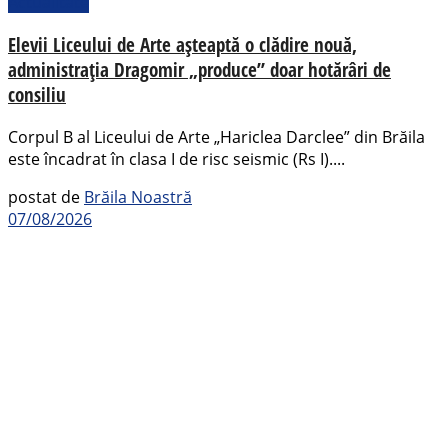
Actualitate
Elevii Liceului de Arte așteaptă o clădire nouă,
administrația Dragomir „produce” doar hotărâri de
consiliu
Corpul B al Liceului de Arte „Hariclea Darclee” din Brăila
este încadrat în clasa I de risc seismic (Rs I)....
postat de
Brăila Noastră
07/08/2026