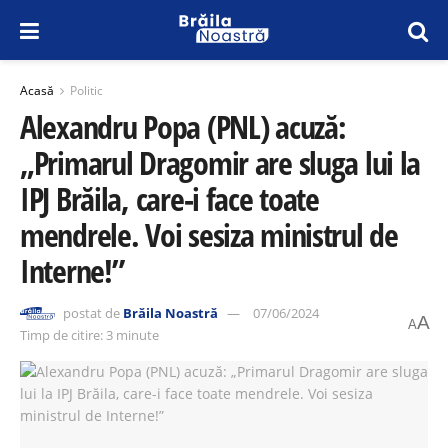
Acasă
Politic
Alexandru Popa (PNL) acuză:
„Primarul Dragomir are sluga lui la
IPJ Brăila, care-i face toate
mendrele. Voi sesiza ministrul de
Interne!”
postat de
Brăila Noastră
07/06/2024
A
A
Timp de citire: 3 minute