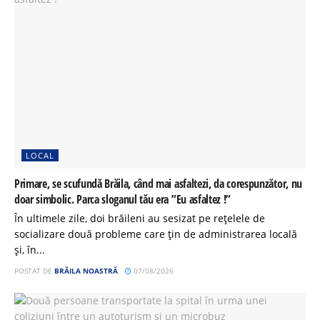
LOCAL
Primare, se scufundă Brăila, când mai asfaltezi, da corespunzător, nu
doar simbolic. Parca sloganul tău era ”Eu asfaltez !”
În ultimele zile, doi brăileni au sesizat pe rețelele de
socializare două probleme care țin de administrarea locală
și, în...
POSTAT DE
BRĂILA NOASTRĂ
07/08/2026