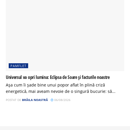
PAMFLET
Universul va opri lumina: Eclipsa de Soare și facturile noastre
Așa cum îi șade bine unui popor aflat în plină criză
energetică, mai aveam nevoie de o singură bucurie: să...
POSTAT DE
BRĂILA NOASTRĂ
06/08/2026