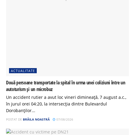
ACTUALITATE
Două persoane transportate la spital în urma unei coliziuni între un
autoturism și un microbuz
Un accident rutier a avut loc vineri dimineață, 7 august a.c.,
în jurul orei 04:20, la intersecția dintre Bulevardul
Dorobanților...
POSTAT DE
BRĂILA NOASTRĂ
07/08/2026