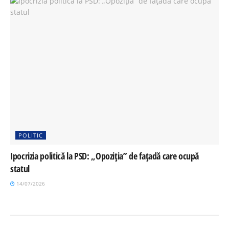
POLITIC
Ipocrizia politică la PSD: „Opoziția” de fațadă care ocupă
statul
14/07/2026