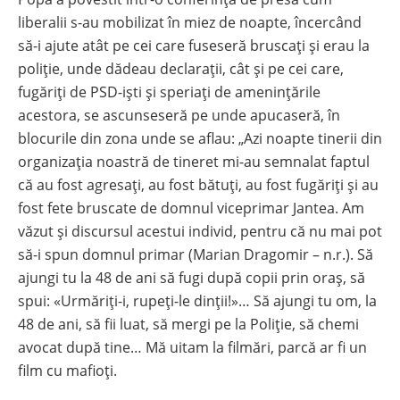
liberalii s-au mobilizat în miez de noapte, încercând
să-i ajute atât pe cei care fuseseră bruscați și erau la
poliție, unde dădeau declarații, cât și pe cei care,
fugăriți de PSD-iști și speriați de amenințările
acestora, se ascunseseră pe unde apucaseră, în
blocurile din zona unde se aflau: „Azi noapte tinerii din
organizația noastră de tineret mi-au semnalat faptul
că au fost agresați, au fost bătuți, au fost fugăriți și au
fost fete bruscate de domnul viceprimar Jantea. Am
văzut și discursul acestui individ, pentru că nu mai pot
să-i spun domnul primar (Marian Dragomir – n.r.). Să
ajungi tu la 48 de ani să fugi după copii prin oraș, să
spui: «Urmăriți-i, rupeți-le dinții!»… Să ajungi tu om, la
48 de ani, să fii luat, să mergi pe la Poliție, să chemi
avocat după tine… Mă uitam la filmări, parcă ar fi un
film cu mafioți.