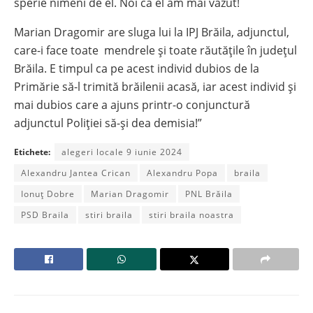
sperie nimeni de el. Noi ca el am mai văzut!
Marian Dragomir are sluga lui la IPJ Brăila, adjunctul,
care-i face toate mendrele și toate răutățile în județul
Brăila. E timpul ca pe acest individ dubios de la
Primărie să-l trimită brăilenii acasă, iar acest individ și
mai dubios care a ajuns printr-o conjunctură
adjunctul Poliției să-și dea demisia!”
Etichete:
alegeri locale 9 iunie 2024
Alexandru Jantea Crican
Alexandru Popa
braila
Ionuț Dobre
Marian Dragomir
PNL Brăila
PSD Braila
stiri braila
stiri braila noastra