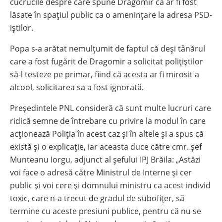
cucrucile despre care spune Dragomir că ar fi fost
lăsate în spațiul public ca o amenințare la adresa PSD-
iștilor.
Popa s-a arătat nemulțumit de faptul că deși tânărul
care a fost fugărit de Dragomir a solicitat polițiștilor
să-l testeze pe primar, fiind că acesta ar fi mirosit a
alcool, solicitarea sa a fost ignorată.
Președintele PNL consideră că sunt multe lucruri care
ridică semne de întrebare cu privire la modul în care
acționează Poliția în acest caz și în altele și a spus că
există și o explicație, iar aceasta duce către cmr. șef
Munteanu Iorgu, adjunct al șefului IPJ Brăila: „Astăzi
voi face o adresă către Ministrul de Interne și cer
public și voi cere și domnului ministru ca acest individ
toxic, care n-a trecut de gradul de subofițer, să
termine cu aceste presiuni publice, pentru că nu se