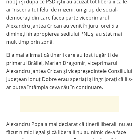
nopții și după ce PSD-iștii au acuzat tot liberalii că le-
ar înscena tot felul de mizerii, un grup de social-
democrați din care facea parte viceprimarul
Alexandru Jantea Crican au venit în jurul orei 5 a
dimineții în apropierea sediului PNL și au stat mai
mult timp prin zonă.
El a mai afirmat că tinerii care au fost fugăriți de
primarul Brăilei, Marian Dragomir, viceprimarul
Alexandru Jantea Crican și vicepreședintele Consiliului
Județean Ionuț Dobre erau speriați și îngrijorați că li s-
ar putea întâmpla ceva rău în continuare.
Alexandru Popa a mai declarat că tinerii liberalii nu au
făcut nimic ilegal și că liberalii nu au nimic de-a face