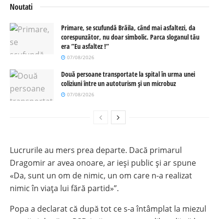
Noutati
Primare, se scufundă Brăila, când mai asfaltezi, da
corespunzător, nu doar simbolic. Parca sloganul tău
era ”Eu asfaltez !”
07/08/2026
Două persoane transportate la spital în urma unei
coliziuni între un autoturism și un microbuz
07/08/2026
Lucrurile au mers prea departe. Dacă primarul
Dragomir ar avea onoare, ar ieși public și ar spune
«Da, sunt un om de nimic, un om care n-a realizat
nimic în viața lui fără partid»”.
Popa a declarat că după tot ce s-a întâmplat la miezul