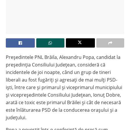
Președintele PNL Brăila, Alexandru Popa, candidat la
președinția Consiliului Județean, consideră că
incidentele de joi noapte, când un grup de tineri
liberali au fost fugăriți și agresați de mai mulți PSD-
iști, între care și primarul și viceprimarul municipiului
și vicepreședintele Consiliului Județean, Ionuț Dobre,
arată ce toxic este primarul Brăilei și cât de necesară
este înlăturarea PSD de la conducerea orașului și a
județului.
Popa a povestit într-o conferință de presă cum