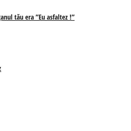
anul tău era ”Eu asfaltez !”
z