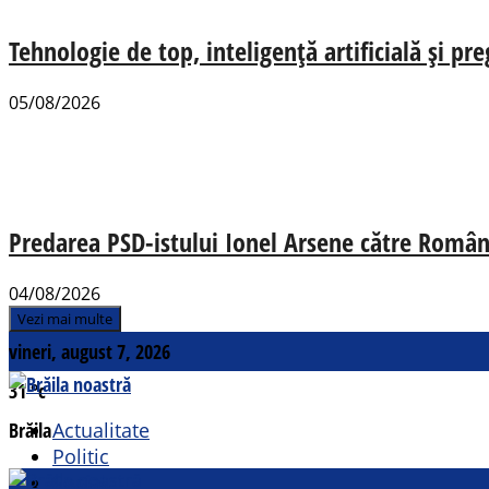
Tehnologie de top, inteligență artificială și pr
05/08/2026
Predarea PSD-istului Ionel Arsene către România
04/08/2026
Vezi mai multe
vineri, august 7, 2026
31
°c
Brăila
Actualitate
Politic
Social
Contact