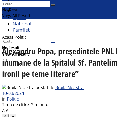
Sport
No Result
Cultural
View All Result
Opinii
Național
Pamflet
Acasă
Politic
No Result
Alexandru Popa, președintele PNL Br
View All Result
inumane de la Spitalul Sf. Pantelim
ironii pe teme literare”
postat de
Brăila Noastră
10/08/2024
in
Politic
Timp de citire: 2 minute
A
A
A
A