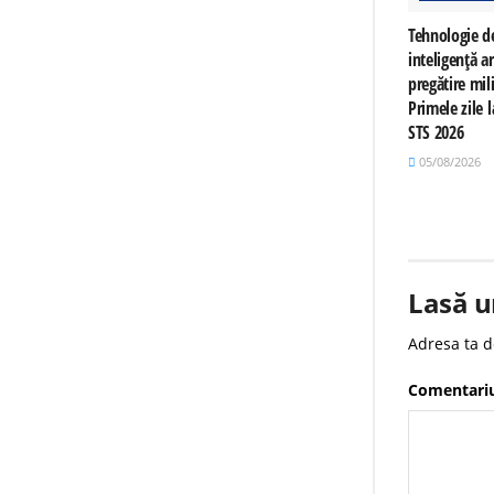
Tehnologie d
inteligență art
pregătire mili
Primele zile
STS 2026
05/08/2026
Lasă u
Adresa ta d
Comentari