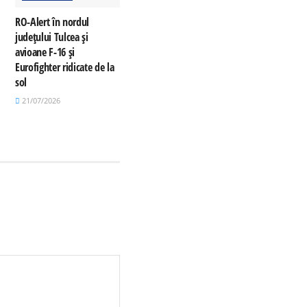
RO-Alert în nordul
județului Tulcea și
avioane F-16 și
Eurofighter ridicate de la
sol
21/07/2026