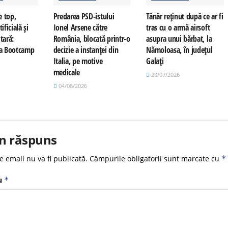
e top,
Predarea PSD-istului
Tânăr reținut după ce ar fi
ificială și
Ionel Arsene către
tras cu o armă airsoft
tară:
România, blocată printr-o
asupra unui bărbat, la
 la Bootcamp
decizie a instanței din
Nămoloasa, în județul
Italia, pe motive
Galați
medicale
29/07/2026
04/08/2026
n răspuns
e email nu va fi publicată.
Câmpurile obligatorii sunt marcate cu
*
u
*