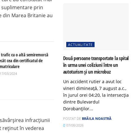
i suplimentare prin
e din Marea Britanie au
ACTUALITATE
n trafic cu o altă semiremorcă
Două persoane transportate la spital
cât cea din certificatul de
în urma unei coliziuni între un
nmatriculare
autoturism și un microbuz
17/03/2024
Un accident rutier a avut loc
vineri dimineață, 7 august a.c.,
în jurul orei 04:20, la intersecția
dintre Bulevardul
Dorobanților...
POSTAT DE
BRĂILA NOASTRĂ
săvârşirea infracţiunii
07/08/2026
st reținut în vederea