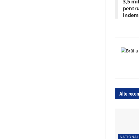
3,5 mi
pentru
indemn
Alte reco
NAȚIONAL