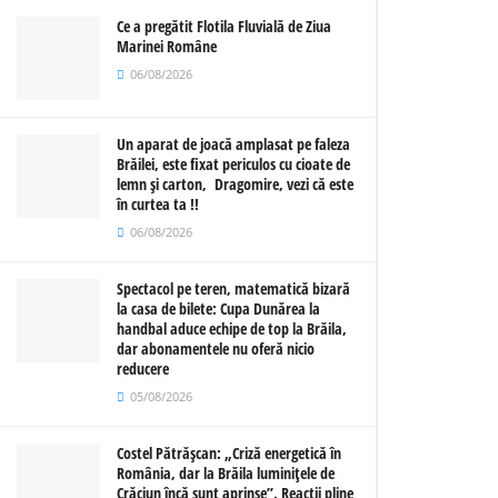
Ce a pregătit Flotila Fluvială de Ziua
Marinei Române
06/08/2026
Un aparat de joacă amplasat pe faleza
Brăilei, este fixat periculos cu cioate de
lemn și carton, Dragomire, vezi că este
în curtea ta !!
06/08/2026
Spectacol pe teren, matematică bizară
la casa de bilete: Cupa Dunărea la
handbal aduce echipe de top la Brăila,
dar abonamentele nu oferă nicio
reducere
05/08/2026
Costel Pătrășcan: „Criză energetică în
România, dar la Brăila luminițele de
Crăciun încă sunt aprinse”. Reacții pline