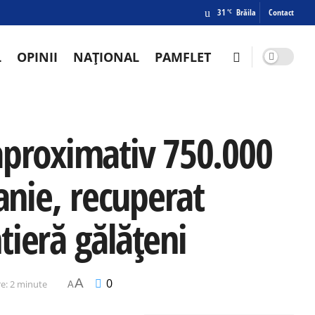
31
Brăila
Contact
°C
L
OPINII
NAȚIONAL
PAMFLET
aproximativ 750.000
anie, recuperat
ntieră gălățeni
A
0
re: 2 minute
A