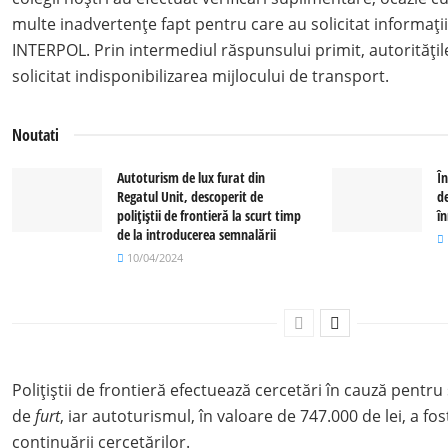
multe inadvertențe fapt pentru care au solicitat informați
INTERPOL. Prin intermediul răspunsului primit, autoritățil
solicitat indisponibilizarea mijlocului de transport.
Noutati
Autoturism de lux furat din
Î
Regatul Unit, descoperit de
de
polițiștii de frontieră la scurt timp
î
de la introducerea semnalării
10/04/2024
Poliţiştii de frontieră efectuează cercetări în cauză pentru 
de
furt
, iar autoturismul, în valoare de 747.000 de lei, a fo
continuării cercetărilor.