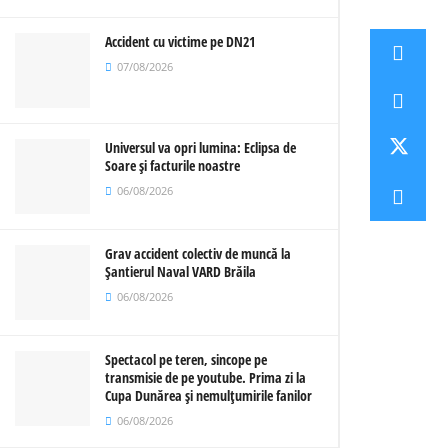
Accident cu victime pe DN21
07/08/2026
Universul va opri lumina: Eclipsa de
Soare și facturile noastre
06/08/2026
Grav accident colectiv de muncă la
Șantierul Naval VARD Brăila
06/08/2026
Spectacol pe teren, sincope pe
transmisie de pe youtube. Prima zi la
Cupa Dunărea și nemulțumirile fanilor
06/08/2026