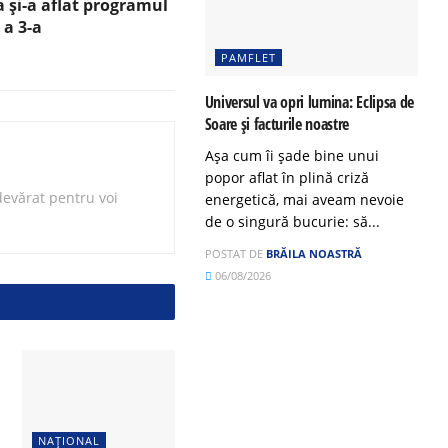
a și-a aflat programul
 a 3-a
PAMFLET
Universul va opri lumina: Eclipsa de
Soare și facturile noastre
Așa cum îi șade bine unui
popor aflat în plină criză
evărat pentru voi
energetică, mai aveam nevoie
de o singură bucurie: să...
POSTAT DE
BRĂILA NOASTRĂ
06/08/2026
NAȚIONAL