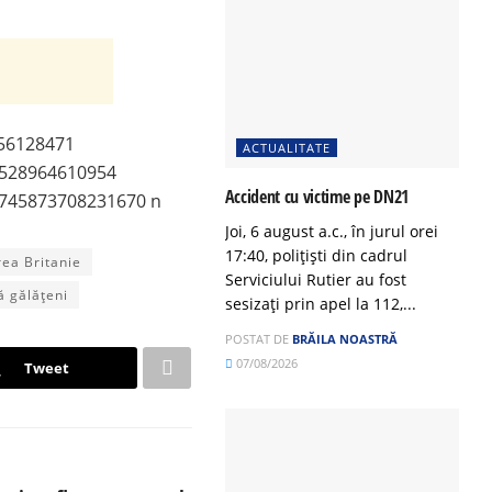
ACTUALITATE
Accident cu victime pe DN21
Joi, 6 august a.c., în jurul orei
17:40, polițiști din cadrul
rea Britanie
Serviciului Rutier au fost
ă gălățeni
sesizați prin apel la 112,...
POSTAT DE
BRĂILA NOASTRĂ
07/08/2026
Tweet