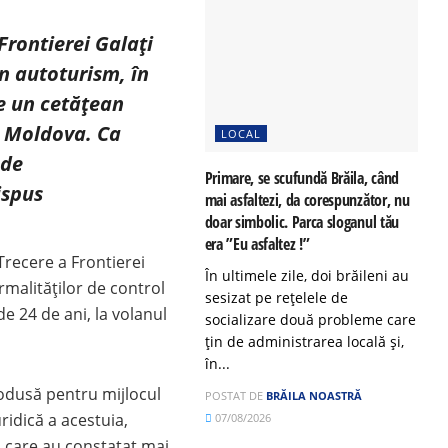
 Frontierei Galați
un autoturism, în
e un cetățean
a Moldova. Ca
LOCAL
 de
Primare, se scufundă Brăila, când
ispus
mai asfaltezi, da corespunzător, nu
doar simbolic. Parca sloganul tău
era ”Eu asfaltez !”
 Trecere a Frontierei
În ultimele zile, doi brăileni au
ormalităţilor de control
sesizat pe rețelele de
e 24 de ani, la volanul
socializare două probleme care
țin de administrarea locală și,
în...
rodusă pentru mijlocul
POSTAT DE
BRĂILA NOASTRĂ
uridică a acestuia,
07/08/2026
cu care au constatat mai