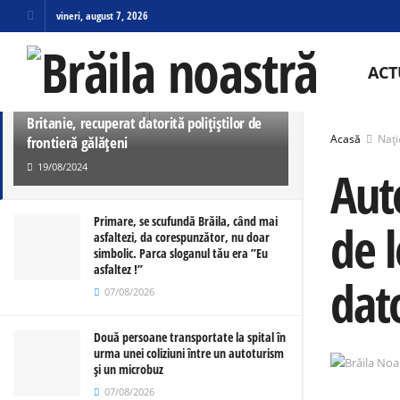
vineri, august 7, 2026
ULTIMELE
TRENDING
ACT
Autoturism în valoare de aproximativ
750.000 de lei furat din Marea
Britanie, recuperat datorită polițiștilor de
Acasă
Nați
frontieră gălățeni
19/08/2024
Aut
Primare, se scufundă Brăila, când mai
de l
asfaltezi, da corespunzător, nu doar
simbolic. Parca sloganul tău era ”Eu
asfaltez !”
dato
07/08/2026
Două persoane transportate la spital în
urma unei coliziuni între un autoturism
și un microbuz
07/08/2026