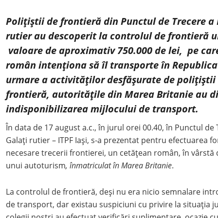
Poliţiştii de frontieră din Punctul de Trecere a
rutier au descoperit la controlul de frontieră 
valoare de aproximativ 750.000 de lei, pe car
român intenționa să îl transporte în Republic
urmare a activităților desfășurate de polițiștii
frontieră, autorităţile din Marea Britanie au d
indisponibilizarea mijlocului de transport.
În data de 17 august a.c., în jurul orei 00.40, în Punctul de
Galați rutier – ITPF Iași, s-a prezentat pentru efectuarea f
necesare trecerii frontierei, un cetățean român, în vârstă d
unui autoturism
, înmatriculat în Marea Britanie
.
La controlul de frontieră, deși nu era nicio semnalare int
de transport, dar existau suspiciuni cu privire la situația j
colegii noştri au efectuat verificări suplimentare, ocazie 