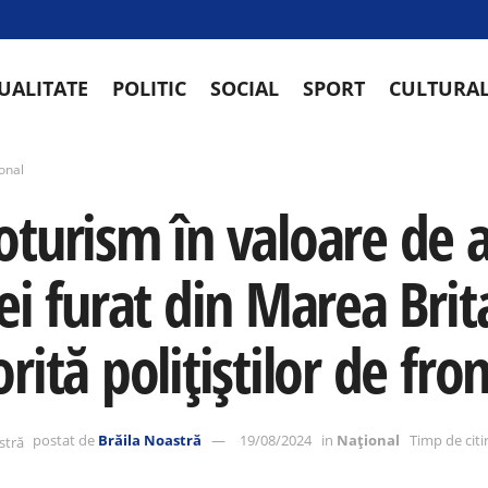
UALITATE
POLITIC
SOCIAL
SPORT
CULTURA
onal
oturism în valoare de 
ei furat din Marea Brit
rită polițiștilor de fro
postat de
Brăila Noastră
19/08/2024
in
Național
Timp de citi