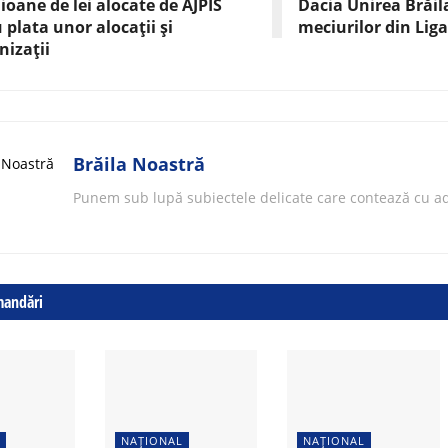
lioane de lei alocate de AJPIS
Dacia Unirea Brăil
 plata unor alocații și
meciurilor din Liga
izații
Brăila Noastră
Punem sub lupă subiectele delicate care contează cu ad
mandări
NAȚIONAL
NAȚIONAL