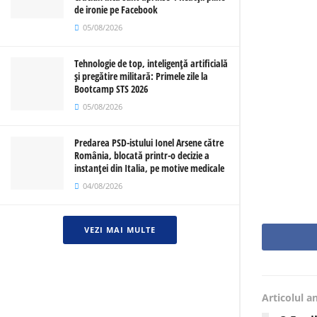
de ironie pe Facebook
05/08/2026
Tehnologie de top, inteligență artificială
și pregătire militară: Primele zile la
Bootcamp STS 2026
05/08/2026
Predarea PSD-istului Ionel Arsene către
România, blocată printr-o decizie a
instanței din Italia, pe motive medicale
04/08/2026
VEZI MAI MULTE
Articolul a