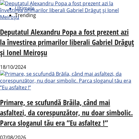
Ultimele
Trending
Deputatul Alexandru Popa a fost prezent azi
la învestirea primarilor liberali Gabriel Drăguț
și Ionel Meiroșu
18/10/2024
Primare, se scufundă Brăila, când mai
asfaltezi, da corespunzător, nu doar simbolic.
Parca sloganul tău era ”Eu asfaltez !”
07/08/2026