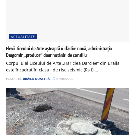
ACTUALITATE
Elevii Liceului de Arte așteaptă o clădire nouă, administrația
Dragomir „produce” doar hotărâri de consiliu
Corpul B al Liceului de Arte „Hariclea Darclee” din Brăila
este încadrat în clasa I de risc seismic (Rs I)....
POSTAT DE
BRĂILA NOASTRĂ
07/08/2026