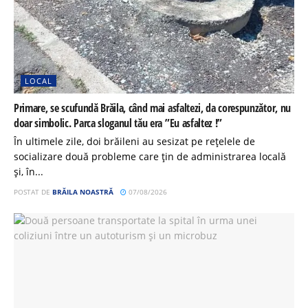
LOCAL
Primare, se scufundă Brăila, când mai asfaltezi, da corespunzător, nu
doar simbolic. Parca sloganul tău era ”Eu asfaltez !”
În ultimele zile, doi brăileni au sesizat pe rețelele de
socializare două probleme care țin de administrarea locală
și, în...
POSTAT DE
BRĂILA NOASTRĂ
07/08/2026