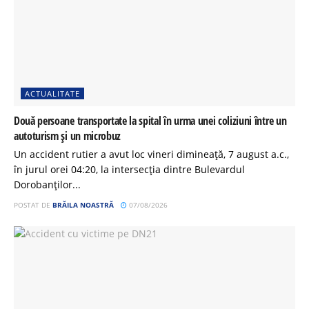
ACTUALITATE
Două persoane transportate la spital în urma unei coliziuni între un
autoturism și un microbuz
Un accident rutier a avut loc vineri dimineață, 7 august a.c.,
în jurul orei 04:20, la intersecția dintre Bulevardul
Dorobanților...
POSTAT DE
BRĂILA NOASTRĂ
07/08/2026