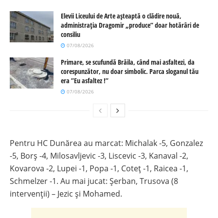
Elevii Liceului de Arte așteaptă o clădire nouă,
administrația Dragomir „produce” doar hotărâri de
consiliu
07/08/2026
Primare, se scufundă Brăila, când mai asfaltezi, da
corespunzător, nu doar simbolic. Parca sloganul tău
era ”Eu asfaltez !”
07/08/2026
Pentru HC Dunărea au marcat: Michalak -5, Gonzalez
-5, Borș -4, Milosavljevic -3, Liscevic -3, Kanaval -2,
Kovarova -2, Lupei -1, Popa -1, Coteț -1, Raicea -1,
Schmelzer -1. Au mai jucat: Șerban, Trusova (8
intervenții) – Jezic și Mohamed.