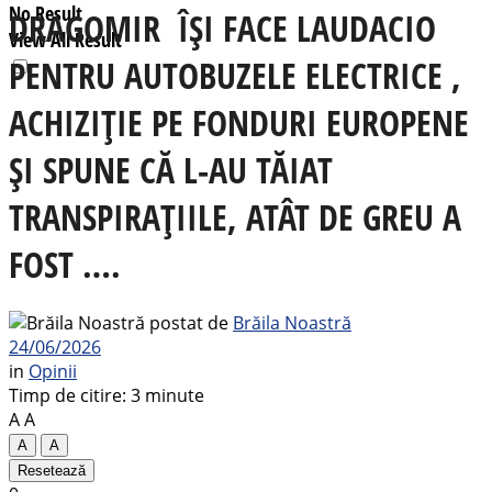
No Result
DRAGOMIR ÎȘI FACE LAUDACIO
View All Result
PENTRU AUTOBUZELE ELECTRICE ,
ACHIZIȚIE PE FONDURI EUROPENE
ȘI SPUNE CĂ L-AU TĂIAT
TRANSPIRAȚIILE, ATÂT DE GREU A
FOST ….
postat de
Brăila Noastră
24/06/2026
in
Opinii
Timp de citire: 3 minute
A
A
A
A
Resetează