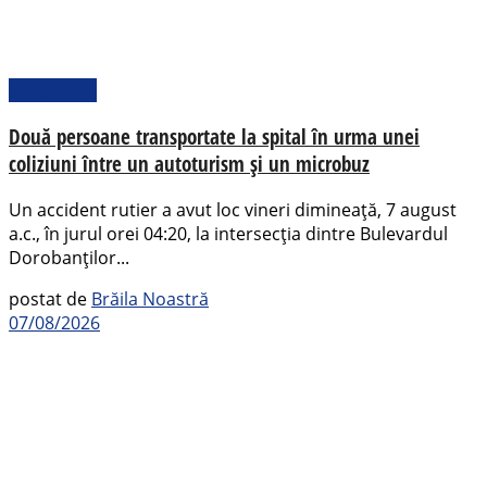
Actualitate
Două persoane transportate la spital în urma unei
coliziuni între un autoturism și un microbuz
Un accident rutier a avut loc vineri dimineață, 7 august
a.c., în jurul orei 04:20, la intersecția dintre Bulevardul
Dorobanților...
postat de
Brăila Noastră
07/08/2026