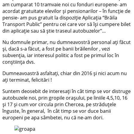
am cumparat 10 tramvaie noi cu fonduri europene- am
acordat gratuitate elevilor și pensionarilor – în funcție de
pensie- am pus gratuit la dispoziție Aplicația “Brăila
Transport Public” pentru cei care vor să își cumpere bilet
din aplicație sau să știe traseul autobuzelor”…
Nu domnule primar, nu dumneavostră personal ați făcut
și, dacă s-a făcut, a fost pe banii brăilenilor , vezi
subvenția, iar interesul politic a fost pe primul loc în
conștiința dvs.
Dumneavoastră asfaltați, chiar din 2016 și nici acum nu
ați terminat, felicitări !
Suntem deosebit de interesați în cât timp se vor distruge
autobuzele noi, prin gropile orașului, pe liniile 4,5,10, 16
și 17 și cum vor circula prin Chercea, pe străduțele
înguste, în general, în cât timp se vor duce banii
europeni pe apa sâmbetei, nu că ne-am dori.