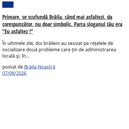
Local
Primare, se scufundă Brăila, când mai asfaltezi, da
corespunzător, nu doar simbolic. Parca sloganul tău era
”Eu asfaltez !”
În ultimele zile, doi brăileni au sesizat pe rețelele de
socializare două probleme care țin de administrarea
locală și, în...
postat de
Brăila Noastră
07/08/2026