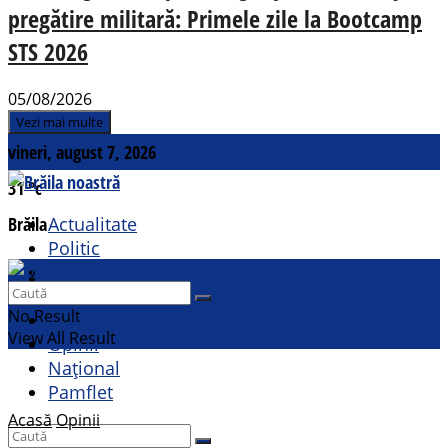
pregătire militară: Primele zile la Bootcamp
STS 2026
05/08/2026
Vezi mai multe
vineri, august 7, 2026
31
°c
Brăila
Actualitate
Politic
Social
Contact
Sport
No Result
Cultural
View All Result
Opinii
Național
Pamflet
Acasă
Opinii