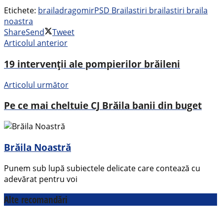
Etichete:
braila
dragomir
PSD Braila
stiri braila
stiri braila
noastra
Share
Send
Tweet
Articolul anterior
19 intervenții ale pompierilor brăileni
Articolul următor
Pe ce mai cheltuie CJ Brăila banii din buget
Brăila Noastră
Punem sub lupă subiectele delicate care contează cu
adevărat pentru voi
Alte recomandări