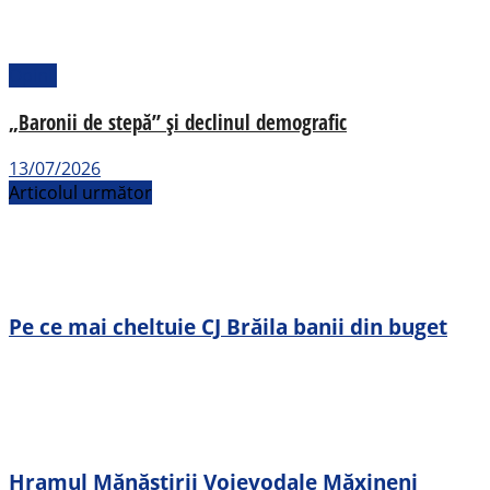
Opinii
„Baronii de stepă” și declinul demografic
13/07/2026
Articolul următor
Pe ce mai cheltuie CJ Brăila banii din buget
Hramul Mănăstirii Voievodale Măxineni