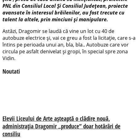
PNL din Consiliul Local Și Consiliul Județean, proiecte
avansate în interesul brăilenilor, au fost trecute cu
talent la altele, prin minciuni și manipulare.
Astăzi, Dragomir se laudă că vine un lot cu 40 de
autobuze electrice și, vai ce greu a fost la licitație, care s-a
întins pe perioada unui an, bla, bla.. Autobuze care vor
circula pe asfalt denivelat și gropi, în special spre zona
Vidin.
Noutati
Elevii Liceului de Arte așteaptă o clădire nouă,
administrația Dragomir „produce” doar hotărâri de
consiliu