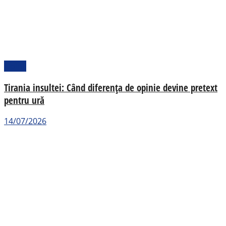
Opinii
Tirania insultei: Când diferența de opinie devine pretext
pentru ură
14/07/2026