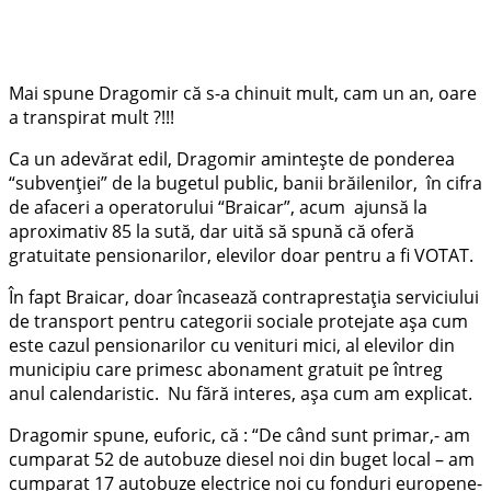
Mai spune Dragomir că s-a chinuit mult, cam un an, oare
a transpirat mult ?!!!
Ca un adevărat edil, Dragomir amintește de ponderea
“subvenţiei” de la bugetul public, banii brăilenilor, în cifra
de afaceri a operatorului “Braicar”, acum ajunsă la
aproximativ 85 la sută, dar uită să spună că oferă
gratuitate pensionarilor, elevilor doar pentru a fi VOTAT.
În fapt Braicar, doar încasează contraprestaţia serviciului
de transport pentru categorii sociale protejate aşa cum
este cazul pensionarilor cu venituri mici, al elevilor din
municipiu care primesc abonament gratuit pe întreg
anul calendaristic. Nu fără interes, așa cum am explicat.
Dragomir spune, euforic, că : “De când sunt primar,- am
cumparat 52 de autobuze diesel noi din buget local – am
cumparat 17 autobuze electrice noi cu fonduri europene-