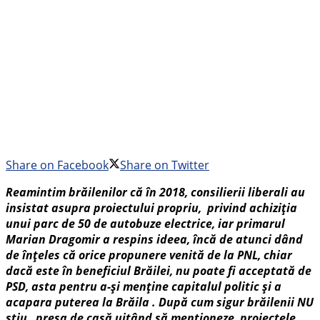
Share on Facebook
Share on Twitter
Reamintim brăilenilor că în 2018, consilierii liberali au
insistat asupra proiectului propriu, privind achiziţia
unui parc de 50 de autobuze electrice, iar primarul
Marian Dragomir a respins ideea, încă de atunci dând
de înțeles că orice propunere venită de la PNL, chiar
dacă este în beneficiul Brăilei, nu poate fi acceptată de
PSD, asta pentru a-și menține capitalul politic și a
acapara puterea la Brăila . După cum sigur brăilenii NU
știu , presa de casă uitând să menționeze, proiectele