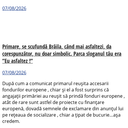
07/08/2026
Primare, se scufundă Brăila, când mai asfaltezi, da
corespunzător, nu doar simbolic. Parca sloganul tău era
”Eu asfaltez !”
07/08/2026
După cum a comunicat primarul reușita accesarii
fondurilor europene , chiar și el a fost surprins că
angajații primăriei au reușit să prindă fonduri europene ,
atât de rare sunt astfel de proiecte cu finanțare
europenă, dovadă semnele de exclamare din anunțul lui
pe rețeaua de socializare , chiar a țipat de bucurie…așa
credem.