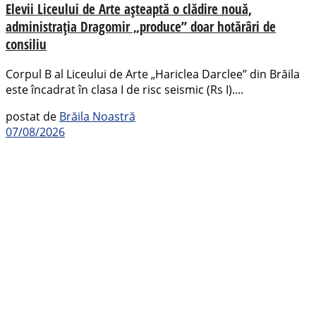
Elevii Liceului de Arte așteaptă o clădire nouă,
administrația Dragomir „produce” doar hotărâri de
consiliu
Corpul B al Liceului de Arte „Hariclea Darclee” din Brăila
este încadrat în clasa I de risc seismic (Rs I)....
postat de
Brăila Noastră
07/08/2026